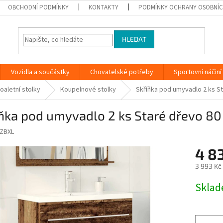
OBCHODNÍ PODMÍNKY
KONTAKTY
PODMÍNKY OCHRANY OSOBNÍC
HLEDAT
Vozidla a součástky
Chovatelské potřeby
Sportovní náčiní
oaletní stolky
Koupelnové stolky
Skříňka pod umyvadlo 2 ks St
ňka pod umyvadlo 2 ks Staré dřevo 80
ZBXL
4 8
3 993 Kč
Měrná
Skla
cena: