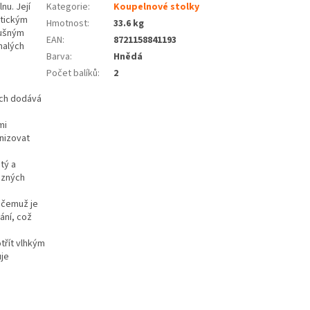
nu. Její
Kategorie
:
Koupelnové stolky
stickým
Hmotnost
:
33.6 kg
dušným
EAN
:
8721158841193
malých
Barva
:
Hnědá
Počet balíků
:
2
rch dodává
mi
nizovat
tý a
ůzných
 čemuž je
ání, což
třít vlhkým
uje