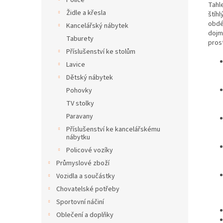
Police
Tahl
Židle a křesla
štíh
obdé
Kancelářský nábytek
dojm
Taburety
pros
Příslušenství ke stolům
Lavice
Dětský nábytek
Pohovky
TV stolky
Paravany
Příslušenství ke kancelářskému
nábytku
Policové vozíky
Průmyslové zboží
Vozidla a součástky
Chovatelské potřeby
Sportovní náčiní
Oblečení a doplňky