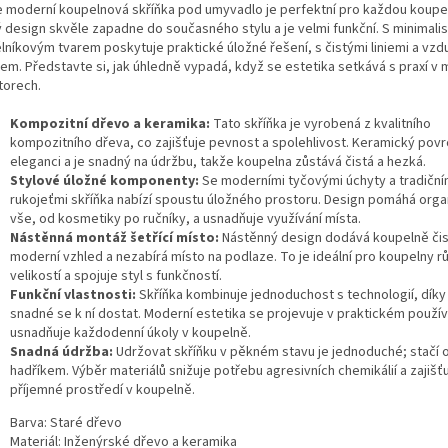
e moderní koupelnová skříňka pod umyvadlo je perfektní pro každou koupel
lý design skvěle zapadne do současného stylu a je velmi funkční. S minimali
lníkovým tvarem poskytuje praktické úložné řešení, s čistými liniemi a vz
em. Představte si, jak úhledně vypadá, když se estetika setkává s praxí v 
torech.
Kompozitní dřevo a keramika:
Tato skříňka je vyrobená z kvalitního
kompozitního dřeva, co zajišťuje pevnost a spolehlivost. Keramický pov
eleganci a je snadný na údržbu, takže koupelna zůstává čistá a hezká.
Stylové úložné komponenty:
Se moderními tyčovými úchyty a tradiční
rukojeťmi skříňka nabízí spoustu úložného prostoru. Design pomáhá orga
vše, od kosmetiky po ručníky, a usnadňuje využívání místa.
Nástěnná montáž šetřící místo:
Nástěnný design dodává koupelně čis
moderní vzhled a nezabírá místo na podlaze. To je ideální pro koupelny r
velikostí a spojuje styl s funkčností.
Funkční vlastnosti:
Skříňka kombinuje jednoduchost s technologií, díky
snadné se k ní dostat. Moderní estetika se projevuje v praktickém použív
usnadňuje každodenní úkoly v koupelně.
Snadná údržba:
Udržovat skříňku v pěkném stavu je jednoduché; stačí o
hadříkem. Výběr materiálů snižuje potřebu agresivních chemikálií a zajišť
příjemné prostředí v koupelně.
Barva: Staré dřevo
Materiál: Inženýrské dřevo a keramika