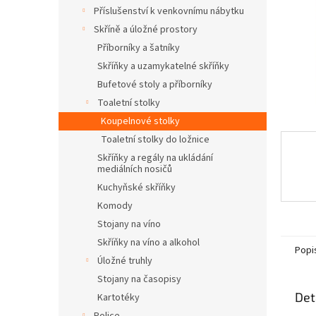
n
Příslušenství k venkovnímu nábytku
e
Skříně a úložné prostory
l
Příborníky a šatníky
Skříňky a uzamykatelné skříňky
Bufetové stoly a příborníky
Toaletní stolky
Koupelnové stolky
Toaletní stolky do ložnice
Skříňky a regály na ukládání
mediálních nosičů
Kuchyňské skříňky
Komody
Stojany na víno
Skříňky na víno a alkohol
Popi
Úložné truhly
Stojany na časopisy
Det
Kartotéky