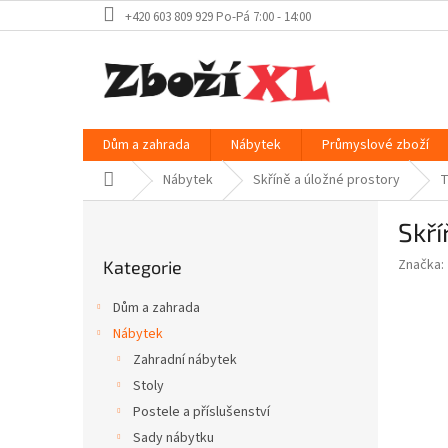
Přejít
+420 603 809 929 Po-Pá 7:00 - 14:00
na
obsah
Dům a zahrada
Nábytek
Průmyslové zboží
Domů
Nábytek
Skříně a úložné prostory
T
P
Skří
o
Přeskočit
s
Značka:
Kategorie
kategorie
t
r
Dům a zahrada
a
Nábytek
n
Zahradní nábytek
n
í
Stoly
p
Postele a příslušenství
a
Sady nábytku