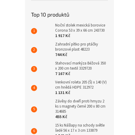
Top 10 produktů
Noční stolek mexická borovice
Corona 53 x 39 x 66 cm 243730
1 917 Kč
Zahradní pítko pro ptáčky
bronzové plast 48223
744 Kč
Stahovací markýza Béžová 350
x 200 cm textil 3329720
7 167 Kč
Venkovní roleta 205 (Š) x 140 (V)
cm hnědá HDPE 312972
1 131 Kč
Závěsy do dveří proti hmyzu 2
ks s magnety černé 200 x 80 cm
314685
455 Kč
15 ks Nášlapy na schody světle
šedé 56 x 17 x 3 cm 133879