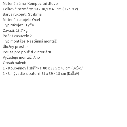
Materiál rámu: Kompozitní dřevo
Celkové rozměry: 80 x 38,5 x 48 cm (D x Š x V)
Barva rukojeti: Stříbrná
Materiál rukojeti: Ocel
Typ rukojeti: Tyče
Závaží: 28,7 kg
Počet zásuvek: 2
Typ montáže: Nástěnná montáž
Úložný prostor
Pouze pro použití v interiéru
Vyžaduje montáž: Ano
Obsah balení:
1 x Koupelnová skříňka: 80 x 38.5 x 48 cm (DxŠxV)
1 x Umývadlo s baterií: 81 x 39 x 18 cm (DxŠxV)