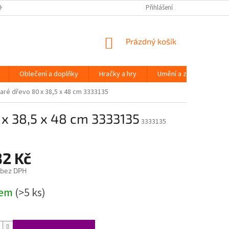
H ÚDAJŮ
Přihlášení
NÁKUPNÍ
Prázdný košík
KOŠÍK
Oblečení a doplňky
Hračky a hry
Umění a zábava
aré dřevo 80 x 38,5 x 48 cm 3333135
 x 38,5 x 48 cm 3333135
3333135
32 Kč
 bez DPH
dem
(>5 ks)