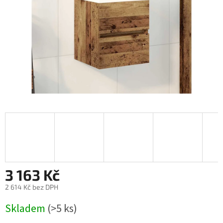
3 163 Kč
2 614 Kč bez DPH
Měrná
Skladem
(>5 ks)
cena: