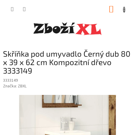
Přejít
NÁKUP
na
obsah
KOŠÍK
Skříňka pod umyvadlo Černý dub 80
x 39 x 62 cm Kompozitní dřevo
3333149
3333149
Značka:
ZBXL