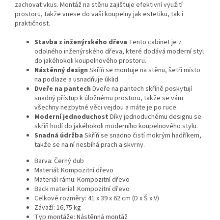
zachovat vkus. Montáž na stěnu zajišťuje efektivní využití
prostoru, takže vnese do vaší koupelny jak estetiku, tak i
praktičnost.
Stavba z inženýrského dřeva
Tento cabinet je z
odolného inženýrského dřeva, které dodává moderní styl
do jakéhokoli koupelnového prostoru.
Nástěnný design
Skříň se montuje na stěnu, šetří místo
na podlaze a usnadňuje úklid.
Dveře na pantech
Dveře na pantech skříně poskytují
snadný přístup k úložnému prostoru, takže se vám
všechny nezbytné věci vejdou a máte je po ruce.
Moderní jednoduchost
Díky jednoduchému designu se
skříň hodí do jakéhokoli moderního koupelnového stylu.
Snadná údržba
Skříň se snadno čistí mokrým hadříkem,
takže se na ní nesbíhá prach a skvrny.
Barva: Černý dub
Materiál: Kompozitní dřevo
Materiál rámu: Kompozitní dřevo
Back material: Kompozitní dřevo
Celkové rozměry: 41 x 39 x 62 cm (D x Š x V)
Závaží: 16,75 kg
Typ montáže: Nástěnná montáž