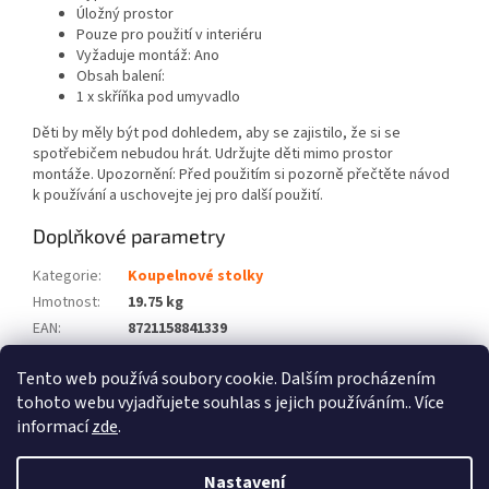
Úložný prostor
Pouze pro použití v interiéru
Vyžaduje montáž: Ano
Obsah balení:
1 x skříňka pod umyvadlo
Děti by měly být pod dohledem, aby se zajistilo, že si se
spotřebičem nebudou hrát. Udržujte děti mimo prostor
montáže. Upozornění: Před použitím si pozorně přečtěte návod
k používání a uschovejte jej pro další použití.
Doplňkové parametry
Kategorie
:
Koupelnové stolky
Hmotnost
:
19.75 kg
EAN
:
8721158841339
Barva
:
Hnědá
Tento web používá soubory cookie. Dalším procházením
Počet balíků
:
2
tohoto webu vyjadřujete souhlas s jejich používáním.. Více
informací
zde
.
Z
á
Nastavení
Vytvořil Shoptet