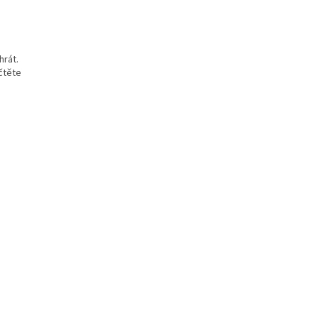
hrát.
čtěte