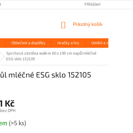
H ÚDAJŮ
Přihlášení
NÁKUPNÍ
Prázdný košík
KOŠÍK
Oblečení a doplňky
Hračky a hry
Umění a zábava
Sprchová zástěna walk-in 80 x 195 cm napůl mléčné
ESG sklo 152105
ůl mléčné ESG sklo 152105
1 Kč
 bez DPH
dem
(>5 ks)