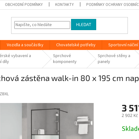
OBCHODNÍ PODMÍNKY
KONTAKTY
PODMÍNKY OCHRANY OSOBNÍC
HLEDAT
Vozidla a součástky
Chovatelské potřeby
Sportovní náčiní
térské vybavení a
Sprchové
Sprchové stěny a
í díly
komponenty
panely
hová zástěna walk-in 80 x 195 cm nap
ZBXL
3 51
2 902 Kč
Měrná
Skla
cena: