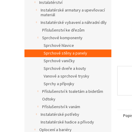
a
Instalatérství
n
Instalatérské armatury a upevňovací
e
materiál
l
Instalatérské vybavení a náhradní díly
Příslušenství ke dřezům
Sprchové komponenty
Sprchové hlavice
Sprchové stěny a panely
Sprchové vaničky
Sprchové dveře a kouty
Vanové a sprchové trysky
Sprchy a přípojky
Příslušenství k toaletám a bidetům
Odtoky
Příslušenství k vanám
Instalatérské potřeby
Popi
Instalatérské hadice a přívody
Oplocení a bariéry