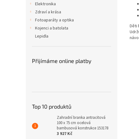
Elektronika
Zdraví a krása
Fotoaparáty a optika
Děti
Kojenci a batolata
Udrž
Lepidla
návod
Přijímáme online platby
Top 10 produktů
Zahradní branka antracitová
100 x 75 cm ocelová
bambusová konstrukce 153178
3 927 Kč