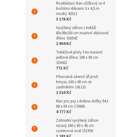
Rozkládací stan nůžkový se 4
bočními stěnami 3 x 4,5 m
modrý 42512
3 176 Kč
Vyvýšený záhon s treláží
85x38x150 cm masivní akáciové
dřevo 316542
2 904 Kč
Trelážové ploty 5 ks masivní
jedlové dřevo 180 x 80 cm
316422
771 Kč
Plisovaná okenní síť proti
hmyzu 160 x 80 cm se
zastíněním 141131
2 310 Kč
Klec pro psy s dvěma dvířky 94 x
88 x 69 cm 170665
4 777 Kč
Zahradní vyvýšený záhon
rezavý 160 x 80 x 45 cm
cortenová ocel 151958
1 283 Kč