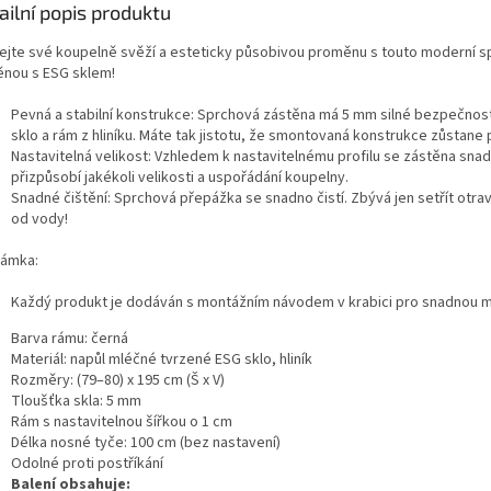
ailní popis produktu
ejte své koupelně svěží a esteticky působivou proměnu s touto moderní 
ěnou s ESG sklem!
Pevná a stabilní konstrukce: Sprchová zástěna má 5 mm silné bezpečnos
sklo a rám z hliníku. Máte tak jistotu, že smontovaná konstrukce zůstane 
Nastavitelná velikost: Vzhledem k nastavitelnému profilu se zástěna sna
přizpůsobí jakékoli velikosti a uspořádání koupelny.
Snadné čištění: Sprchová přepážka se snadno čistí. Zbývá jen setřít otra
od vody!
ámka:
Každý produkt je dodáván s montážním návodem v krabici pro snadnou 
Barva rámu: černá
Materiál: napůl mléčné tvrzené ESG sklo, hliník
Rozměry: (79–80) x 195 cm (Š x V)
Tloušťka skla: 5 mm
Rám s nastavitelnou šířkou o 1 cm
Délka nosné tyče: 100 cm (bez nastavení)
Odolné proti postříkání
Balení obsahuje: