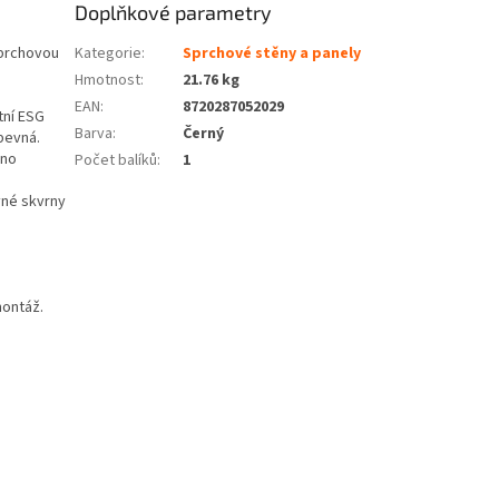
Doplňkové parametry
sprchovou
Kategorie
:
Sprchové stěny a panely
Hmotnost
:
21.76 kg
EAN
:
8720287052029
tní ESG
Barva
:
Černý
pevná.
dno
Počet balíků
:
1
vné skvrny
montáž.