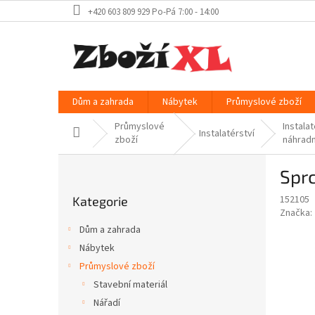
Přejít
+420 603 809 929 Po-Pá 7:00 - 14:00
na
obsah
Dům a zahrada
Nábytek
Průmyslové zboží
Průmyslové
Instala
Domů
Instalatérství
zboží
náhradn
P
Sprc
o
Přeskočit
s
152105
Kategorie
kategorie
t
Značka:
r
Dům a zahrada
a
Nábytek
n
Průmyslové zboží
n
í
Stavební materiál
p
Nářadí