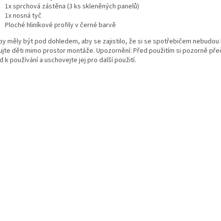
1x sprchová zástěna (3 ks skleněných panelů)
1x nosná tyč
Ploché hliníkové profily v černé barvě
 by měly být pod dohledem, aby se zajistilo, že si se spotřebičem nebudou 
ujte děti mimo prostor montáže. Upozornění: Před použitím si pozorně pře
 k používání a uschovejte jej pro další použití.