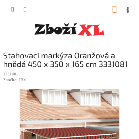
Přejít
NÁKUP
na
obsah
KOŠÍK
Stahovací markýza Oranžová a
hnědá 450 x 350 x 165 cm 3331081
3331081
Značka:
ZBXL