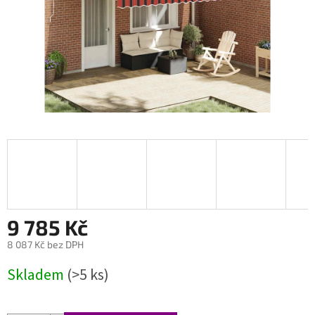
9 785 Kč
8 087 Kč bez DPH
Měrná
Skladem
(>5 ks)
cena: