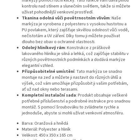
markýzy pomocí ruční kličky. Tato funkce vám dává plnou
kontrolu nad stínem a slunečním světlem, takže si můžete
užívat pohodlnější venkovní prostředí.
Tkanina odolná vůči povětrnostním vlivům
: Naše
markýza je vyrobena z polyesteru s vysokou hustotou a
PU povlakem, který zajišťuje skvělou odolnost vůči vodě,
nečistotám a UV záření. Díky tomu ji můžete používat
dlouho bez obav o ochranné vlastnosti.
Odolný hliníkový rám
: Konstrukce z práškově
lakovaného hliníku je silná a lehká, což zajišťuje stabilitu v
různých povětrnostních podmínkách a dodává markýze
elegantní vzhled.
Přizpůsobitelné umístění
: Tato markýza se snadno
montuje na zeď a můžete ji nastavit do různých úhlů a
výšek, což vám umožňuje přizpůsobit ji vašim potřebám,
ať už nad okny nebo terasami.
Kompletní instalační sada
: Produkt obsahuje veškeré
potřebné příslušenství a podrobné instrukce pro snadnou
montáž. S pomocí šroubováku to zvládnete rychle a
jednoduše, abyste si mohli užívat venkovní atmosféru.
Barva: Oranžová a hnědá
Materiál: Polyester a hliník
Velikost: 450 x 350 x 165 cm