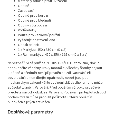
Materiály odolné proti UV záření
Odolné
Zasouvací
Odolné proti korozi
Odolné proti blednutí
Odolný vůči počasí
Voděodolný
Pouze pro venkovní použití
Vyžaduje sestavení: Ano
Obsah balení:
1 x Markýza: 450 x 350 cm (D x Š)
1 x Rám markýzy: 450 x 350 x 165 cm (D x Š x V)
Nebezpečí! Silná pružina. NEODSTRAŇUJTE toto lano, dokud
nedokončíte všechny kroky montáže, všechny šrouby nejsou
utažené a předmět není připevněn ke zdi! Varování! Při
povolování ramen dbejte opatrnosti, neboť jsou pod
mechanickým tlakem! Náhlé uvolnění skládacího ramene může
způsobit zranění. Varování: Před použitím výrobku si pečlivě
přečtěte návod k obsluze. Varování: Používání při teplotách pod
bodem mrazu může produkt poškodit. Externí použití v
budovách a jiných stavbách.
Doplňkové parametry