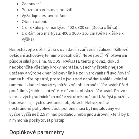
Zasouvací
Pouze pro venkovní použití
Vyžaduje sestavení: Ano
Obsah balení:
1 x Textilie pro markýzu: 400 x 300 cm (Délka x Šířka)
1 x Rám pro markýzu: 400 x 300 x 165 cm (Délka x Šířka x
Výška)
Nenechávejte děti hrát si s ovládacím zařízením žaluzie. Dálkové
ovládání uchovávejte mimo dosah dětí. Nebezpečí! Při otevírání
působí silná pružina. NEODSTRAŇUJTE tento provaz, dokud
nedokončíte všechny kroky montáže, všechny šrouby nejsou
utaženy a výrobek není připevněn ke zdi! Varování! Při uvolňování
ramen buďte opatrní, protože jsou pod napětím! Náhlé uvolnění
ramene skládací markýzy může způsobit zranění. Varování: Před
použitím výrobku si přečtěte návod k obsluze. Varování: Provoz
v mrazivých podmínkách může výrobek poškodit. Vnější použití v
budovách a jiných stavebních objektech. Nebezpečné
nechráněné pohyblivé části pohonu musí být instalovány ve
výšce vyšší než 2,5 m nad podlahou nebo jinou úrovní, která by k
nim mohla poskytovat přístup.
Doplňkové parametry