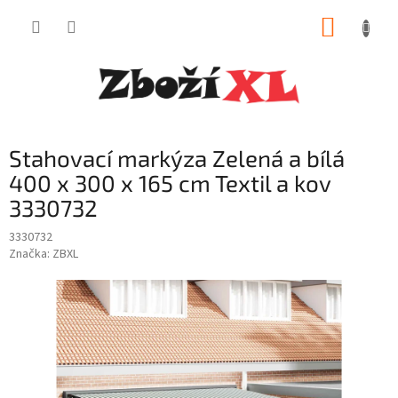
Přejít
NÁKUP
na
obsah
KOŠÍK
Stahovací markýza Zelená a bílá
400 x 300 x 165 cm Textil a kov
3330732
3330732
Značka:
ZBXL