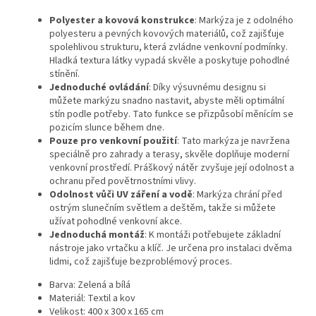
Polyester a kovová konstrukce
: Markýza je z odolného
polyesteru a pevných kovových materiálů, což zajišťuje
spolehlivou strukturu, která zvládne venkovní podmínky.
Hladká textura látky vypadá skvěle a poskytuje pohodlné
stínění.
Jednoduché ovládání
: Díky výsuvnému designu si
můžete markýzu snadno nastavit, abyste měli optimální
stín podle potřeby. Tato funkce se přizpůsobí měnícím se
pozicím slunce během dne.
Pouze pro venkovní použití
: Tato markýza je navržena
speciálně pro zahrady a terasy, skvěle doplňuje moderní
venkovní prostředí. Práškový nátěr zvyšuje její odolnost a
ochranu před povětrnostními vlivy.
Odolnost vůči UV záření a vodě
: Markýza chrání před
ostrým slunečním světlem a deštěm, takže si můžete
užívat pohodlné venkovní akce.
Jednoduchá montáž
: K montáži potřebujete základní
nástroje jako vrtačku a klíč. Je určena pro instalaci dvěma
lidmi, což zajišťuje bezproblémový proces.
Barva: Zelená a bílá
Materiál: Textil a kov
Velikost: 400 x 300 x 165 cm