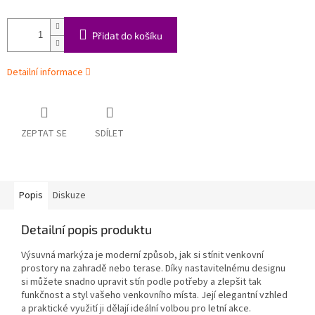
Přidat do košíku
Detailní informace
ZEPTAT SE
SDÍLET
Popis
Diskuze
Detailní popis produktu
Výsuvná markýza je moderní způsob, jak si stínit venkovní
prostory na zahradě nebo terase. Díky nastavitelnému designu
si můžete snadno upravit stín podle potřeby a zlepšit tak
funkčnost a styl vašeho venkovního místa. Její elegantní vzhled
a praktické využití ji dělají ideální volbou pro letní akce.