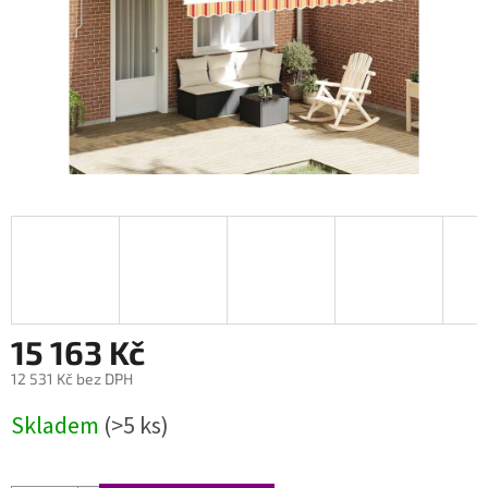
15 163 Kč
12 531 Kč bez DPH
Měrná
Skladem
(>5 ks)
cena: