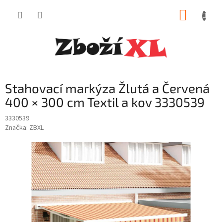
Přejít
NÁKUP
na
obsah
KOŠÍK
Stahovací markýza Žlutá a Červená
400 × 300 cm Textil a kov 3330539
3330539
Značka:
ZBXL