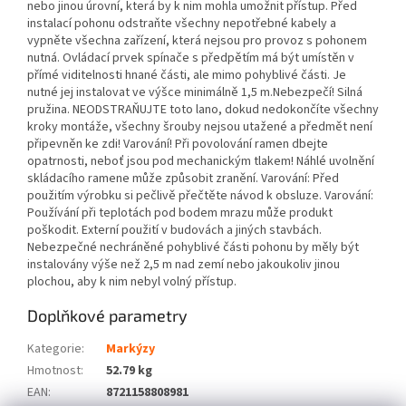
nebo jinou úrovní, která by k nim mohla umožnit přístup. Před
instalací pohonu odstraňte všechny nepotřebné kabely a
vypněte všechna zařízení, která nejsou pro provoz s pohonem
nutná. Ovládací prvek spínače s předpětím má být umístěn v
přímé viditelnosti hnané části, ale mimo pohyblivé části. Je
nutné jej instalovat ve výšce minimálně 1,5 m.Nebezpečí! Silná
pružina. NEODSTRAŇUJTE toto lano, dokud nedokončíte všechny
kroky montáže, všechny šrouby nejsou utažené a předmět není
připevněn ke zdi! Varování! Při povolování ramen dbejte
opatrnosti, neboť jsou pod mechanickým tlakem! Náhlé uvolnění
skládacího ramene může způsobit zranění. Varování: Před
použitím výrobku si pečlivě přečtěte návod k obsluze. Varování:
Používání při teplotách pod bodem mrazu může produkt
poškodit. Externí použití v budovách a jiných stavbách.
Nebezpečné nechráněné pohyblivé části pohonu by měly být
instalovány výše než 2,5 m nad zemí nebo jakoukoliv jinou
plochou, aby k nim nebyl volný přístup.
Doplňkové parametry
Kategorie
:
Markýzy
Hmotnost
:
52.79 kg
EAN
:
8721158808981