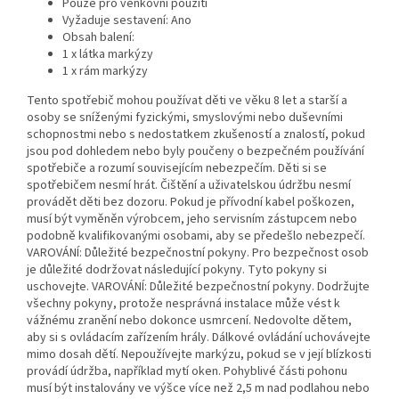
Pouze pro venkovní použití
Vyžaduje sestavení: Ano
Obsah balení:
1 x látka markýzy
1 x rám markýzy
Tento spotřebič mohou používat děti ve věku 8 let a starší a
osoby se sníženými fyzickými, smyslovými nebo duševními
schopnostmi nebo s nedostatkem zkušeností a znalostí, pokud
jsou pod dohledem nebo byly poučeny o bezpečném používání
spotřebiče a rozumí souvisejícím nebezpečím. Děti si se
spotřebičem nesmí hrát. Čištění a uživatelskou údržbu nesmí
provádět děti bez dozoru. Pokud je přívodní kabel poškozen,
musí být vyměněn výrobcem, jeho servisním zástupcem nebo
podobně kvalifikovanými osobami, aby se předešlo nebezpečí.
VAROVÁNÍ: Důležité bezpečnostní pokyny. Pro bezpečnost osob
je důležité dodržovat následující pokyny. Tyto pokyny si
uschovejte. VAROVÁNÍ: Důležité bezpečnostní pokyny. Dodržujte
všechny pokyny, protože nesprávná instalace může vést k
vážnému zranění nebo dokonce usmrcení. Nedovolte dětem,
aby si s ovládacím zařízením hrály. Dálkové ovládání uchovávejte
mimo dosah dětí. Nepoužívejte markýzu, pokud se v její blízkosti
provádí údržba, například mytí oken. Pohyblivé části pohonu
musí být instalovány ve výšce více než 2,5 m nad podlahou nebo