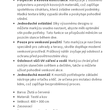
Polyester a kovová konstrukce
: Markýza je z odolného
polyesteru a pevných kovových materiálů, což zajišťuje
spolehlivou strukturu, která zvládne venkovní podmínky.
Hladká textura látky vypadá skvěle a poskytuje pohodlné
stínění.
Jednoduché ovládání
: Díky výsuvnému designu si
můžete markýzu snadno nastavit, abyste měli optimální
stín podle potřeby. Tato funkce se přizpůsobí měnícím se
pozicím slunce během dne.
Pouze pro venkovní použití
: Tato markýza je navržena
speciálně pro zahrady a terasy, skvěle doplňuje moderní
venkovní prostředí. Práškový nátěr zvyšuje její odolnost a
ochranu před povětrnostními vlivy.
Odolnost vůči UV záření a vodě
: Markýza chrání před
ostrým slunečním světlem a deštěm, takže si můžete
užívat pohodlné venkovní akce.
Jednoduchá montáž
: K montáži potřebujete základní
nástroje jako vrtačku a klíč. Je určena pro instalaci dvěma
lidmi, což zajišťuje bezproblémový proces.
Barva: Žlutá a červená
Materiál: Textil a kov
Velikost: 400 × 300 cm
Zasouvací