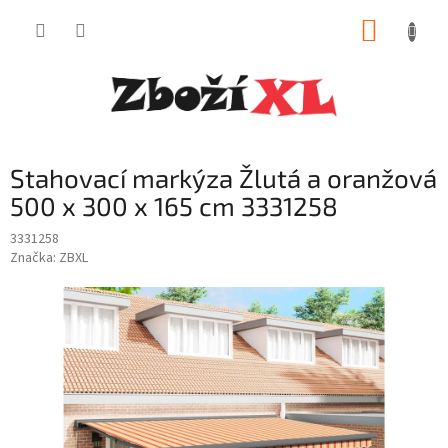
Přejít
NÁKUP
na
obsah
KOŠÍK
Stahovací markýza Žlutá a oranžová
500 x 300 x 165 cm 3331258
3331258
Značka:
ZBXL