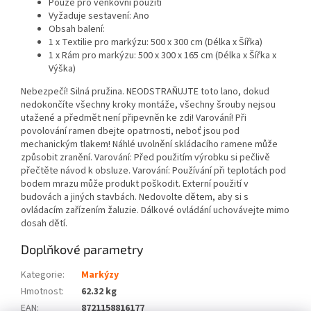
Pouze pro venkovní použití
Vyžaduje sestavení: Ano
Obsah balení:
1 x Textilie pro markýzu: 500 x 300 cm (Délka x Šířka)
1 x Rám pro markýzu: 500 x 300 x 165 cm (Délka x Šířka x
Výška)
Nebezpečí! Silná pružina. NEODSTRAŇUJTE toto lano, dokud
nedokončíte všechny kroky montáže, všechny šrouby nejsou
utažené a předmět není připevněn ke zdi! Varování! Při
povolování ramen dbejte opatrnosti, neboť jsou pod
mechanickým tlakem! Náhlé uvolnění skládacího ramene může
způsobit zranění. Varování: Před použitím výrobku si pečlivě
přečtěte návod k obsluze. Varování: Používání při teplotách pod
bodem mrazu může produkt poškodit. Externí použití v
budovách a jiných stavbách. Nedovolte dětem, aby si s
ovládacím zařízením žaluzie. Dálkové ovládání uchovávejte mimo
dosah dětí.
Doplňkové parametry
Kategorie
:
Markýzy
Hmotnost
:
62.32 kg
EAN
:
8721158816177