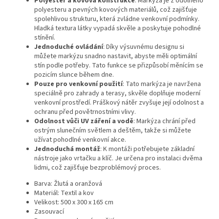
Polyester a kovová konstrukce
: Markýza je z odolného
polyesteru a pevných kovových materiálů, což zajišťuje
spolehlivou strukturu, která zvládne venkovní podmínky.
Hladká textura látky vypadá skvěle a poskytuje pohodlné
stínění.
Jednoduché ovládání
: Díky výsuvnému designu si
můžete markýzu snadno nastavit, abyste měli optimální
stín podle potřeby. Tato funkce se přizpůsobí měnícím se
pozicím slunce během dne.
Pouze pro venkovní použití
: Tato markýza je navržena
speciálně pro zahrady a terasy, skvěle doplňuje moderní
venkovní prostředí. Práškový nátěr zvyšuje její odolnost a
ochranu před povětrnostními vlivy.
Odolnost vůči UV záření a vodě
: Markýza chrání před
ostrým slunečním světlem a deštěm, takže si můžete
užívat pohodlné venkovní akce.
Jednoduchá montáž
: K montáži potřebujete základní
nástroje jako vrtačku a klíč. Je určena pro instalaci dvěma
lidmi, což zajišťuje bezproblémový proces.
Barva: Žlutá a oranžová
Materiál: Textil a kov
Velikost: 500 x 300 x 165 cm
Zasouvací