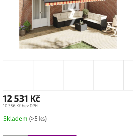
12 531 Kč
10 356 Kč bez DPH
Měrná
Skladem
(>5 ks)
cena: