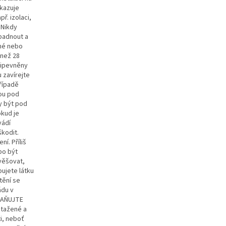
kazuje
ř. izolaci,
 Nikdy
spadnout a
ené nebo
 než 28
řipevněny
 zavírejte
případě
ou pod
y být pod
okud je
vádí
kodit.
í. Příliš
bo být
věšovat,
bujete látku
tění se
ádu v
TRAŇUJTE
utažené a
i, neboť