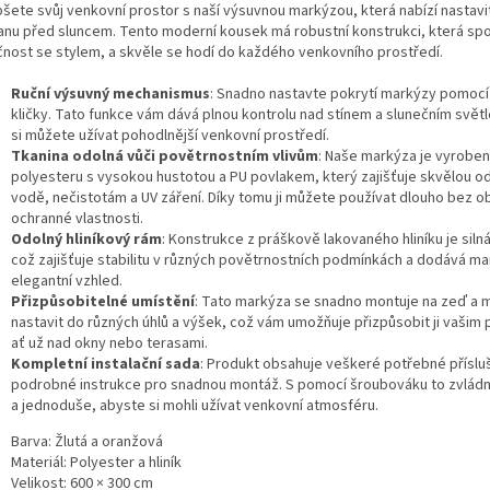
pšete svůj venkovní prostor s naší výsuvnou markýzou, která nabízí nastavit
anu před sluncem. Tento moderní kousek má robustní konstrukci, která spo
čnost se stylem, a skvěle se hodí do každého venkovního prostředí.
Ruční výsuvný mechanismus
: Snadno nastavte pokrytí markýzy pomocí 
kličky. Tato funkce vám dává plnou kontrolu nad stínem a slunečním svět
si můžete užívat pohodlnější venkovní prostředí.
Tkanina odolná vůči povětrnostním vlivům
: Naše markýza je vyroben
polyesteru s vysokou hustotou a PU povlakem, který zajišťuje skvělou od
vodě, nečistotám a UV záření. Díky tomu ji můžete používat dlouho bez o
ochranné vlastnosti.
Odolný hliníkový rám
: Konstrukce z práškově lakovaného hliníku je silná
což zajišťuje stabilitu v různých povětrnostních podmínkách a dodává m
elegantní vzhled.
Přizpůsobitelné umístění
: Tato markýza se snadno montuje na zeď a m
nastavit do různých úhlů a výšek, což vám umožňuje přizpůsobit ji vašim
ať už nad okny nebo terasami.
Kompletní instalační sada
: Produkt obsahuje veškeré potřebné příslu
podrobné instrukce pro snadnou montáž. S pomocí šroubováku to zvládn
a jednoduše, abyste si mohli užívat venkovní atmosféru.
Barva: Žlutá a oranžová
Materiál: Polyester a hliník
Velikost: 600 × 300 cm