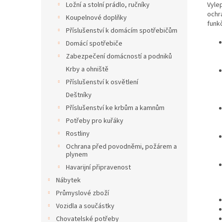
Vyle
Ložní a stolní prádlo, ručníky
ochr
Koupelnové doplňky
funk
Příslušenství k domácím spotřebičům
Domácí spotřebiče
Zabezpečení domácností a podniků
Krby a ohniště
Příslušenství k osvětlení
Deštníky
Příslušenství ke krbům a kamnům
Potřeby pro kuřáky
Rostliny
Ochrana před povodněmi, požárem a
plynem
Havarijní připravenost
Nábytek
Průmyslové zboží
Vozidla a součástky
Chovatelské potřeby