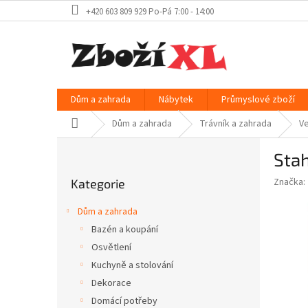
Přejít
+420 603 809 929 Po-Pá 7:00 - 14:00
na
obsah
Dům a zahrada
Nábytek
Průmyslové zboží
Domů
Dům a zahrada
Trávník a zahrada
Ve
P
Sta
o
Přeskočit
s
Značka:
Kategorie
kategorie
t
r
Dům a zahrada
a
Bazén a koupání
n
Osvětlení
n
í
Kuchyně a stolování
p
Dekorace
a
Domácí potřeby