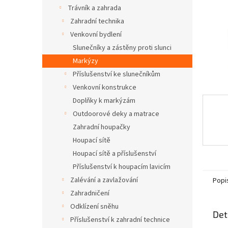
n
Trávník a zahrada
e
Zahradní technika
l
Venkovní bydlení
Slunečníky a zástěny proti slunci
Markýzy
Příslušenství ke slunečníkům
Venkovní konstrukce
Doplňky k markýzám
Outdoorové deky a matrace
Zahradní houpačky
Houpací sítě
Houpací sítě a příslušenství
Příslušenství k houpacím lavicím
Zalévání a zavlažování
Popi
Zahradničení
Odklízení sněhu
Det
Příslušenství k zahradní technice