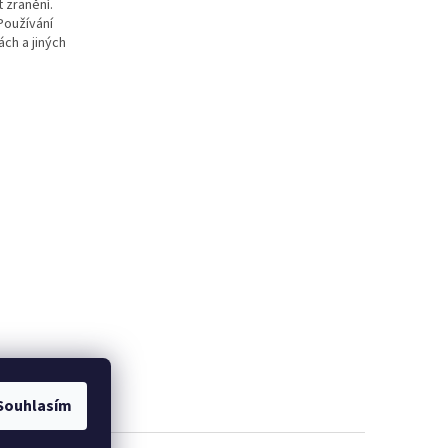
 zranění.
Používání
ch a jiných
Souhlasím