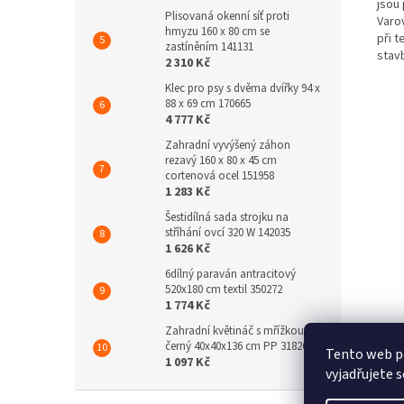
jsou
Plisovaná okenní síť proti
Varo
hmyzu 160 x 80 cm se
při 
zastíněním 141131
stav
2 310 Kč
Klec pro psy s dvěma dvířky 94 x
88 x 69 cm 170665
4 777 Kč
Zahradní vyvýšený záhon
rezavý 160 x 80 x 45 cm
cortenová ocel 151958
1 283 Kč
Šestidílná sada strojku na
stříhání ovcí 320 W 142035
1 626 Kč
6dílný paraván antracitový
520x180 cm textil 350272
1 774 Kč
Zahradní květináč s mřížkou
černý 40x40x136 cm PP 318269
Tento web p
1 097 Kč
vyjadřujete s
Z