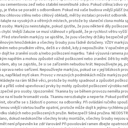
kou cementovou zeď nebo stabilní neomítnuté zdivo. Pokud stěna/zdivo vy
ny, je třeba se poradit s odborníkem. Pokud má vaše budova vnější plášť (nap
tou cihlovou stěnu nebo cihlový obklad), měl by instalaci provést odborník.
stalujte na vysokých a větrných místech, protože by sluneční clona mohla 
it osoby. Markýzu neinstalujte, pokud zjistíte, že jsou některé díly poškoz
 chybí. Vnější žaluzie se musí stáhnout v případě, že je rychlost větru vyšší
. Před otevřením markýzy se ujistěte, že jsou všechny držáky bezpečně p
těnovým hmoždinkám a všechny šrouby jsou řádně dotaženy. VŽDY markýzu
silném nebo prudkém větru, dešti a v době, kdy ji nepoužíváte. V opačném 
 dojít ke zranění osob a/nebo poškození majetku. Také výsuvná ramena js
kým napětím a mohou způsobit vážné poškození nebo zranění. Děti by měl
dem, aby se zajistilo, že si se zařízením nebudou hrát. Nepoužívejte jej, p
á oprava nebo seřízení. Nepoužívejte markýzu, pokud se v její blízkosti pro
ba, například mytí oken. Provoz v mrazivých podmínkách může markýzu poš
kládejte na rám těžké věci, protože by mohly spadnout a způsobit poškozen
é a příliš volné upevňovací prvky by mohly způsobit poškození výrobku ne
zpečné pro osoby. Upozornění: Tkanina by se během provozu neměla pro
k se na ní bude hromadit voda. Tkaninu nerozbalujte a neperte. Pokud potře
nit, obraťte se s žádostí o pomoc na odborníky. Při ovládání ručního spouš
ženou vnější roletou buďte opatrní, protože může dojít k jejímu rychlému p
edku slabých nebo poškozených pružin. Nebezpečí! Silná pružina. NEODS
 lano, dokud nedokončíte všechny kroky montáže, všechny šrouby nejsou 
mět není připevněn ke zdi! Varování! Při povolování ramen dbejte opatrnost