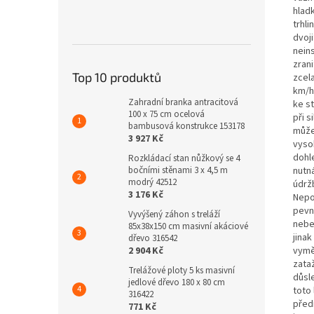
hlad
trhli
dvoji
nein
zran
Top 10 produktů
zcela
km/h
Zahradní branka antracitová
ke s
100 x 75 cm ocelová
při 
bambusová konstrukce 153178
může
3 927 Kč
vyso
dohle
Rozkládací stan nůžkový se 4
nutn
bočními stěnami 3 x 4,5 m
modrý 42512
údrž
3 176 Kč
Nepo
pevn
Vyvýšený záhon s treláží
nebe
85x38x150 cm masivní akáciové
jina
dřevo 316542
vymě
2 904 Kč
zata
Trelážové ploty 5 ks masivní
důsl
jedlové dřevo 180 x 80 cm
toto
316422
před
771 Kč