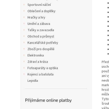
Sportovní náčiní
Oblečení a doplňky
Hračky a hry
Umění a zábava
Tašky a zavazadla
Obchod a průmysl
Kancelářské potřeby
Zboží pro dospělé
Elektronika
Zdraví a krása
Před
usch
Fotoaparáty a optika
použ
Kojenci a batolata
ani 
neob
Lepidla
mark
hroz
může
Tyto
Přijímáme online platby
šrou
vážn