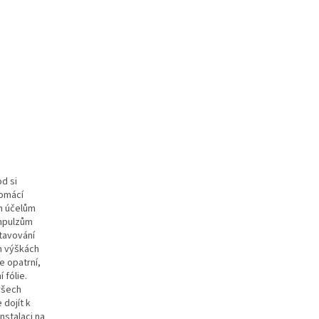
d si
domácí
ým účelům
impulzům
stavování
h výškách
e opatrní,
fólie.
všech
 dojít k
nstalaci na