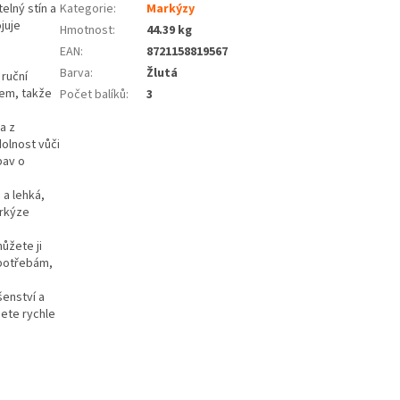
elný stín a
Kategorie
:
Markýzy
juje
Hmotnost
:
44.39 kg
EAN
:
8721158819567
Barva
:
Žlutá
ruční
lem, takže
Počet balíků
:
3
a z
olnost vůči
bav o
 a lehká,
arkýze
ůžete ji
 potřebám,
šenství a
ete rychle