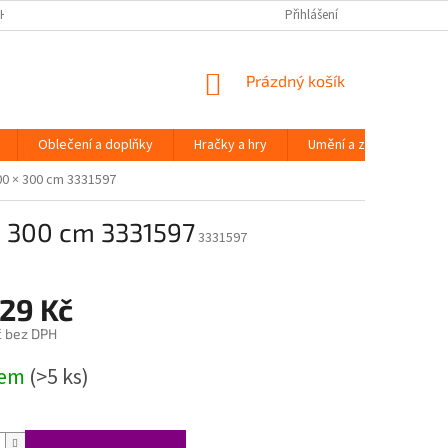
H ÚDAJŮ
Přihlášení
NÁKUPNÍ
Prázdný košík
KOŠÍK
Oblečení a doplňky
Hračky a hry
Umění a zábava
00 × 300 cm 3331597
× 300 cm 3331597
3331597
829 Kč
č bez DPH
dem
(>5 ks)