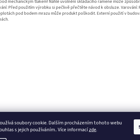
 pod mechanickým tlakem! Náhlé uvolnění skládacího ramene může způsobit
vání: Před použitím výrobku si pečlivě přečtěte návod k obsluze. Varování: 
teplotách pod bodem mrazu může produkt poškodit. Externí použití v budová
bách.
oužívá soubory cookie. Dalším procházením tohoto webu
ouhlas s jejich používáním.. Více informací
zde
.