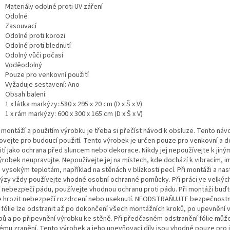
Materiály odolné proti UV záření
Odolné
Zasouvací
Odolné proti korozi
Odolné proti blednutí
Odolný vůči počasí
Voděodolný
Pouze pro venkovní použití
Vyžaduje sestavení: Ano
Obsah balení:
1 x látka markýzy: 580 x 295 x 20 cm (D x Š x V)
1 x rám markýzy: 600 x 300 x 165 cm (D x Š x V)
 montáží a použitím výrobku je třeba si přečíst návod k obsluze. Tento návo
ovejte pro budoucí použití. Tento výrobek je určen pouze pro venkovní a 
ití jako ochrana před sluncem nebo dekorace. Nikdy jej nepoužívejte k jin
výrobek neupravujte. Nepoužívejte jej na místech, kde dochází k vibracím, 
 vysokým teplotám, například na stěnách v blízkosti pecí. Při montáži a na
ýzy vždy používejte vhodné osobní ochranné pomůcky. Při práci ve velkýc
í nebezpečí pádu, používejte vhodnou ochranu proti pádu. Při montáži buďt
 hrozit nebezpečí rozdrcení nebo useknutí. NEODSTRAŇUJTE bezpečnostní 
 fólie lze odstranit až po dokončení všech montážních kroků, po upevnění 
bů a po připevnění výrobku ke stěně. Při předčasném odstranění fólie může
ému zranění. Tento výrobek a jeho upevňovací díly jsou vhodné pouze pro i