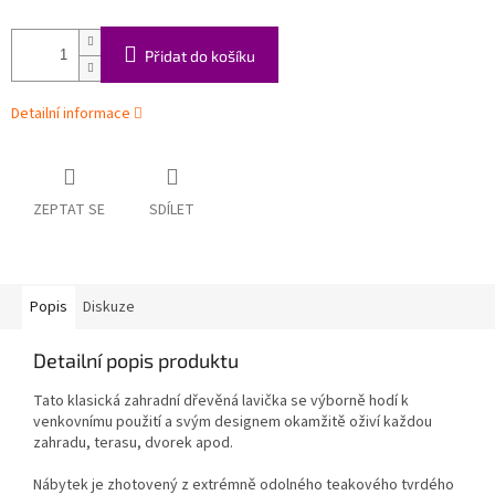
Přidat do košíku
Detailní informace
ZEPTAT SE
SDÍLET
Popis
Diskuze
Detailní popis produktu
Tato klasická zahradní dřevěná lavička se výborně hodí k
venkovnímu použití a svým designem okamžitě oživí každou
zahradu, terasu, dvorek apod.
Nábytek je zhotovený z extrémně odolného teakového tvrdého