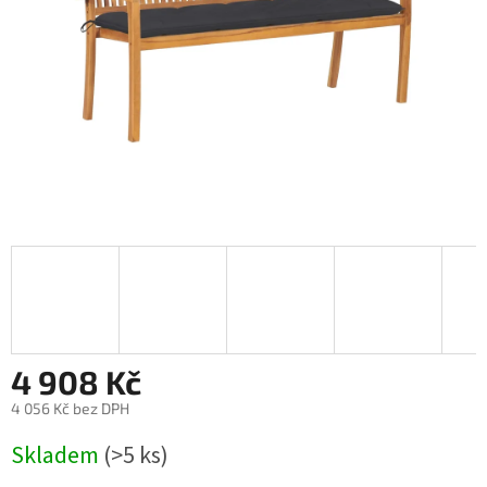
4 908 Kč
4 056 Kč bez DPH
Měrná
Skladem
(>5 ks)
cena: