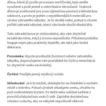
dřeva, které již prošlo procesem smršťování, bylo uměle
vysušené a poté jemně a velmi hladce obroušené. Teakové
dřevo je oceňované pro svou výjimečnou pevnost a klimatickou
odolnost, a proto je jedním z nejoblíbenějších materiálů pro
výrobu zahradního nábytku. Je to skvělá volba, pokud si chcete
pořídit zahradní nábytek, který vám bude sloužit dlouhá léta.
Tato zahradní lavice je stohovatelná, aby vám zbytečně
nezabírala místo, když ji zrovna nepoužíváte. Přiložená poduška
funguje nejen jako praktický doplněk, ale také jako hezká
dekorace.
Poznámka
: Abyste prodloužili životnost vašeho zahradního
nábytku, doporučujeme vám pravidelně ho čistit a nenechávat
ho zbytečně venku nechráněný.
Čistění
: Použijte jemný mýdlový roztok.
Skladování
: Je-li to možné, skladujte ho na chladném a suchém
místě v interiéru. Pokud výrobek skladujete venku, chraňte ho
pod voděodolným krytem. Po dešti nebo sněžení setřete z
povrchů přebytečnou vodu či sníh. Zajistěte dostatečnou
cirkulaci vzduchu, aby se nábytek nepoškodil vlhkostí.