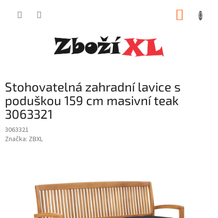
Přejít
NÁKUP
na
obsah
KOŠÍK
Stohovatelná zahradní lavice s
poduškou 159 cm masivní teak
3063321
3063321
Značka:
ZBXL