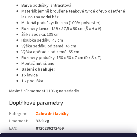
Barva podušky: antracitová
Materiál: jemně broušené teakové tvrdé dřevo ošetřené
lazurou na vodní bázi
Materiál podušky: tkanina (100% polyester)
Rozměry lavice: 159 x 57,5 x 90 cm (Š x H x V)
Šířka sedáku: 139 cm
Hloubka sedáku: 48 cm
Výška sedáku od země: 45 cm
Výška opěradla od země: 65 cm
Rozměry podušky: 150 x 50 x 7 cm (D x Š x T)
Montáž nutná: ano
Balení obsahuje:
1 x lavice
1 x poduška
Maximální hmotnost 110 kg na sedadlo.
Doplňkové parametry
Kategorie
:
Zahradní lavičky
Hmotnost
:
32.9 kg
EAN
:
8720286272459
Barva
:
Antracitová