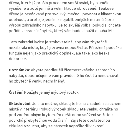
dřeva, které již prošlo procesem smršťování, bylo uměle
vysušené a poté jemně a velmi hladce obroušené. Teakové
dřevo je oceňované pro svou výjimečnou pevnost a klimatickou
odolnost, a proto je jedním z nejoblíbenějších materiálů pro
výrobu zahradního nábytku. Je to skvělá volba, pokud si chcete
pořídit zahradní nábytek, který vám bude sloužit dlouhá léta.
Tato zahradní lavice je stohovatelná, aby vám zbytečně
nezabírala místo, když ji zrovna nepoužíváte. Přiložená poduška
funguje nejen jako praktický doplněk, ale také jako hezká
dekorace.
Poznámka
: Abyste prodloužili životnost vašeho zahradního
nábytku, doporučujeme vám pravidelně ho čistit a nenechávat
ho zbytečně venku nechráněný.
Čistění
: Použijte jemný mýdlový roztok.
Skladování
: Je-li to možné, skladujte ho na chladném a suchém
místě v interiéru. Pokud výrobek skladujete venku, chraňte ho
pod voděodolným krytem. Po dešti nebo sněžení setřete z
povrchů přebytečnou vodu či sníh. Zajistěte dostatečnou
cirkulaci vzduchu, aby se nábytek nepoškodil vlhkostí.