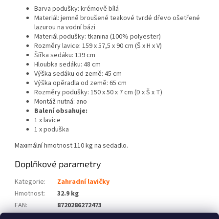
Barva podušky: krémově bílá
Materiál: jemně broušené teakové tvrdé dřevo ošetřené
lazurou na vodní bázi
Materiál podušky: tkanina (100% polyester)
Rozměry lavice: 159 x 57,5 x 90 cm (Š x H x V)
Šířka sedáku: 139 cm
Hloubka sedáku: 48 cm
Výška sedáku od země: 45 cm
Výška opěradla od země: 65 cm
Rozměry podušky: 150 x 50 x 7 cm (D x Š x T)
Montáž nutná: ano
Balení obsahuje:
1 x lavice
1 x poduška
Maximální hmotnost 110 kg na sedadlo.
Doplňkové parametry
Kategorie
:
Zahradní lavičky
Hmotnost
:
32.9 kg
EAN
:
8720286272473
Barva
:
Krémová