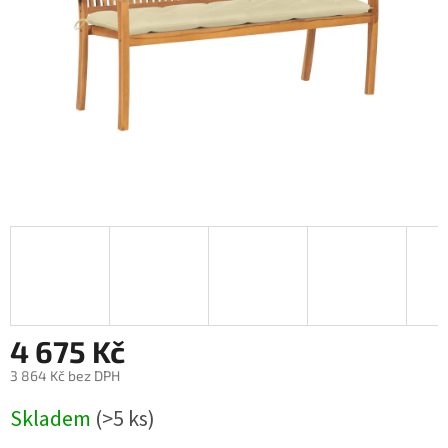
4 675 Kč
3 864 Kč bez DPH
Měrná
Skladem
(>5 ks)
cena: