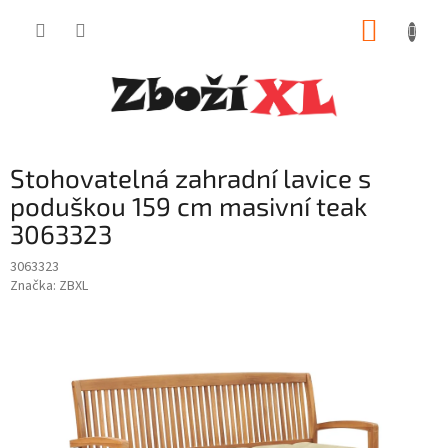
Přejít
NÁKUP
na
obsah
KOŠÍK
Stohovatelná zahradní lavice s
poduškou 159 cm masivní teak
3063323
3063323
Značka:
ZBXL