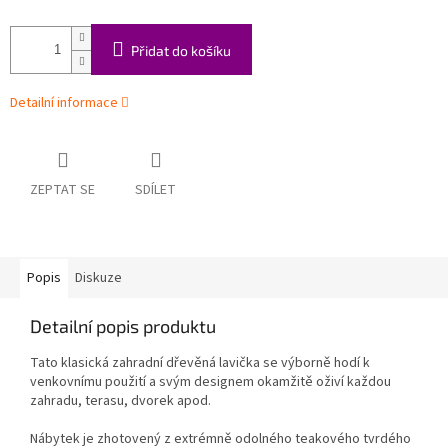
Přidat do košíku
Detailní informace
ZEPTAT SE
SDÍLET
Popis
Diskuze
Detailní popis produktu
Tato klasická zahradní dřevěná lavička se výborně hodí k
venkovnímu použití a svým designem okamžitě oživí každou
zahradu, terasu, dvorek apod.
Nábytek je zhotovený z extrémně odolného teakového tvrdého