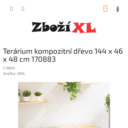
Přejít
NÁKUP
na
obsah
KOŠÍK
Terárium kompozitní dřevo 144 x 46
x 48 cm 170883
170883
Značka:
ZBXL