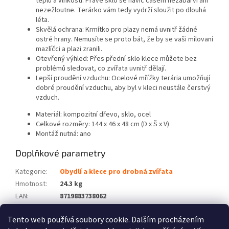
teplu a vlhkosti. Pravé sklo se navíc časem nezabarví ani
nezežloutne. Terárko vám tedy vydrží sloužit po dlouhá
léta.
Skvělá ochrana: Krmítko pro plazy nemá uvnitř žádné
ostré hrany. Nemusíte se proto bát, že by se vaši milovaní
mazlíčci a plazi zranili.
Otevřený výhled: Přes přední sklo klece můžete bez
problémů sledovat, co zvířata uvnitř dělají.
Lepší proudění vzduchu: Ocelové mřížky terária umožňují
dobré proudění vzduchu, aby byl v kleci neustále čerstvý
vzduch.
Materiál: kompozitní dřevo, sklo, ocel
Celkové rozměry: 144 x 46 x 48 cm (D x Š x V)
Montáž nutná: ano
Doplňkové parametry
Kategorie
:
Obydlí a klece pro drobná zvířata
Hmotnost
:
24.3 kg
EAN
:
8719883738062
Barva
:
Vícebarevný
Tento web používá soubory cookie. Dalším procházením
Počet balíků
:
1