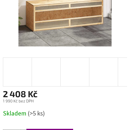
2 408 Kč
1 990 Kč bez DPH
Měrná
Skladem
(>5 ks)
cena: