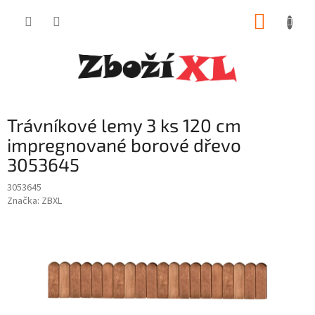
Přejít
NÁKUP
na
obsah
KOŠÍK
Trávníkové lemy 3 ks 120 cm
impregnované borové dřevo
3053645
3053645
Značka:
ZBXL