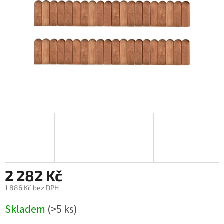
2 282 Kč
1 886 Kč bez DPH
Měrná
Skladem
(>5 ks)
cena: