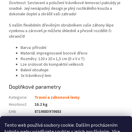
životnost. Sestavení a položení trávníkové lemovací palisády je
snadné. Její nenápadný design je plný rustikálního kouzla a
dokonale doplní a zkrášlí vaši zahradu!
S naším flexibilním dřevěným obrubníkem vaše záhony lépe
vyniknou a zároveň je můžete úhledně a přesně rozdělit či
ohraničit!
Barva: přírodní
Materiál: impregnované borové dřevo
Rozměry: 120 x 20 x 1,5 cm (D x V x T)
Lze srolovat do kompaktní velikosti
Balení obsahuje:
3x trávníkový lem
Doplňkové parametry
Kategorie
:
Travní a záhonové lemy
Hmotnost
:
10.2 kg
EAN
:
8719883970653
Barva
:
Hnědá
Tento web používá soubory cookie. Dalším procházením
Počet balíků
:
3
tohoto webu vyjadřujete souhlas s jejich používáním.. Více