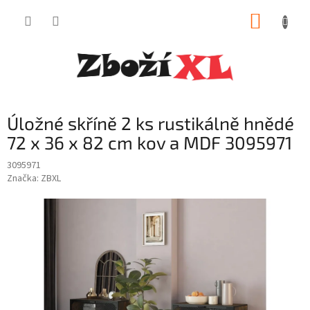
Přejít
NÁKUP
na
obsah
KOŠÍK
Úložné skříně 2 ks rustikálně hnědé
72 x 36 x 82 cm kov a MDF 3095971
3095971
Značka:
ZBXL