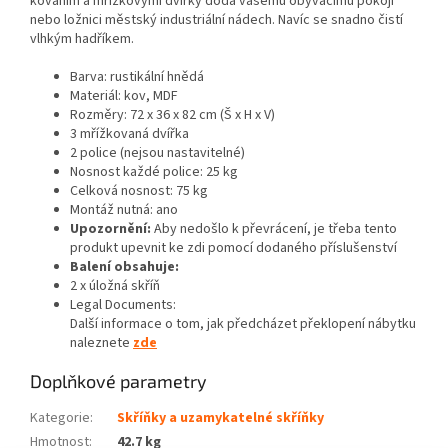
kováním a mřížkovými dvířky dodá vašemu obývacímu pokoji
nebo ložnici městský industriální nádech. Navíc se snadno čistí
vlhkým hadříkem.
Barva: rustikální hnědá
Materiál: kov, MDF
Rozměry: 72 x 36 x 82 cm (Š x H x V)
3 mřížkovaná dvířka
2 police (nejsou nastavitelné)
Nosnost každé police: 25 kg
Celková nosnost: 75 kg
Montáž nutná: ano
Upozornění:
Aby nedošlo k převrácení, je třeba tento
produkt upevnit ke zdi pomocí dodaného příslušenství
Balení obsahuje:
2 x úložná skříň
Legal Documents:
Další informace o tom, jak předcházet překlopení nábytku
naleznete
zde
Doplňkové parametry
Kategorie
:
Skříňky a uzamykatelné skříňky
Hmotnost
:
42.7 kg