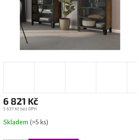
6 821 Kč
5 637 Kč bez DPH
Měrná
Skladem
(>5 ks)
cena: