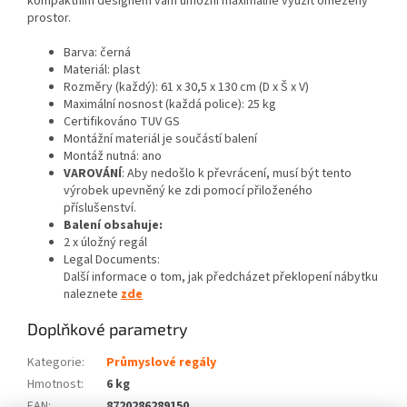
kompaktním designem vám umožní maximálně využít omezený
prostor.
Barva: černá
Materiál: plast
Rozměry (každý): 61 x 30,5 x 130 cm (D x Š x V)
Maximální nosnost (každá police): 25 kg
Certifikováno TUV GS
Montážní materiál je součástí balení
Montáž nutná: ano
VAROVÁNÍ
: Aby nedošlo k převrácení, musí být tento
výrobek upevněný ke zdi pomocí přiloženého
příslušenství.
Balení obsahuje:
2 x úložný regál
Legal Documents:
Další informace o tom, jak předcházet překlopení nábytku
naleznete
zde
Doplňkové parametry
Kategorie
:
Průmyslové regály
Hmotnost
:
6 kg
EAN
:
8720286289150