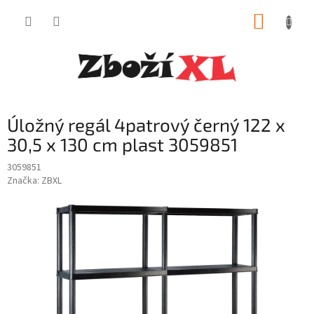
Přejít
NÁKUP
na
obsah
KOŠÍK
Úložný regál 4patrový černý 122 x
30,5 x 130 cm plast 3059851
3059851
Značka:
ZBXL