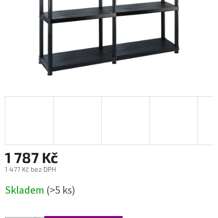
1 787 Kč
1 477 Kč bez DPH
Měrná
Skladem
(>5 ks)
cena: