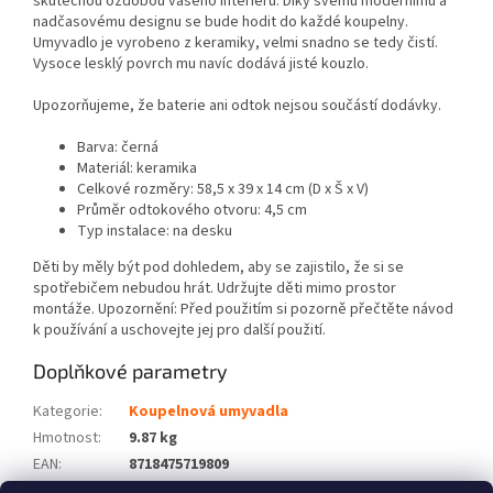
skutečnou ozdobou vašeho interiéru. Díky svému modernímu a
nadčasovému designu se bude hodit do každé koupelny.
Umyvadlo je vyrobeno z keramiky, velmi snadno se tedy čistí.
Vysoce lesklý povrch mu navíc dodává jisté kouzlo.
Upozorňujeme, že baterie ani odtok nejsou součástí dodávky.
Barva: černá
Materiál: keramika
Celkové rozměry: 58,5 x 39 x 14 cm (D x Š x V)
Průměr odtokového otvoru: 4,5 cm
Typ instalace: na desku
Děti by měly být pod dohledem, aby se zajistilo, že si se
spotřebičem nebudou hrát. Udržujte děti mimo prostor
montáže. Upozornění: Před použitím si pozorně přečtěte návod
k používání a uschovejte jej pro další použití.
Doplňkové parametry
Kategorie
:
Koupelnová umyvadla
Hmotnost
:
9.87 kg
EAN
:
8718475719809
Barva
:
Černý