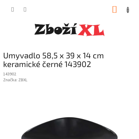
Přejít
NÁKUP
na
obsah
KOŠÍK
Umyvadlo 58,5 x 39 x 14 cm
keramické černé 143902
143902
Značka:
ZBXL