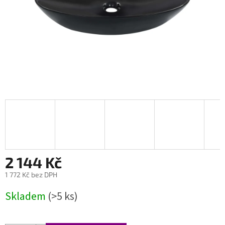
2 144 Kč
1 772 Kč bez DPH
Měrná
Skladem
(>5 ks)
cena: