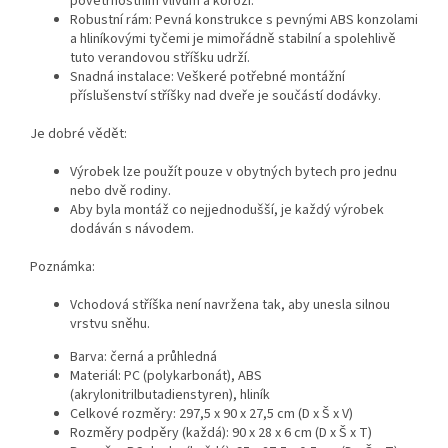
povětrnostním vlivům a korozi.
Robustní rám: Pevná konstrukce s pevnými ABS konzolami
a hliníkovými tyčemi je mimořádně stabilní a spolehlivě
tuto verandovou stříšku udrží.
Snadná instalace: Veškeré potřebné montážní
příslušenství stříšky nad dveře je součástí dodávky.
Je dobré vědět:
Výrobek lze použít pouze v obytných bytech pro jednu
nebo dvě rodiny.
Aby byla montáž co nejjednodušší, je každý výrobek
dodáván s návodem.
Poznámka:
Vchodová stříška není navržena tak, aby unesla silnou
vrstvu sněhu.
Barva: černá a průhledná
Materiál: PC (polykarbonát), ABS
(akrylonitrilbutadienstyren), hliník
Celkové rozměry: 297,5 x 90 x 27,5 cm (D x Š x V)
Rozměry podpěry (každá): 90 x 28 x 6 cm (D x Š x T)