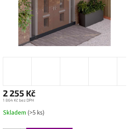
2 255 Kč
1 864 Kč bez DPH
Měrná
Skladem
(>5 ks)
cena: