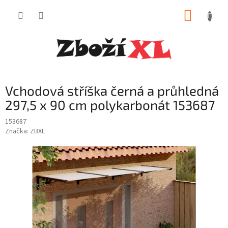
Přejít
NÁKUP
na
obsah
KOŠÍK
Vchodová stříška černá a průhledná
297,5 x 90 cm polykarbonát 153687
153687
Značka:
ZBXL