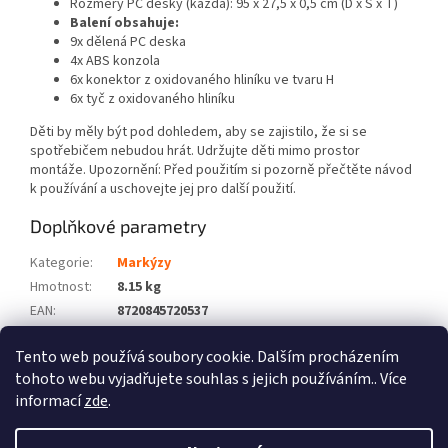
Rozměry PC desky (každá): 95 x 27,5 x 0,5 cm (D x Š x T)
Balení obsahuje:
9x dělená PC deska
4x ABS konzola
6x konektor z oxidovaného hliníku ve tvaru H
6x tyč z oxidovaného hliníku
Děti by měly být pod dohledem, aby se zajistilo, že si se
spotřebičem nebudou hrát. Udržujte děti mimo prostor
montáže. Upozornění: Před použitím si pozorně přečtěte návod
k používání a uschovejte jej pro další použití.
Doplňkové parametry
Kategorie
:
Markýzy
Hmotnost
:
8.15 kg
EAN
:
8720845720537
Barva
:
Čirá
Tento web používá soubory cookie. Dalším procházením
Počet balíků
:
1
tohoto webu vyjadřujete souhlas s jejich používáním.. Více
informací
zde
.
Z
á