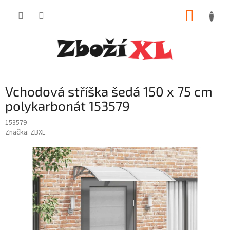
Přejít
NÁKUP
na
obsah
KOŠÍK
Vchodová stříška šedá 150 x 75 cm
polykarbonát 153579
153579
Značka:
ZBXL