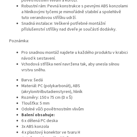
povětrnostním vlivům a korozi.
Robustní rám: Pevná konstrukce s pevnými ABS konzolami
a hliníkovými tyčemi je mimořádně stabilní a spolehlivě
tuto verandovou stříšku udrží.
Snadná instalace: Veškeré potřebné montážní
příslušenství stříšky nad dveře je součástí dodávky.
Poznámka:
Pro snadnou montáž najdete u každého produktu v krabici
návod k sestavení.
Vchodová stříška není navržena tak, aby unesla silnou
vrstvu sněhu.
Barva: šedá
Materiál: PC (polykarbonát), ABS
(akrylonitrilbutadienstyren), hliník
Rozměry: 150 x 75 cm (D x Š)
Tloušťka: 5 mm
Odolné vůči povětrnostním vlivům
Balení obsahuje:
6 x dělená PC deska
3x ABS konzola
4 x plastový konektor ve tvaru H