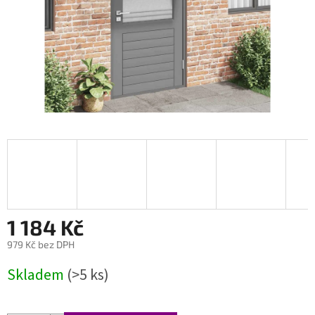
1 184 Kč
979 Kč bez DPH
Měrná
Skladem
(>5 ks)
cena: