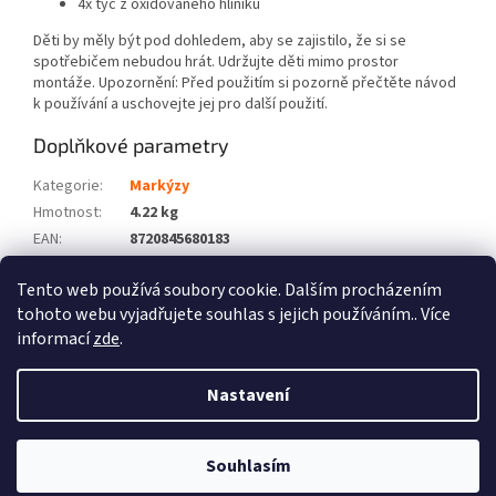
4x tyč z oxidovaného hliníku
Děti by měly být pod dohledem, aby se zajistilo, že si se
spotřebičem nebudou hrát. Udržujte děti mimo prostor
montáže. Upozornění: Před použitím si pozorně přečtěte návod
k používání a uschovejte jej pro další použití.
Doplňkové parametry
Kategorie
:
Markýzy
Hmotnost
:
4.22 kg
EAN
:
8720845680183
Barva
:
Šedá
Tento web používá soubory cookie. Dalším procházením
Počet balíků
:
1
tohoto webu vyjadřujete souhlas s jejich používáním.. Více
informací
zde
.
Z
á
Nastavení
Vytvořil Shoptet
p
a
t
Souhlasím
Copyright 2026
Zboží XL
. Všechna práva vyhrazena.
í