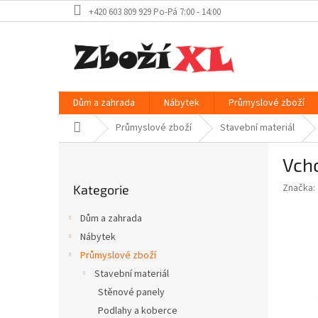
Přejít
+420 603 809 929 Po-Pá 7:00 - 14:00
na
obsah
Dům a zahrada
Nábytek
Průmyslové zboží
Domů
Průmyslové zboží
Stavební materiál
P
Vcho
o
Přeskočit
s
Značka:
Kategorie
kategorie
t
r
Dům a zahrada
a
Nábytek
n
Průmyslové zboží
n
í
Stavební materiál
p
Stěnové panely
a
Podlahy a koberce