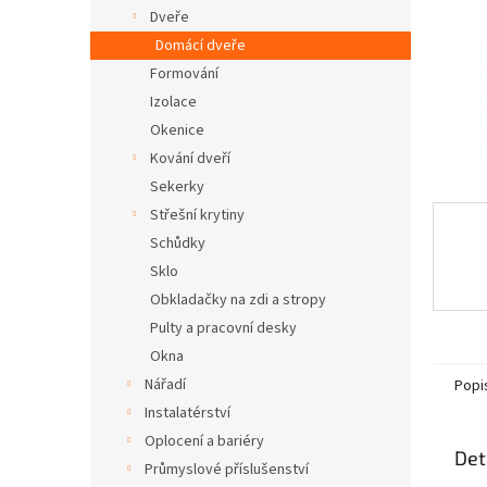
n
Dveře
e
Domácí dveře
l
Formování
Izolace
Okenice
Kování dveří
Sekerky
Střešní krytiny
Schůdky
Sklo
Obkladačky na zdi a stropy
Pulty a pracovní desky
Okna
Nářadí
Popi
Instalatérství
Oplocení a bariéry
Det
Průmyslové příslušenství