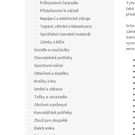
Tyto
Průmyslová čerpadla
také
Příslušenství k nářadí
předs
Napájecí a elektrické zdroje
Vcho
Topení, větrání a klimatizace
záme
Spotřební stavební materiál
Samo
Zámky a klíče
vyso
nerez
Vozidla a součástky
Chovatelské potřeby
Sportovní náčiní
Oblečení a doplňky
Hračky a hry
Umění a zábava
Tašky a zavazadla
Obchod a průmysl
Kancelářské potřeby
Zboží pro dospělé
Elektronika