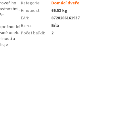
ároveň ho
Kategorie
:
Domácí dveře
lastnostmi,
Hmotnost
:
66.53 kg
ře.
EAN
:
8720286161937
Barva
:
Bílá
ezpečnostní
ané oceli.
Počet balíků
:
2
lností a
ahuje