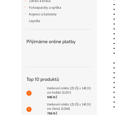
Zdraví a krása
Fotoaparáty a optika
Kojenci a batolata
Lepidla
Přijímáme online platby
Top 10 produktů
Venkovní roleta 225 (Š) x 140 (V)
cm hnědá 312973
945 Kč
Venkovní roleta 125 (Š) x 140 (V)
cm černá 312942
766 Kč