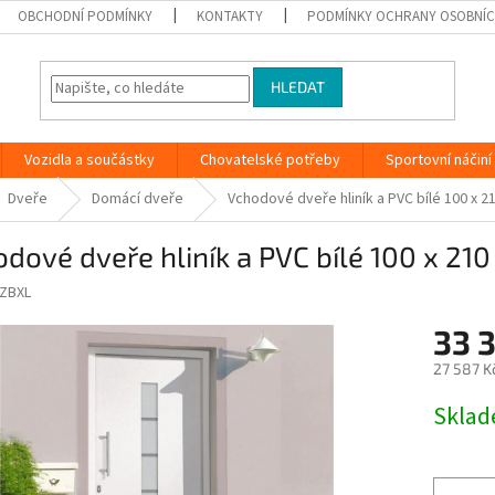
OBCHODNÍ PODMÍNKY
KONTAKTY
PODMÍNKY OCHRANY OSOBNÍC
HLEDAT
Vozidla a součástky
Chovatelské potřeby
Sportovní náčiní
Dveře
Domácí dveře
Vchodové dveře hliník a PVC bílé 100 x 
dové dveře hliník a PVC bílé 100 x 21
ZBXL
33 
27 587 K
Měrná
Skla
cena: