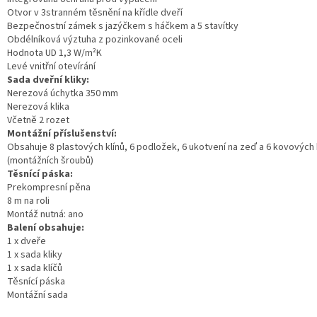
Otvor v 3stranném těsnění na křídle dveří
Bezpečnostní zámek s jazýčkem s háčkem a 5 stavítky
Obdélníková výztuha z pozinkované oceli
Hodnota UD 1,3 W/m²K
Levé vnitřní otevírání
Sada dveřní kliky:
Nerezová úchytka 350 mm
Nerezová klika
Včetně 2 rozet
Montážní příslušenství:
Obsahuje 8 plastových klínů, 6 podložek, 6 ukotvení na zeď a 6 kovovýc
(montážních šroubů)
Těsnící páska:
Prekompresní pěna
8 m na roli
Montáž nutná: ano
Balení obsahuje:
1 x dveře
1 x sada kliky
1 x sada klíčů
Těsnící páska
Montážní sada