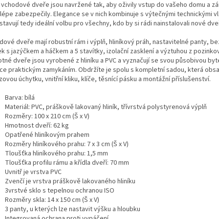
 vchodové dveře jsou navržené tak, aby oživily vstup do vašeho domu a z
 lépe zabezpečily. Elegance se v nich kombinuje s výtečnými technickými v
tavují tedy ideální volbu pro všechny, kdo by si rádi nainstalovali nové dve
dové dveře mají robustní rám i výplň, hliníkový práh, nastavitelné panty, b
k s jazýčkem a háčkem a 5 stavítky, izolační zasklení a výztuhou z pozinkov
tné dveře jsou vyrobené z hliníku a PVC a vyznačují se svou působivou byte
ce praktickým zamykáním. Obdržíte je spolu s kompletní sadou, která obs
ovou úchytku, vnitřní kliku, klíče, těsnící pásku a montážní příslušenství.
Barva: bílá
Materiál: PVC, práškově lakovaný hliník, třívrstvá polystyrenová výplň
Rozměry: 100 x 210 cm (Š x V)
Hmotnost dveří: 62 kg
Opatřené hliníkovým prahem
Rozměry hliníkového prahu: 7 x 3 cm (Š x V)
Tloušťka hliníkového prahu: 1,5 mm
Tloušťka profilu rámu a křídla dveří: 70 mm
Uvnitř je vrstva PVC
Zvenčí je vrstva práškově lakovaného hliníku
3vrstvé sklo s tepelnou ochranou ISO
Rozměry skla: 14 x 150 cm (Š x V)
3 panty, u kterých lze nastavit výšku a hloubku
Integrovaná ochrana proti vypáčení