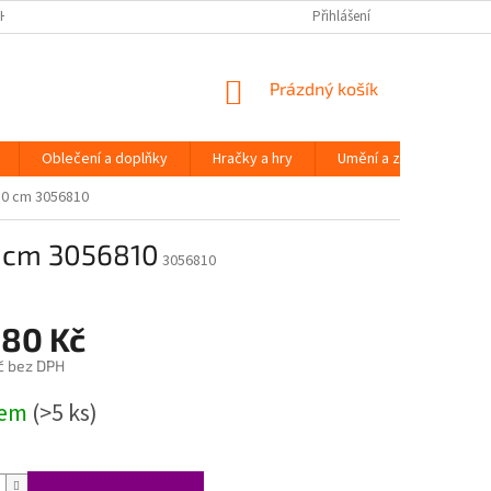
H ÚDAJŮ
Přihlášení
NÁKUPNÍ
Prázdný košík
KOŠÍK
Oblečení a doplňky
Hračky a hry
Umění a zábava
210 cm 3056810
0 cm 3056810
3056810
380 Kč
č bez DPH
dem
(>5 ks)