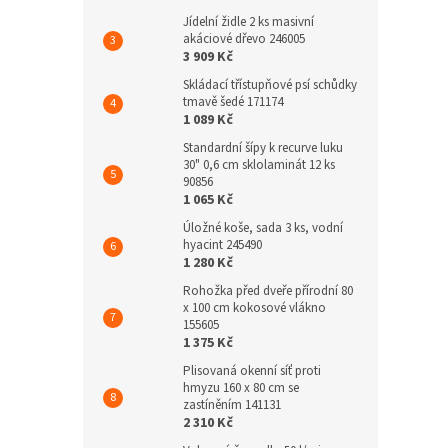
Jídelní židle 2 ks masivní
akáciové dřevo 246005
3 909 Kč
Skládací třístupňové psí schůdky
tmavě šedé 171174
1 089 Kč
Standardní šípy k recurve luku
30" 0,6 cm sklolaminát 12 ks
90856
1 065 Kč
Úložné koše, sada 3 ks, vodní
hyacint 245490
1 280 Kč
Rohožka před dveře přírodní 80
x 100 cm kokosové vlákno
155605
1 375 Kč
Plisovaná okenní síť proti
hmyzu 160 x 80 cm se
zastíněním 141131
2 310 Kč