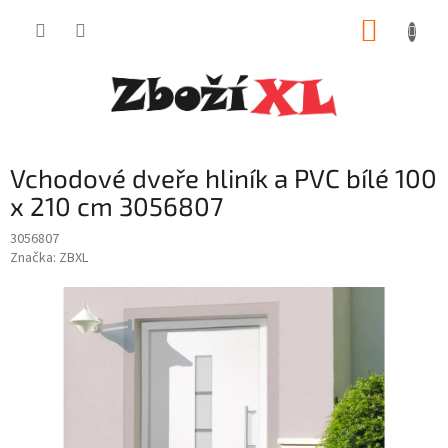
Přejít
NÁKUP
na
obsah
KOŠÍK
Vchodové dveře hliník a PVC bílé 100
x 210 cm 3056807
3056807
Značka:
ZBXL