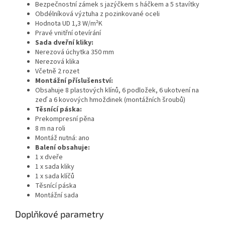
Bezpečnostní zámek s jazýčkem s háčkem a 5 stavítky
Obdélníková výztuha z pozinkované oceli
Hodnota UD 1,3 W/m²K
Pravé vnitřní otevírání
Sada dveřní kliky:
Nerezová úchytka 350 mm
Nerezová klika
Včetně 2 rozet
Montážní příslušenství:
Obsahuje 8 plastových klínů, 6 podložek, 6 ukotvení na
zeď a 6 kovových hmoždinek (montážních šroubů)
Těsnící páska:
Prekompresní pěna
8 m na roli
Montáž nutná: ano
Balení obsahuje:
1 x dveře
1 x sada kliky
1 x sada klíčů
Těsnící páska
Montážní sada
Doplňkové parametry