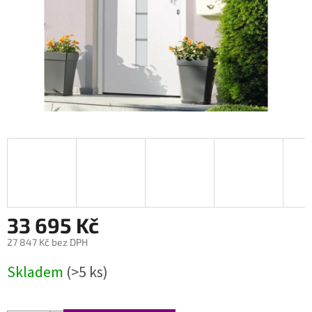
33 695 Kč
27 847 Kč bez DPH
Měrná
Skladem
(>5 ks)
cena: