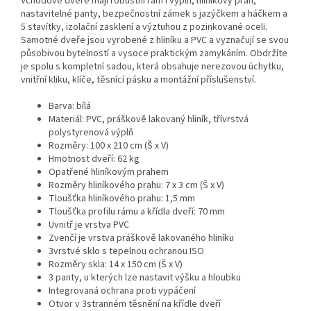
Vchodové dveře mají robustní rám i výplň, hliníkový práh,
nastavitelné panty, bezpečnostní zámek s jazýčkem a háčkem a
5 stavítky, izolační zasklení a výztuhou z pozinkované oceli.
Samotné dveře jsou vyrobené z hliníku a PVC a vyznačují se svou
působivou bytelností a vysoce praktickým zamykáním. Obdržíte
je spolu s kompletní sadou, která obsahuje nerezovou úchytku,
vnitřní kliku, klíče, těsnící pásku a montážní příslušenství.
Barva: bílá
Materiál: PVC, práškově lakovaný hliník, třívrstvá
polystyrenová výplň
Rozměry: 100 x 210 cm (Š x V)
Hmotnost dveří: 62 kg
Opatřené hliníkovým prahem
Rozměry hliníkového prahu: 7 x 3 cm (Š x V)
Tloušťka hliníkového prahu: 1,5 mm
Tloušťka profilu rámu a křídla dveří: 70 mm
Uvnitř je vrstva PVC
Zvenčí je vrstva práškově lakovaného hliníku
3vrstvé sklo s tepelnou ochranou ISO
Rozměry skla: 14 x 150 cm (Š x V)
3 panty, u kterých lze nastavit výšku a hloubku
Integrovaná ochrana proti vypáčení
Otvor v 3stranném těsnění na křídle dveří