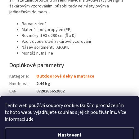
s ním zútulnit prostor u bazénu! Navíc má dvouvrstvý design s
žakárovým vzorováním, působí tedy velmi stylovým a
jedinečným dojmem.
Barva: zelená
Materiál: polypropylen (PP)
Rozměry: 190 x 290 cm (Š x D)
Vzor: dvouvrstvé žakárové vzorování
Název sortimentu: ARAKIL
Montáž nutná: ne
Doplňkové parametry
Kategorie
:
Outdoorové deky a matrace
Hmotnost
:
2.44 kg
EAN
:
8720286652862
Barva
:
Zelená
Tento web používá soubory cookie. Dalším procházením
Počet balíků
:
1
tohoto webu vyjadřujete souhlas s jejich používáním.. Více
informací
zde
.
Z
á
Nastavení
Vytvořil Shoptet
p