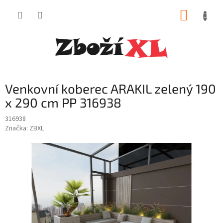
Přejít
NÁKUP
na
obsah
KOŠÍK
Venkovní koberec ARAKIL zelený 190
x 290 cm PP 316938
316938
Značka:
ZBXL