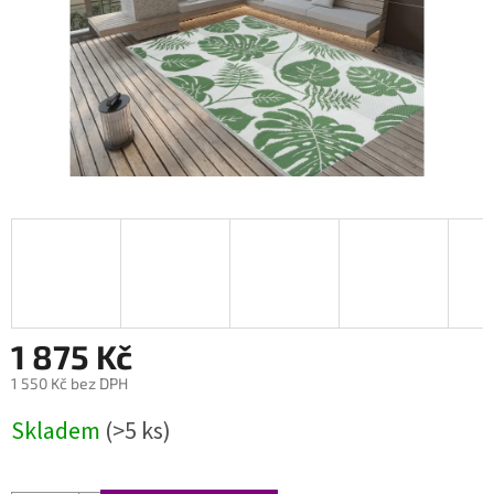
1 875 Kč
1 550 Kč bez DPH
Měrná
Skladem
(>5 ks)
cena: