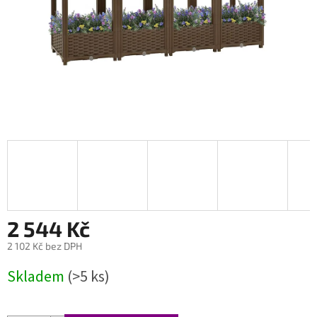
2 544 Kč
2 102 Kč bez DPH
Měrná
Skladem
(>5 ks)
cena: