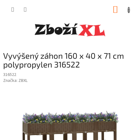
Přejít
NÁKUP
na
obsah
KOŠÍK
Vyvýšený záhon 160 x 40 x 71 cm
polypropylen 316522
316522
Značka:
ZBXL