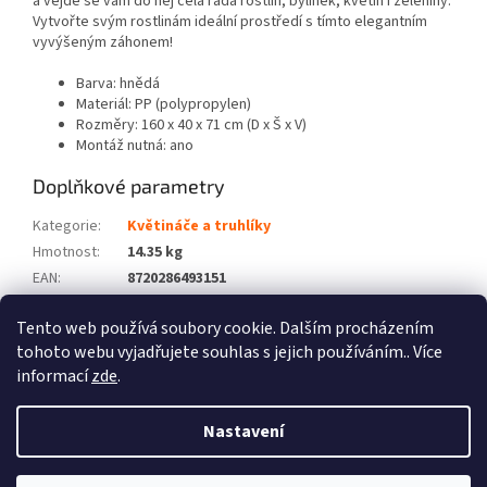
a vejde se vám do něj celá řada rostlin, bylinek, květin i zeleniny.
Vytvořte svým rostlinám ideální prostředí s tímto elegantním
vyvýšeným záhonem!
Barva: hnědá
Materiál: PP (polypropylen)
Rozměry: 160 x 40 x 71 cm (D x Š x V)
Montáž nutná: ano
Doplňkové parametry
Kategorie
:
Květináče a truhlíky
Hmotnost
:
14.35 kg
EAN
:
8720286493151
Barva
:
Hnědá
Tento web používá soubory cookie. Dalším procházením
Počet balíků
:
1
tohoto webu vyjadřujete souhlas s jejich používáním.. Více
informací
zde
.
Z
á
Nastavení
Vytvořil Shoptet
p
a