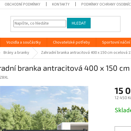
OBCHODNÍ PODMÍNKY
KONTAKTY
PODMÍNKY OCHRANY OSOBNÍC
HLEDAT
Vozidla a součástky
Chovatelské potřeby
Sportovní náčiní
Brány a branky
Zahradní branka antracitová 400 x 150 cm ocelová 
adní branka antracitová 400 x 150 cm
ZBXL
15 
12 450 K
Měrná
Skla
cena: