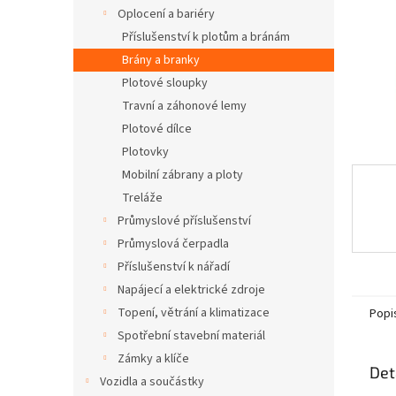
n
Oplocení a bariéry
e
Příslušenství k plotům a bránám
l
Brány a branky
Plotové sloupky
Travní a záhonové lemy
Plotové dílce
Plotovky
Mobilní zábrany a ploty
Treláže
Průmyslové příslušenství
Průmyslová čerpadla
Příslušenství k nářadí
Napájecí a elektrické zdroje
Topení, větrání a klimatizace
Popi
Spotřební stavební materiál
Zámky a klíče
Det
Vozidla a součástky