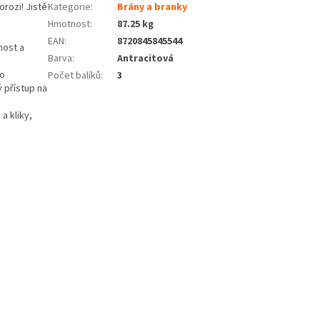
orozi! Jistě
Kategorie
:
Brány a branky
Hmotnost
:
87.25 kg
EAN
:
8720845845544
nost a
Barva
:
Antracitová
ho
Počet balíků
:
3
 přístup na
a kliky,