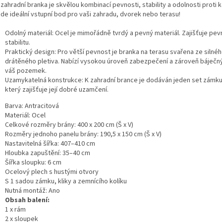
zahradní branka je skvělou kombinací pevnosti, stability a odolnosti proti k
ude ideální vstupní bod pro vaši zahradu, dvorek nebo terasu!
Odolný materiál: Ocel je mimořádně tvrdý a pevný materiál. Zajišťuje pev
stabilitu.
Praktický design: Pro větší pevnost je branka na terasu svařena ze silné
drátěného pletiva. Nabízí vysokou úroveň zabezpečení a zároveň báječný
váš pozemek.
Uzamykatelná konstrukce: K zahradní brance je dodáván jeden set zámku 
který zajišťuje její dobré uzamčení.
Barva: Antracitová
Materiál: Ocel
Celkové rozměry brány: 400 x 200 cm (Š x V)
Rozměry jednoho panelu brány: 190,5 x 150 cm (Š x V)
Nastavitelná šířka: 407–410 cm
Hloubka zapuštění: 35–40 cm
Šířka sloupku: 6 cm
Ocelový plech s hustými otvory
S 1 sadou zámku, kliky a zemnícího kolíku
Nutná montáž: Ano
Obsah balení:
1 x rám
2 x sloupek