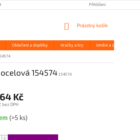
H ÚDAJŮ
Přihlášení
NÁKUPNÍ
Prázdný košík
KOŠÍK
Oblečení a doplňky
Hračky a hry
Umění a zábava
154574
 ocelová 154574
154574
064 Kč
č bez DPH
dem
(>5 ks)