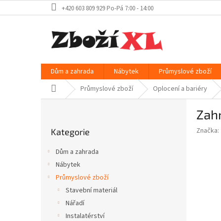
Přejít
+420 603 809 929 Po-Pá 7:00 - 14:00
na
obsah
Dům a zahrada
Nábytek
Průmyslové zboží
Domů
Průmyslové zboží
Oplocení a bariéry
P
Zahr
o
Přeskočit
s
Značka:
Kategorie
kategorie
t
r
Dům a zahrada
a
Nábytek
n
Průmyslové zboží
n
í
Stavební materiál
p
Nářadí
a
Instalatérství