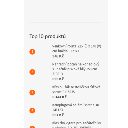
Top 10 produktů
Venkovní roleta 225 (Š) x 140 (V)
cm hnědá 312973
945 Kč
Náhradní potah na konzolový
slunečník pískově bílý 350 cm
313813
895 Kč
Křeslo ušák se stoličkou růžové
samet 3115935
6 343 Kč
Kempingová solární sprcha 40 l
141123
553 Kč
Klasická kytara pro začátečníky