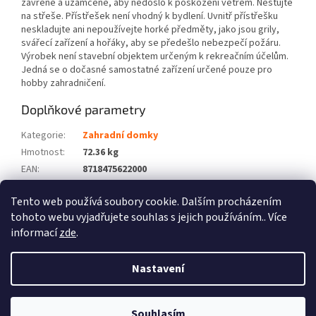
zavřené a uzamčené, aby nedošlo k poškození větrem. Nestůjte
na střeše. Přístřešek není vhodný k bydlení. Uvnitř přístřešku
neskladujte ani nepoužívejte horké předměty, jako jsou grily,
svářecí zařízení a hořáky, aby se předešlo nebezpečí požáru.
Výrobek není stavební objektem určeným k rekreačním účelům.
Jedná se o dočasné samostatné zařízení určené pouze pro
hobby zahradničení.
Doplňkové parametry
Kategorie
:
Zahradní domky
Hmotnost
:
72.36 kg
EAN
:
8718475622000
Barva
:
Šedá
Tento web používá soubory cookie. Dalším procházením
Počet balíků
:
3
tohoto webu vyjadřujete souhlas s jejich používáním.. Více
informací
zde
.
Z
á
Nastavení
Vytvořil Shoptet
p
a
t
Souhlasím
Copyright 2026
Zboží XL
. Všechna práva vyhrazena.