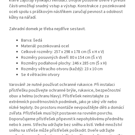
které zajišťují vynikající ventilaci. Dvojité posuvné dveře v přední
části umožňují snadný vstup a výstup. Konstrukce z pozinkované
oceli spolu s práškovým nástřikem zaručují pevnost a odolnost
kůlny na nářadí.
Zahradní domek je třeba nejdříve sestavit.
Barva: šedá
Materiál: pozinkovaná ocel
Celkové rozměry: 257 x 298 x 178 cm (Š x H x V)
Rozměry posuvných dveří: 80 x 154 cm (Š x V)
Rozměry podlahové plochy: 246 x 285 cm (Š x H)
Rozměry větracího otvoru (každý): 23 x 10 cm
Se 4 větracími otvory
Varování! Je nutné používat ochranné rukavice. Při instalaci
přístřešku používejte ochranné brýle, rukavice, bezpečnostní
obuv a helmu (ochranu hlavy). Přístřešek neinstalujte za
extrémních povětrnostních podmínek, jako je silný vítr nebo
nízké teploty. Do prostoru montáže nevpouštějte děti a domácí
zvířata. Přístřešek musí být postaven na rovném povrchu.
Doporučujeme přístřešek připevnit k nepohyblivému předmětu
nebo k zemi. Střechu udržujte bez sněhu a listí. Velké množství
sněhu na střeše může přístřešek poškodit. Dveře udržujte