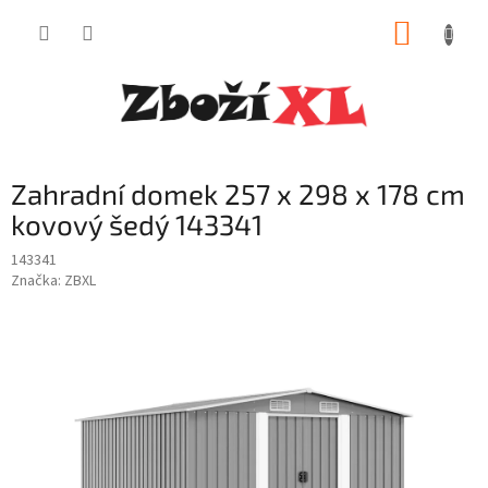
Přejít
NÁKUP
na
obsah
KOŠÍK
Zahradní domek 257 x 298 x 178 cm
kovový šedý 143341
143341
Značka:
ZBXL