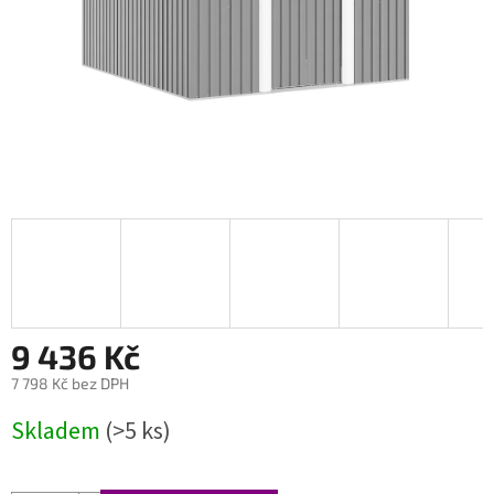
9 436 Kč
7 798 Kč bez DPH
Měrná
Skladem
(>5 ks)
cena: