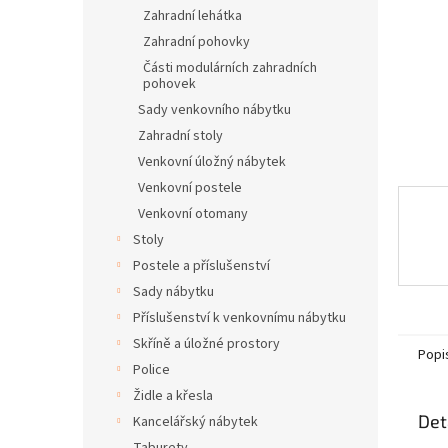
n
Zahradní lehátka
e
Zahradní pohovky
l
Části modulárních zahradních
pohovek
Sady venkovního nábytku
Zahradní stoly
Venkovní úložný nábytek
Venkovní postele
Venkovní otomany
Stoly
Postele a příslušenství
Sady nábytku
Příslušenství k venkovnímu nábytku
Skříně a úložné prostory
Popi
Police
Židle a křesla
Det
Kancelářský nábytek