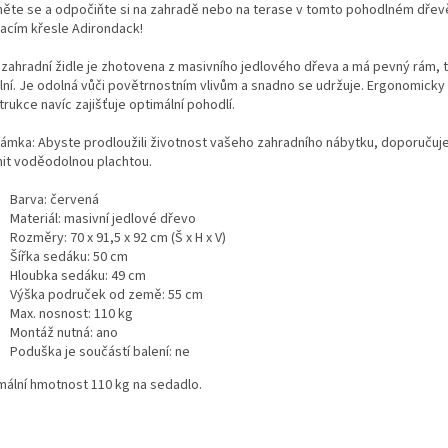
něte se a odpočiňte si na zahradě nebo na terase v tomto pohodlném dře
acím křesle Adirondack!
 zahradní židle je zhotovena z masivního jedlového dřeva a má pevný rám, 
ilní. Je odolná vůči povětrnostním vlivům a snadno se udržuje. Ergonomicky
rukce navíc zajišťuje optimální pohodlí.
ámka: Abyste prodloužili životnost vašeho zahradního nábytku, doporučuj
nit voděodolnou plachtou.
Barva: červená
Materiál: masivní jedlové dřevo
Rozměry: 70 x 91,5 x 92 cm (Š x H x V)
Šířka sedáku: 50 cm
Hloubka sedáku: 49 cm
Výška područek od země: 55 cm
Max. nosnost: 110 kg
Montáž nutná: ano
Poduška je součástí balení: ne
mální hmotnost 110 kg na sedadlo.