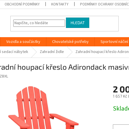
OBCHODNÍ PODMÍNKY
KONTAKTY
PODMÍNKY OCHRANY OSOBNÍC
HLEDAT
Vozidla a součástky
Chovatelské potřeby
Sportovní náčiní
í sedací nábytek
Zahradní židle
Zahradní houpací křeslo Adiro
adní houpací křeslo Adirondack masiv
ZBXL
2 0
1 657 Kč
Měrná
Skla
cena: