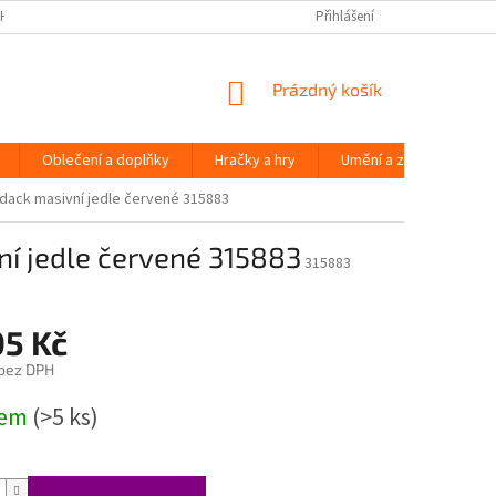
H ÚDAJŮ
Přihlášení
NÁKUPNÍ
Prázdný košík
KOŠÍK
Oblečení a doplňky
Hračky a hry
Umění a zábava
ndack masivní jedle červené 315883
ní jedle červené 315883
315883
05 Kč
 bez DPH
dem
(>5 ks)