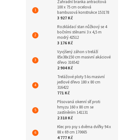
Zahradní branka antracitová
100 x 75 cm ocelová
bambusová konstrukce 153178
3 927 Kč
Rozkládací stan nůžkový se 4
bočními stěnami 3 x 4,5 m
modrý 42512
3 176 Kč
Vyvýšený záhon s treláží
85x38x150 cm masivní akáciové
dřevo 316542
2 904 Kč
Trelážové ploty 5 ks masivní
jedlové dřevo 180 x 80 cm
316422
771 Kč
Plisovaná okenní síť proti
hmyzu 160 x 80 cm se
zastíněním 141131
2 310 Kč
Klec pro psy s dvěma dvířky 94 x
88 x 69 cm 170665
4 777 Kč