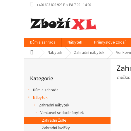
Přejít
+420 603 809 929 Po-Pá 7:00 - 14:00
na
obsah
Dům a zahrada
Nábytek
Průmyslové zboží
Domů
Nábytek
Zahradní nábytek
Venkovn
P
Zahr
o
Přeskočit
s
Značka:
Kategorie
kategorie
t
r
Dům a zahrada
a
Nábytek
n
Zahradní nábytek
n
í
Venkovní sedací nábytek
p
Zahradní židle
a
Zahradní lavičky