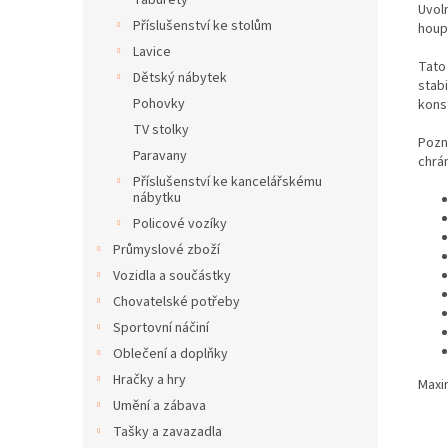
Taburety
Uvol
Příslušenství ke stolům
houp
Lavice
Tato
Dětský nábytek
stab
Pohovky
konst
TV stolky
Pozn
Paravany
chrá
Příslušenství ke kancelářskému
nábytku
Policové vozíky
Průmyslové zboží
Vozidla a součástky
Chovatelské potřeby
Sportovní náčiní
Oblečení a doplňky
Hračky a hry
Maxi
Umění a zábava
Tašky a zavazadla