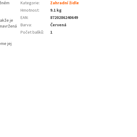
věném
Kategorie
:
Zahradní židle
Hmotnost
:
9.1 kg
EAN
:
8720286240649
takže je
Barva
:
Červená
 navržená
Počet balíků
:
1
eme jej