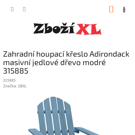
Přejít
NÁKUP
na
obsah
KOŠÍK
Zahradní houpací křeslo Adirondack
masivní jedlové dřevo modré
315885
315885
Značka:
ZBXL