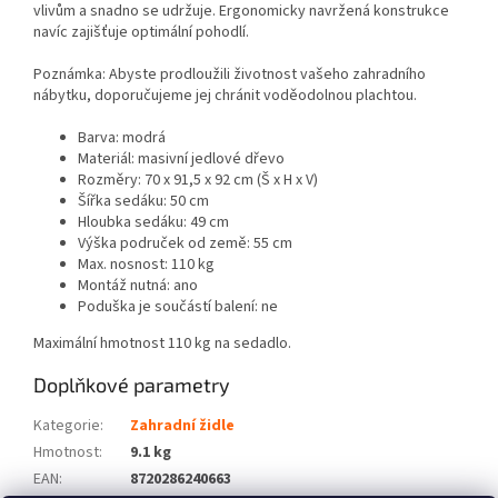
vlivům a snadno se udržuje. Ergonomicky navržená konstrukce
navíc zajišťuje optimální pohodlí.
Poznámka: Abyste prodloužili životnost vašeho zahradního
nábytku, doporučujeme jej chránit voděodolnou plachtou.
Barva: modrá
Materiál: masivní jedlové dřevo
Rozměry: 70 x 91,5 x 92 cm (Š x H x V)
Šířka sedáku: 50 cm
Hloubka sedáku: 49 cm
Výška područek od země: 55 cm
Max. nosnost: 110 kg
Montáž nutná: ano
Poduška je součástí balení: ne
Maximální hmotnost 110 kg na sedadlo.
Doplňkové parametry
Kategorie
:
Zahradní židle
Hmotnost
:
9.1 kg
EAN
:
8720286240663