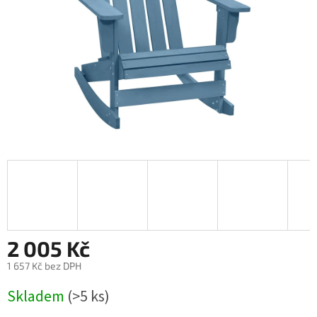
2 005 Kč
1 657 Kč bez DPH
Měrná
Skladem
(>5 ks)
cena: