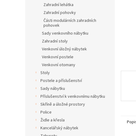
n
Zahradní lehátka
e
Zahradní pohovky
l
Části modulárních zahradních
pohovek
Sady venkovního nábytku
Zahradní stoly
Venkovní úložný nábytek
Venkovní postele
Venkovní otomany
Stoly
Postele a příslušenství
Sady nábytku
Příslušenství k venkovnímu nábytku
Skříně a úložné prostory
Police
Židle a křesla
Popi
Kancelářský nábytek