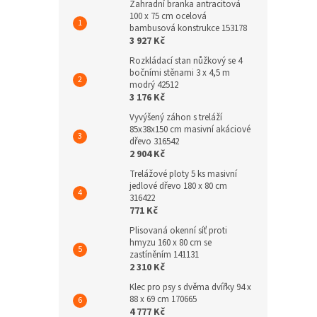
Zahradní branka antracitová
100 x 75 cm ocelová
bambusová konstrukce 153178
3 927 Kč
Rozkládací stan nůžkový se 4
bočními stěnami 3 x 4,5 m
modrý 42512
3 176 Kč
Vyvýšený záhon s treláží
85x38x150 cm masivní akáciové
dřevo 316542
2 904 Kč
Trelážové ploty 5 ks masivní
jedlové dřevo 180 x 80 cm
316422
771 Kč
Plisovaná okenní síť proti
hmyzu 160 x 80 cm se
zastíněním 141131
2 310 Kč
Klec pro psy s dvěma dvířky 94 x
88 x 69 cm 170665
4 777 Kč