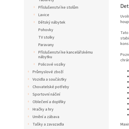
Taburety
Det
Příslušenství ke stolům
Lavice
Uvol
houp
Dětský nábytek
Pohovky
Tato
TV stolky
stab
konst
Paravany
Příslušenství ke kancelářskému
Pozn
nábytku
chrá
Policové vozíky
Průmyslové zboží
Vozidla a součástky
Chovatelské potřeby
Sportovní náčiní
Oblečení a doplňky
Hračky a hry
Umění a zábava
Maxi
Tašky a zavazadla