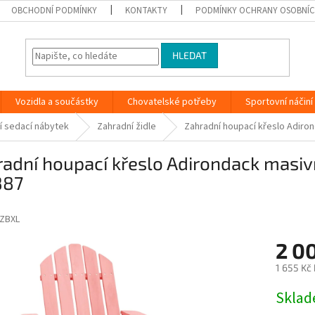
OBCHODNÍ PODMÍNKY
KONTAKTY
PODMÍNKY OCHRANY OSOBNÍC
HLEDAT
Vozidla a součástky
Chovatelské potřeby
Sportovní náčiní
í sedací nábytek
Zahradní židle
Zahradní houpací křeslo Adiro
adní houpací křeslo Adirondack masiv
887
ZBXL
2 0
1 655 Kč
Měrná
Skla
cena: