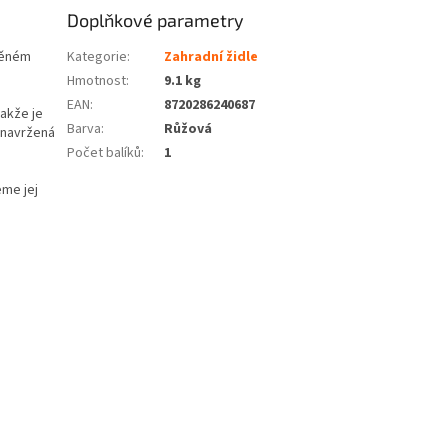
Doplňkové parametry
věném
Kategorie
:
Zahradní židle
Hmotnost
:
9.1 kg
EAN
:
8720286240687
takže je
Barva
:
Růžová
 navržená
Počet balíků
:
1
eme jej