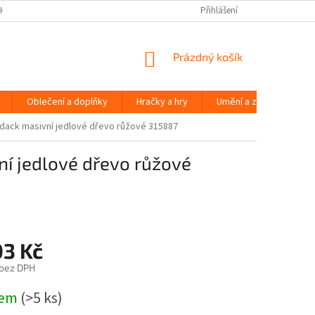
H ÚDAJŮ
Přihlášení
NÁKUPNÍ
Prázdný košík
KOŠÍK
Oblečení a doplňky
Hračky a hry
Umění a zábava
ndack masivní jedlové dřevo růžové 315887
ní jedlové dřevo růžové
03 Kč
 bez DPH
dem
(>5 ks)