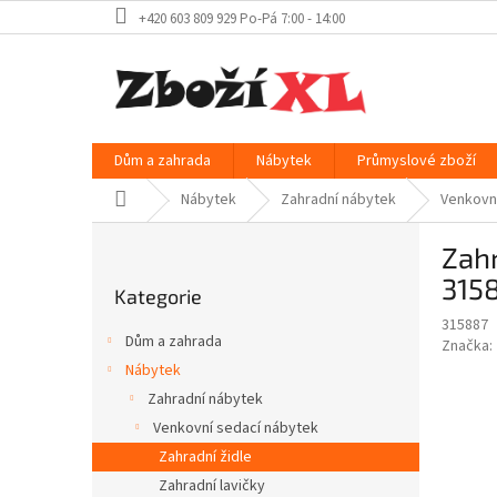
Přejít
+420 603 809 929 Po-Pá 7:00 - 14:00
na
obsah
Dům a zahrada
Nábytek
Průmyslové zboží
Domů
Nábytek
Zahradní nábytek
Venkovn
P
Zahr
o
Přeskočit
s
315
Kategorie
kategorie
t
315887
r
Dům a zahrada
Značka:
a
Nábytek
n
Zahradní nábytek
n
í
Venkovní sedací nábytek
p
Zahradní židle
a
Zahradní lavičky