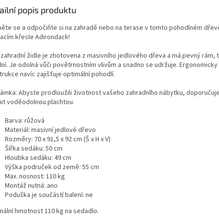
ailní popis produktu
něte se a odpočiňte si na zahradě nebo na terase v tomto pohodlném dře
acím křesle Adirondack!
 zahradní židle je zhotovena z masivního jedlového dřeva a má pevný rám, 
ilní. Je odolná vůči povětrnostním vlivům a snadno se udržuje. Ergonomicky
rukce navíc zajišťuje optimální pohodlí.
ámka: Abyste prodloužili životnost vašeho zahradního nábytku, doporučuj
nit voděodolnou plachtou.
Barva: růžová
Materiál: masivní jedlové dřevo
Rozměry: 70 x 91,5 x 92 cm (Š x H x V)
Šířka sedáku: 50 cm
Hloubka sedáku: 49 cm
Výška područek od země: 55 cm
Max. nosnost: 110 kg
Montáž nutná: ano
Poduška je součástí balení: ne
mální hmotnost 110 kg na sedadlo.