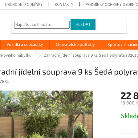
OBCHODNÍ PODMÍNKY
KONTAKTY
PODMÍNKY OCHRANY OSOBNÍC
HLEDAT
Vozidla a součástky
Chovatelské potřeby
Sportovní náčiní
nkovního nábytku
Zahradní jídelní souprava 9 ks Šedá polyratan 3261
adní jídelní souprava 9 ks Šedá polyr
ZBXL
22 
18 888 K
Měrná
Skla
cena: