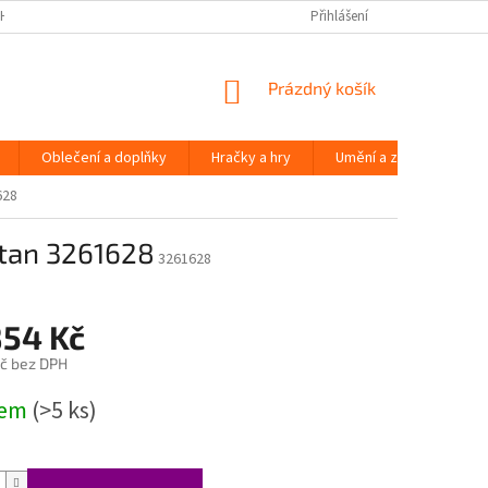
H ÚDAJŮ
Přihlášení
NÁKUPNÍ
Prázdný košík
KOŠÍK
Oblečení a doplňky
Hračky a hry
Umění a zábava
628
atan 3261628
3261628
854 Kč
č bez DPH
dem
(>5 ks)