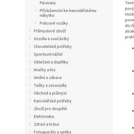
Tento
Paravany
povýš
Příslušenství ke kancelářskému
mode
nábytku
posez
Policové vozíky
do r
Průmyslové zboží
atrak
prakt
Vozidla a součástky
Chovatelské potřeby
Sportovní náčiní
Oblečení a doplňky
Hračky a hry
Umění a zábava
Tašky a zavazadla
Obchod a průmysl
Kancelářské potřeby
Zboží pro dospělé
Elektronika
Zdraví a krása
Fotoaparáty a optika