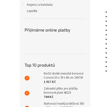
Kojenci a batolata
Lepidla
Přijímáme online platby
Top 10 produktů
Noční stolek mexická borovice
Corona 53 x 39 x 66 cm 243730
1 917 Kč
Zahradní pítko pro ptáčky
bronzové plast 48223
744 Kč
Stahovací markýza Béžová 350