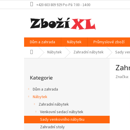
Přejít
+420 603 809 929 Po-Pá 7:00 - 14:00
na
obsah
Dům a zahrada
Nábytek
Průmyslové zboží
Domů
Nábytek
Zahradní nábytek
Sady ve
P
Zahr
o
Přeskočit
s
Značka:
Kategorie
kategorie
t
r
Dům a zahrada
a
Nábytek
n
Zahradní nábytek
n
í
Venkovní sedací nábytek
p
Sady venkovního nábytku
a
Zahradní stoly