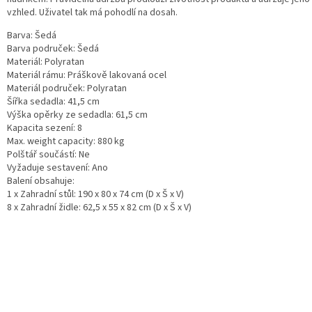
vzhled. Uživatel tak má pohodlí na dosah.
Barva: Šedá
Barva područek: Šedá
Materiál: Polyratan
Materiál rámu: Práškově lakovaná ocel
Materiál područek: Polyratan
Šířka sedadla: 41,5 cm
Výška opěrky ze sedadla: 61,5 cm
Kapacita sezení: 8
Max. weight capacity: 880 kg
Polštář součástí: Ne
Vyžaduje sestavení: Ano
Balení obsahuje:
1 x Zahradní stůl: 190 x 80 x 74 cm (D x Š x V)
8 x Zahradní židle: 62,5 x 55 x 82 cm (D x Š x V)