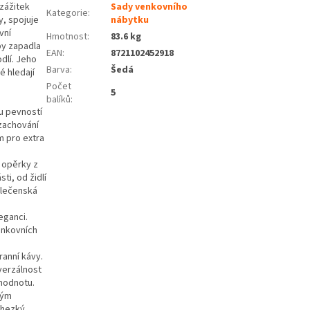
 zážitek
Sady venkovního
Kategorie
:
y, spojuje
nábytku
vní
Hmotnost
:
83.6 kg
by zapadla
EAN
:
8721102452918
dlí. Jeho
Barva
:
Šedá
é hledají
Počet
5
balíků
:
ou pevností
zachování
m pro extra
 opěrky z
ti, od židlí
olečenská
leganci.
enkovních
ranní kávy.
verzálnost
 hodnotu.
kým
 hezký