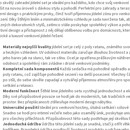
 skvělý zahradní jídelní set je ideální pro každého, kdo chce svůj venkovní
it na novou úroveň s dávkou stylu a pohodlí. Perfektní pro zahrady a teras
rní design s praktickými prvky, čímž tvoří příjemnou jídelní zónu pro venko
ení. Díky štíhlým liniím a minimalistickému vzhledu je sada navržena tak, a
ůzných dekorativních stylů, zatímco stále poskytuje spolehlivý výkon a poho
tivní design a přístupnost z něj dělají oblíbenou volbu pro domácnosti, kter
ické a luxusní venkovní jídelní řešení.
Materiály nejvyšší kvality
jídelní set je celý z poly ratanu, známého sv
a hezkým vzhledem. UV odolnost materiálu zaručuje dlouhou životnost a 
jeho barev jak na slunci, tak ve stínu. Ocel je opatřena práškovým nátěre
odolnost a spolehlivý rám zvládne i drsné venkovní podmínky.
Kompletní sada komponentů
Každá sedačka má pohodlné opěradlo a
poly ratanu, což zajišťuje pohodlné sezení i na delší posezení. Všechny čás
po stůl, do sebe skvěle zapadají a vytvářejí příjemnou atmosféru pro sp
setkání a relaxaci.
Moderní funkčnost
Štíhlé linie jídelního setu vystihují jednoduchost a e
Díky své přizpůsobivé povaze se hodí jak do moderních, tak tradičních v
prostor. Bez přeplácanosti ztělesňuje moderní design nábytku.
Universální použití
Ideální pro venkovní hostiny, útulná setkání i sólové 
Snadno se hodí pro intimní večeře nebo jako osamělý únik, poskytuje uni
pro všechny příležitosti. Přizpůsobivost této sady podtrhuje její skvělou
Jednoduchá údržba
Údržba této jídelní sady je snadná, stačí ji otřít vlh
hadříkem. Pravidelná údržba prodlouží životnost produktu a udržuje jeho