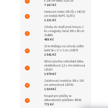
x 200 cm textil 3329720
7 167 Kč
Venkovní roleta 205 (Š) x 140 (V)
cm hnědá HDPE 312972
1 131 Kč
Závěsy do dveří proti hmyzu 2
ks s magnety černé 200 x 80 cm
314685
455 Kč
15 ks Nášlapy na schody světle
šedé 56 x 17 x 3 cm 133879
1 541 Kč
Stínící plachta oxfordská látka
obdélníková 2,5 x 4 m krémová
135207
1 078 Kč
Zatahovací markýza 300 x 150
cm antracitová 143761
1 534 Kč
Koupel pro ptáčky se
dekorativním ptáčkem 40541
771 Kč