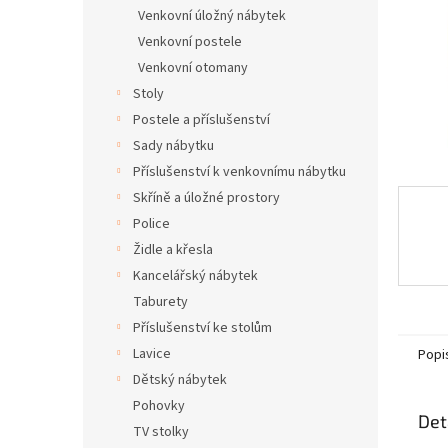
n
Venkovní úložný nábytek
e
Venkovní postele
l
Venkovní otomany
Stoly
Postele a příslušenství
Sady nábytku
Příslušenství k venkovnímu nábytku
Skříně a úložné prostory
Police
Židle a křesla
Kancelářský nábytek
Taburety
Příslušenství ke stolům
Lavice
Popi
Dětský nábytek
Pohovky
Det
TV stolky