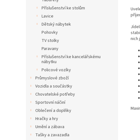
Taburety
Příslušenství ke stolům
Uvele
příj
Lavice
Dětský nábytek
Jíde
Pohovky
stab
nich 
TV stolky
Paravany
Příslušenství ke kancelářskému
nábytku
Policové vozíky
Průmyslové zboží
Vozidla a součástky
Chovatelské potřeby
Sportovní náčiní
Maxi
Oblečení a doplňky
Hračky a hry
Umění a zábava
Tašky a zavazadla