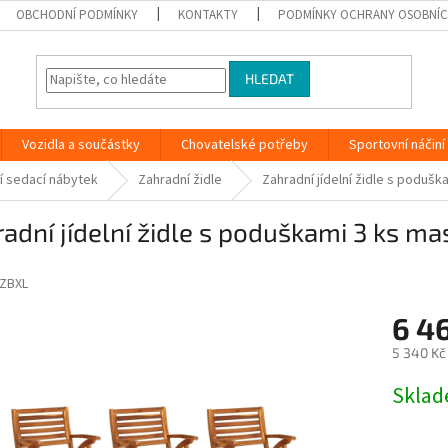
OBCHODNÍ PODMÍNKY
KONTAKTY
PODMÍNKY OCHRANY OSOBNÍC
HLEDAT
Vozidla a součástky
Chovatelské potřeby
Sportovní náčiní
í sedací nábytek
Zahradní židle
Zahradní jídelní židle s poduš
adní jídelní židle s poduškami 3 ks m
ZBXL
6 46
5 340 Kč
Měrná
Skla
cena: