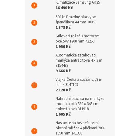
Klimatizace Samsung AR35
16 490 Kč
500 ks Prázdné placky se
špendlíkem 44 mm 30059
1 378 Kč
Grilovací rožeň s motorem
ocelový 1200 mm 42250
1 956 Kč
Automatická zatahovací
markýza antracitová 4 x 3 m
3154488
9 666 Kč
Vlajka Česka a stožár 6,08 m
hliník 3147109
2 128 Kč
Náhradní plachta na markýzu
modrá a bílá 380 x 345 cm
polyesterová 311918
1 605 Kč
Nastavitelná bezpečnostní
okenní mříž se 4 příčkami 700–
1050 mm 141386