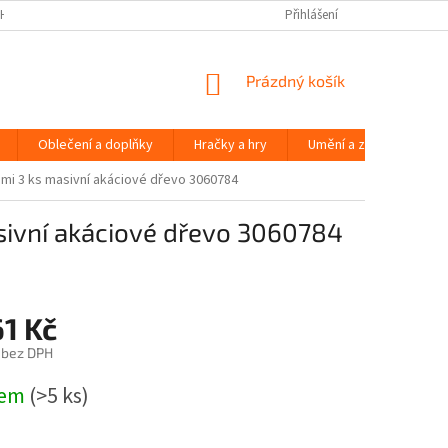
H ÚDAJŮ
Přihlášení
NÁKUPNÍ
Prázdný košík
KOŠÍK
Oblečení a doplňky
Hračky a hry
Umění a zábava
kami 3 ks masivní akáciové dřevo 3060784
asivní akáciové dřevo 3060784
1 Kč
 bez DPH
dem
(>5 ks)