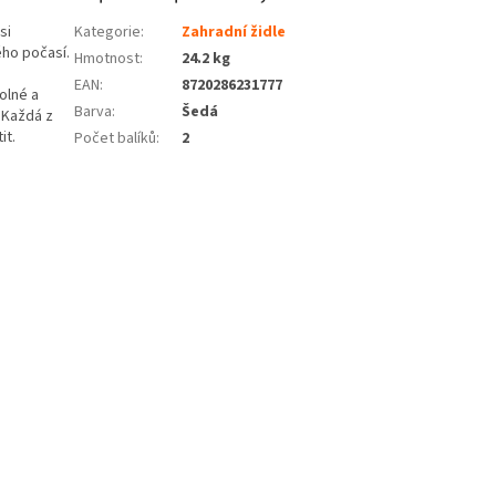
si
Kategorie
:
Zahradní židle
ého počasí.
Hmotnost
:
24.2 kg
EAN
:
8720286231777
olné a
Barva
:
Šedá
 Každá z
it.
Počet balíků
:
2