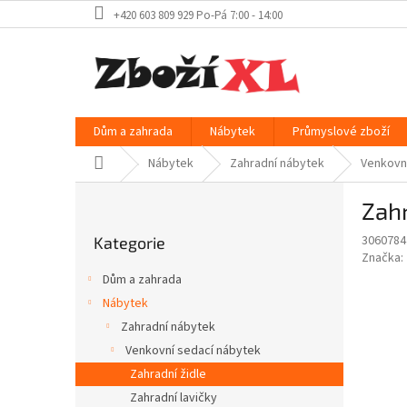
Přejít
+420 603 809 929 Po-Pá 7:00 - 14:00
na
obsah
Dům a zahrada
Nábytek
Průmyslové zboží
Domů
Nábytek
Zahradní nábytek
Venkovn
P
Zahr
o
Přeskočit
s
3060784
Kategorie
kategorie
t
Značka:
r
Dům a zahrada
a
Nábytek
n
Zahradní nábytek
n
í
Venkovní sedací nábytek
p
Zahradní židle
a
Zahradní lavičky