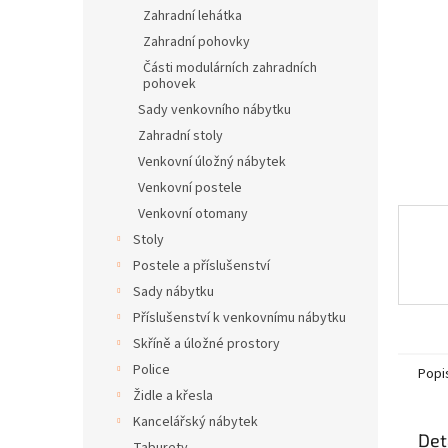
n
Zahradní lehátka
e
Zahradní pohovky
l
Části modulárních zahradních
pohovek
Sady venkovního nábytku
Zahradní stoly
Venkovní úložný nábytek
Venkovní postele
Venkovní otomany
Stoly
Postele a příslušenství
Sady nábytku
Příslušenství k venkovnímu nábytku
Skříně a úložné prostory
Police
Popi
Židle a křesla
Kancelářský nábytek
Det