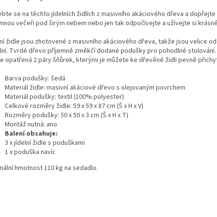
bte se na těchto jídelních židlích z masivního akáciového dřeva a dopřejte 
emnou večeři pod širým nebem nebo jen tak odpočívejte a užívejte si krásn
lní židle jsou zhotovené z masivního akáciového dřeva, takže jsou velice od
ilní. Tvrdé dřevo příjemně změkčí dodané podušky pro pohodlné stolování.
je opatřená 2 páry šňůrek, kterými je můžete ke dřevěné židli pevně přichyt
Barva podušky: šedá
Materiál židle: masivní akáciové dřevo s olejovaným povrchem
Materiál podušky: textil (100% polyester)
Celkové rozměry židle: 59 x 59 x 87 cm (Š x H x V)
Rozměry podušky: 50 x 50 x 3 cm (Š x H x T)
Montáž nutná: ano
Balení obsahuje:
3 x jídelní židle s poduškami
1 x poduška navíc
mální hmotnost 110 kg na sedadlo.