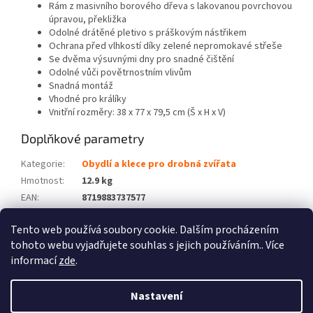
Rám z masivního borového dřeva s lakovanou povrchovou
úpravou, překližka
Odolné drátěné pletivo s práškovým nástřikem
Ochrana před vlhkostí díky zelené nepromokavé střeše
Se dvěma výsuvnými dny pro snadné čištění
Odolné vůči povětrnostním vlivům
Snadná montáž
Vhodné pro králíky
Vnitřní rozměry: 38 x 77 x 79,5 cm (Š x H x V)
Doplňkové parametry
Kategorie
:
Obydlí a klece pro drobná zvířata
Hmotnost
:
12.9 kg
EAN
:
8719883737577
Barva
:
Šedá
Tento web používá soubory cookie. Dalším procházením
Počet balíků
:
1
tohoto webu vyjadřujete souhlas s jejich používáním.. Více
informací
zde
.
Z
á
Nastavení
Vytvořil Shoptet
p