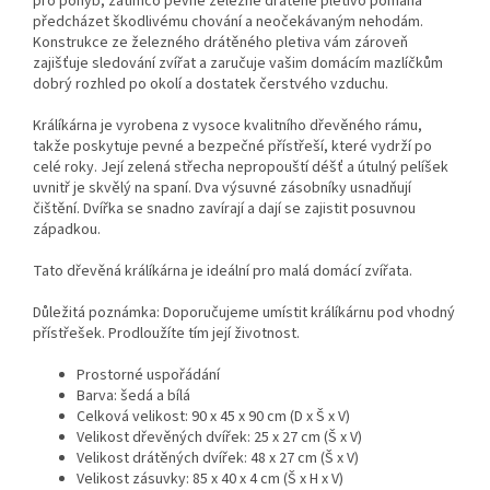
pro pohyb, zatímco pevné železné drátěné pletivo pomáhá
předcházet škodlivému chování a neočekávaným nehodám.
Konstrukce ze železného drátěného pletiva vám zároveň
zajišťuje sledování zvířat a zaručuje vašim domácím mazlíčkům
dobrý rozhled po okolí a dostatek čerstvého vzduchu.
Králíkárna je vyrobena z vysoce kvalitního dřevěného rámu,
takže poskytuje pevné a bezpečné přístřeší, které vydrží po
celé roky. Její zelená střecha nepropouští déšť a útulný pelíšek
uvnitř je skvělý na spaní. Dva výsuvné zásobníky usnadňují
čištění. Dvířka se snadno zavírají a dají se zajistit posuvnou
západkou.
Tato dřevěná králíkárna je ideální pro malá domácí zvířata.
Důležitá poznámka: Doporučujeme umístit králíkárnu pod vhodný
přístřešek. Prodloužíte tím její životnost.
Prostorné uspořádání
Barva: šedá a bílá
Celková velikost: 90 x 45 x 90 cm (D x Š x V)
Velikost dřevěných dvířek: 25 x 27 cm (Š x V)
Velikost drátěných dvířek: 48 x 27 cm (Š x V)
Velikost zásuvky: 85 x 40 x 4 cm (Š x H x V)