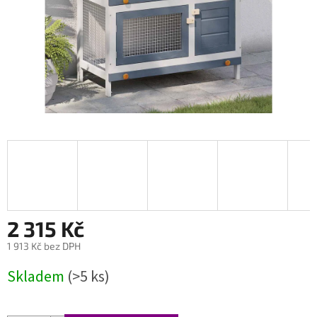
2 315 Kč
1 913 Kč bez DPH
Měrná
Skladem
(>5 ks)
cena: