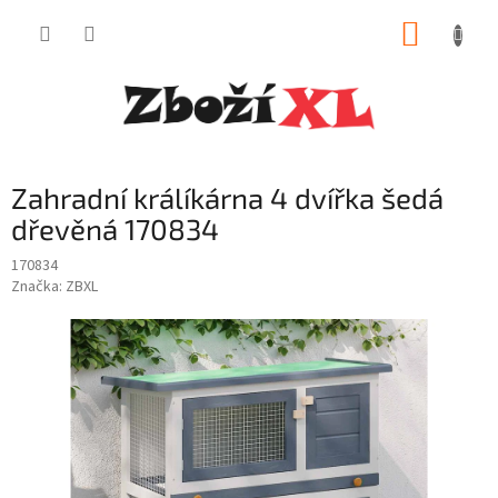
Přejít
NÁKUP
na
obsah
KOŠÍK
Zahradní králíkárna 4 dvířka šedá
dřevěná 170834
170834
Značka:
ZBXL