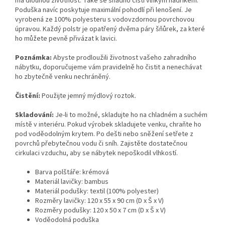
má dlouhou životnost. Také se snadno čistí vlhkým hadříkem.
Poduška navíc poskytuje maximální pohodlí při lenošení. Je
vyrobená ze 100% polyesteru s vodovzdornou povrchovou
úpravou. Každý polstr je opatřený dvěma páry šňůrek, za které
ho můžete pevně přivázat k lavici.
Poznámka:
Abyste prodloužili životnost vašeho zahradního
nábytku, doporučujeme vám pravidelně ho čistit a nenechávat
ho zbytečně venku nechráněný.
Čistění:
Použijte jemný mýdlový roztok.
Skladování:
Je-li to možné, skladujte ho na chladném a suchém
místě v interiéru. Pokud výrobek skladujete venku, chraňte ho
pod voděodolným krytem. Po dešti nebo sněžení setřete z
povrchů přebytečnou vodu či sníh. Zajistěte dostatečnou
cirkulaci vzduchu, aby se nábytek nepoškodil vlhkostí.
Barva polštáře: krémová
Materiál lavičky: bambus
Materiál podušky: textil (100% polyester)
Rozměry lavičky: 120 x 55 x 90 cm (D x Š x V)
Rozměry podušky: 120 x 50 x 7 cm (D x Š x V)
Voděodolná poduška