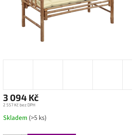
3 094 Kč
2 557 Kč bez DPH
Měrná
Skladem
(>5 ks)
cena: