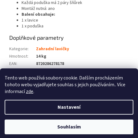
Každá poduška má 2 páry šňůrek
Montáž nutná: ano
Balení obsahuje:
1 x lavice
1 x poduška
Doplňkové parametry
Kategorie
:
Zahradní lavičky
Hmotnost
:
14 kg
EAN
:
8720286278178
Barva
:
Krémová
Tento web používá soubory cookie. Dalším procházením
Počet balíků
:
2
tohoto webu vyjadřujete souhlas s jejich používáním.. Více
informací
zde
.
Z
á
Nastavení
Vytvořil Shoptet
p
a
t
Souhlasím
Copyright 2026
Zboží XL
. Všechna práva vyhrazena.
í