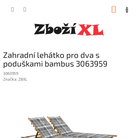
Přejít
NÁKUP
na
obsah
KOŠÍK
Zahradní lehátko pro dva s
poduškami bambus 3063959
3063959
Značka:
ZBXL