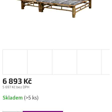
6 893 Kč
5 697 Kč bez DPH
Měrná
Skladem
(>5 ks)
cena: