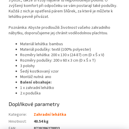
3 pozic, takže si vždy najdete tu nejpohodlnější polohu. O
zvýšený komfort při odpočinku se vám postarají také podušky.
Každá z nich je opatřená párem šňůrek, za které je můžete k
lehátku pevně přivázat.
Poznámka: Abyste prodloužili životnost vašeho zahradního
nábytku, doporučujeme jej chránit voděodolnou plachtou.
Materiál lehátka: bambus
Materiál podušky: textil (100% polyester)
Rozměry lehátka: 200 x 130 x (24-87) cm (D x Š x V)
Rozměry podušky: 200 x 60 x 3 cm (D x Š x T)
3 polohy
Šedý kostkovaný vzor
Montáž nutná: ano
Balení obsahuje:
1 x zahradní lehátko
2 x poduška
Doplňkové parametry
Kategorie
:
Zahradní lehátka
Hmotnost
:
40.54 kg
EAN
:
8720286278833