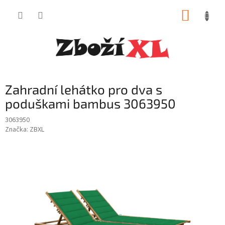
Přejít
NÁKUP
na
obsah
KOŠÍK
Zahradní lehátko pro dva s
poduškami bambus 3063950
3063950
Značka:
ZBXL