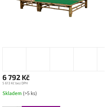
6 792 Kč
5 613 Kč bez DPH
Měrná
Skladem
(>5 ks)
cena: