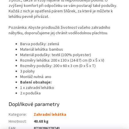
3 pozic, takže si vždy najdete tu nejpohodlnější polohu. O
zvýšený komfort při odpočinku se vám postarají také podušky.
Každá z nich je opatřená párem šňůrek, za které je můžete k
lehátku pevně přivázat.
Poznámka: Abyste prodloužili životnost vašeho zahradního
nábytku, doporučujeme jej chránit voděodolnou plachtou.
Barva podušky: zelená
Materiál lehátka: bambus
Materiál podušky: textil (100% polyester)
Rozměry lehátka: 200 x 130 x (24-87) cm (D x Š x V)
Rozměry podušky: 200 x 60 x 3 cm (D x Š x T)
3 polohy
Montáž nutná: ano
Balení obsahuje:
1 x zahradní lehátko
2 x poduška
Doplňkové parametry
Kategorie
:
Zahradní lehátka
Hmotnost
:
40.68 kg
EAN
:
8720286278741