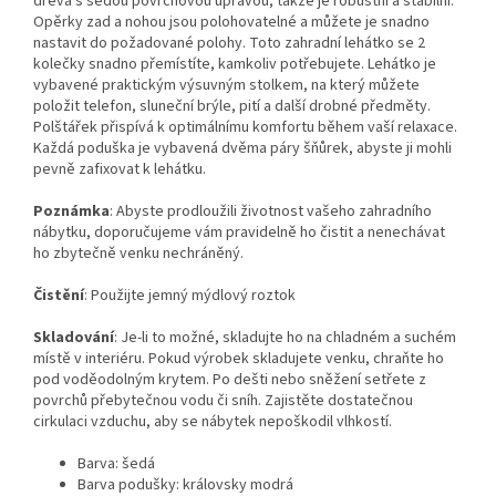
dřeva s šedou povrchovou úpravou, takže je robustní a stabilní.
Opěrky zad a nohou jsou polohovatelné a můžete je snadno
nastavit do požadované polohy. Toto zahradní lehátko se 2
kolečky snadno přemístíte, kamkoliv potřebujete. Lehátko je
vybavené praktickým výsuvným stolkem, na který můžete
položit telefon, sluneční brýle, pití a další drobné předměty.
Polštářek přispívá k optimálnímu komfortu během vaší relaxace.
Každá poduška je vybavená dvěma páry šňůrek, abyste ji mohli
pevně zafixovat k lehátku.
Poznámka
: Abyste prodloužili životnost vašeho zahradního
nábytku, doporučujeme vám pravidelně ho čistit a nenechávat
ho zbytečně venku nechráněný.
Čistění
: Použijte jemný mýdlový roztok
Skladování
: Je-li to možné, skladujte ho na chladném a suchém
místě v interiéru. Pokud výrobek skladujete venku, chraňte ho
pod voděodolným krytem. Po dešti nebo sněžení setřete z
povrchů přebytečnou vodu či sníh. Zajistěte dostatečnou
cirkulaci vzduchu, aby se nábytek nepoškodil vlhkostí.
Barva: šedá
Barva podušky: královsky modrá