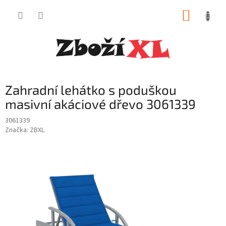
Přejít
NÁKUP
na
obsah
KOŠÍK
Zahradní lehátko s poduškou
masivní akáciové dřevo 3061339
3061339
Značka:
ZBXL