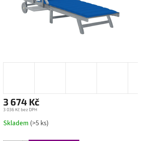
3 674 Kč
3 036 Kč bez DPH
Měrná
Skladem
(>5 ks)
cena: