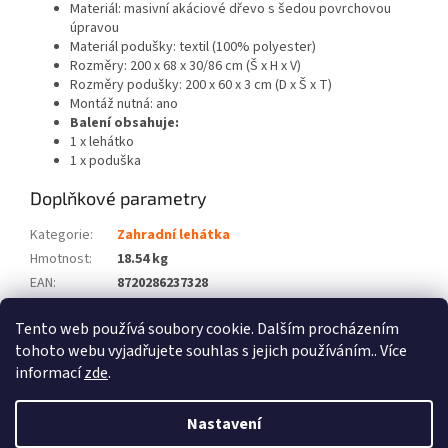
Materiál: masivní akáciové dřevo s šedou povrchovou
úpravou
Materiál podušky: textil (100% polyester)
Rozměry: 200 x 68 x 30/86 cm (Š x H x V)
Rozměry podušky: 200 x 60 x 3 cm (D x Š x T)
Montáž nutná: ano
Balení obsahuje:
1 x lehátko
1 x poduška
Doplňkové parametry
Kategorie
:
Zahradní lehátka
Hmotnost
:
18.54 kg
EAN
:
8720286237328
Barva
:
Šedá
Tento web používá soubory cookie. Dalším procházením
Počet balíků
:
2
tohoto webu vyjadřujete souhlas s jejich používáním.. Více
informací
zde
.
Z
á
Nastavení
Vytvořil Shoptet
p