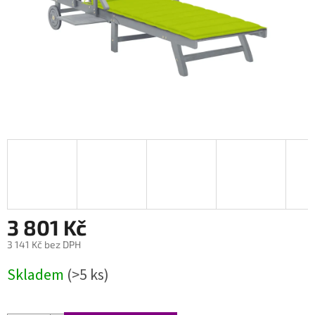
3 801 Kč
3 141 Kč bez DPH
Měrná
Skladem
(>5 ks)
cena: