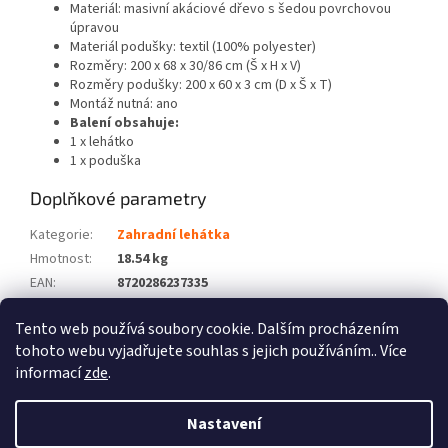
Materiál: masivní akáciové dřevo s šedou povrchovou
úpravou
Materiál podušky: textil (100% polyester)
Rozměry: 200 x 68 x 30/86 cm (Š x H x V)
Rozměry podušky: 200 x 60 x 3 cm (D x Š x T)
Montáž nutná: ano
Balení obsahuje:
1 x lehátko
1 x poduška
Doplňkové parametry
Kategorie
:
Zahradní lehátka
Hmotnost
:
18.54 kg
EAN
:
8720286237335
Barva
:
Šedá
Tento web používá soubory cookie. Dalším procházením
Počet balíků
:
2
tohoto webu vyjadřujete souhlas s jejich používáním.. Více
informací
zde
.
Z
á
Nastavení
Vytvořil Shoptet
p