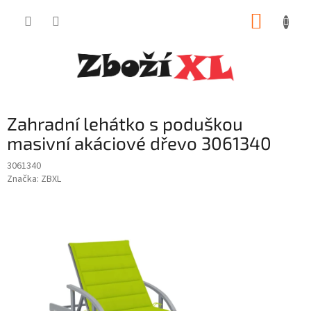
Přejít
NÁKUP
na
obsah
KOŠÍK
Zahradní lehátko s poduškou
masivní akáciové dřevo 3061340
3061340
Značka:
ZBXL