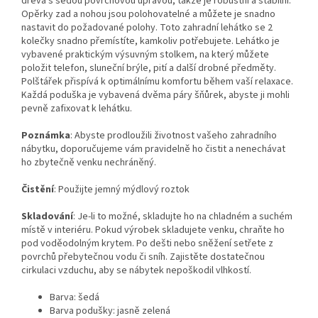
dřeva s šedou povrchovou úpravou, takže je robustní a stabilní.
Opěrky zad a nohou jsou polohovatelné a můžete je snadno
nastavit do požadované polohy. Toto zahradní lehátko se 2
kolečky snadno přemístíte, kamkoliv potřebujete. Lehátko je
vybavené praktickým výsuvným stolkem, na který můžete
položit telefon, sluneční brýle, pití a další drobné předměty.
Polštářek přispívá k optimálnímu komfortu během vaší relaxace.
Každá poduška je vybavená dvěma páry šňůrek, abyste ji mohli
pevně zafixovat k lehátku.
Poznámka
: Abyste prodloužili životnost vašeho zahradního
nábytku, doporučujeme vám pravidelně ho čistit a nenechávat
ho zbytečně venku nechráněný.
Čistění
: Použijte jemný mýdlový roztok
Skladování
: Je-li to možné, skladujte ho na chladném a suchém
místě v interiéru. Pokud výrobek skladujete venku, chraňte ho
pod voděodolným krytem. Po dešti nebo sněžení setřete z
povrchů přebytečnou vodu či sníh. Zajistěte dostatečnou
cirkulaci vzduchu, aby se nábytek nepoškodil vlhkostí.
Barva: šedá
Barva podušky: jasně zelená