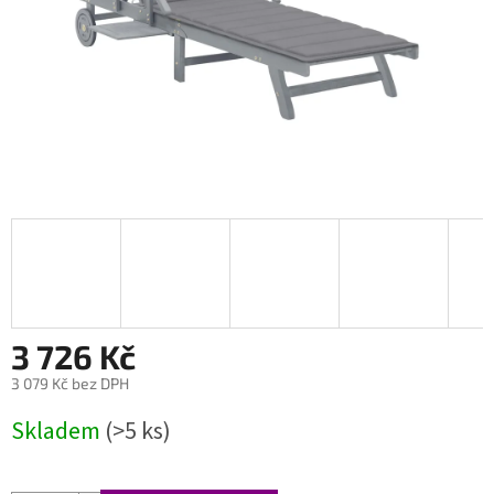
3 726 Kč
3 079 Kč bez DPH
Měrná
Skladem
(>5 ks)
cena: