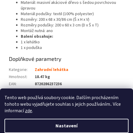
Materiál: masivní akáciové dřevo s šedou povrchovou
úpravou
Materiál podušky: textil (100% polyester)
Rozměry: 200 x 68 x 30/86 cm (Š x H x V)
Rozměry podušky: 200 x 60 x 3 cm (D x Š x T)
Montáž nutná: ano
Balení obsahuje:
1 x lehátko
1 x poduška
Doplňkové parametry
Kategorie
:
Zahradní lehátka
Hmotnost
:
18.47 kg
EAN
:
8720286237236
Barva
:
Šedá
Tento web používá soubory cookie. Dalším procházením
Počet balíků
:
2
tohoto webu vyjadřujete souhlas s jejich používáním.. Více
informací
zde
.
Z
á
Nastavení
Vytvořil Shoptet
p