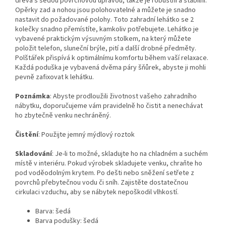
dřeva s šedou povrchovou úpravou, takže je robustní a stabilní.
Opěrky zad a nohou jsou polohovatelné a můžete je snadno
nastavit do požadované polohy. Toto zahradní lehátko se 2
kolečky snadno přemístíte, kamkoliv potřebujete. Lehátko je
vybavené praktickým výsuvným stolkem, na který můžete
položit telefon, sluneční brýle, pití a další drobné předměty.
Polštářek přispívá k optimálnímu komfortu během vaší relaxace.
Každá poduška je vybavená dvěma páry šňůrek, abyste ji mohli
pevně zafixovat k lehátku.
Poznámka
: Abyste prodloužili životnost vašeho zahradního
nábytku, doporučujeme vám pravidelně ho čistit a nenechávat
ho zbytečně venku nechráněný.
Čistění
: Použijte jemný mýdlový roztok
Skladování
: Je-li to možné, skladujte ho na chladném a suchém
místě v interiéru. Pokud výrobek skladujete venku, chraňte ho
pod voděodolným krytem. Po dešti nebo sněžení setřete z
povrchů přebytečnou vodu či sníh. Zajistěte dostatečnou
cirkulaci vzduchu, aby se nábytek nepoškodil vlhkostí.
Barva: šedá
Barva podušky: šedá