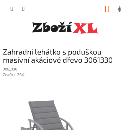
Přejít
NÁKUP
na
obsah
KOŠÍK
Zahradní lehátko s poduškou
masivní akáciové dřevo 3061330
3061330
Značka:
ZBXL