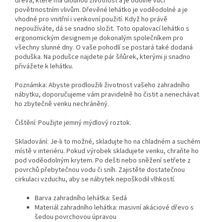
dřeva, které má dlouhou životnost a je odolné vůči
povětrnostním vlivům. Dřevěné lehátko je voděodolné a je
vhodné pro vnitřní i venkovní použití. Když ho právě
nepoužíváte, dá se snadno složit. Toto opalovací lehátko s
ergonomickým designem je dokonalým společníkem pro
všechny slunné dny. O vaše pohodlí se postará také dodaná
poduška. Na podušce najdete pár šňůrek, kterými ji snadno
přivážete k lehátku.
Poznámka: Abyste prodloužili životnost vašeho zahradního
nábytku, doporučujeme vám pravidelně ho čistit a nenechávat
ho zbytečně venku nechráněný.
Čištění: Použijte jemný mýdlový roztok.
Skladování: Je-li to možné, skladujte ho na chladném a suchém
místě v interiéru. Pokud výrobek skladujete venku, chraňte ho
pod voděodolným krytem. Po dešti nebo sněžení setřete z
povrchů přebytečnou vodu či sníh. Zajistěte dostatečnou
cirkulaci vzduchu, aby se nábytek nepoškodil vlhkostí.
Barva zahradního lehátka: šedá
Materiál zahradního lehátka: masivní akáciové dřevo s
šedou povrchovou úpravou