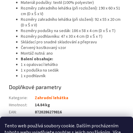
Materiál podušky: textil (100% polyester)
Rozměry zahradního lehátka (při rozložení): 190 x 60 x 51
cm (D x Š x V)
Rozměry zahradního lehátka (při složení): 92 x 55 x 20 cm
(D x Š x V)
Rozměry podušky na sedák: 186 x 58 x 4 cm (D x Š x T)
Rozměry podhlavníku: 47 x 30 x 4 cm (D x Š x T)
Skládací pro snadné skladování a přepravu
Červený kostkovaný vzor
Montáž nutná: ano
Balení obsahuje:
1 x opalovací lehátko
1 x poduška na sedák
1 x podhlavník
Doplňkové parametry
Kategorie
:
Zahradní lehátka
Hmotnost
:
14.84 kg
EAN
:
8720286279816
Barva
:
Šedá
Tento web používá soubory cookie. Dalším procházením
Počet balíků
:
2
tohoto webu vyjadřujete souhlas s jejich používáním.. Více