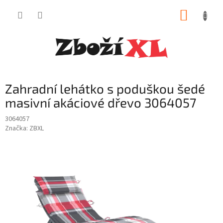
Přejít
NÁKUP
na
obsah
KOŠÍK
Zahradní lehátko s poduškou šedé
masivní akáciové dřevo 3064057
3064057
Značka:
ZBXL