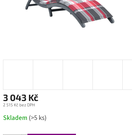
3 043 Kč
2 515 Kč bez DPH
Měrná
Skladem
(>5 ks)
cena: