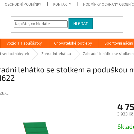
OBCHODNÍ PODMÍNKY
KONTAKTY
PODMÍNKY OCHRANY OSOBNÍC
HLEDAT
Vozidla a součástky
Chovatelské potřeby
Sportovní náčiní
í sedací nábytek
Zahradní lehátka
Zahradní lehátko se stolke
adní lehátko se stolkem a poduškou m
1622
ZBXL
4 7
3 933 Kč
Měrná
Skla
cena: