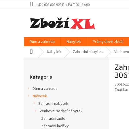
Přejít
+420 603 809 929 Po-Pá 7:00 - 14:00
na
obsah
Dům a zahrada
Nábytek
Průmyslové zboží
Domů
Nábytek
Zahradní nábytek
Venkovn
P
Zahr
o
Přeskočit
s
306
Kategorie
kategorie
t
3061622
r
Dům a zahrada
Značka:
a
Nábytek
n
Zahradní nábytek
n
í
Venkovní sedací nábytek
p
Zahradní židle
a
Zahradní lavičky