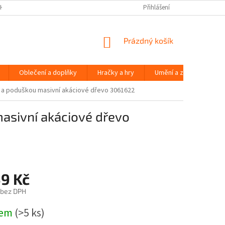
H ÚDAJŮ
Přihlášení
NÁKUPNÍ
Prázdný košík
KOŠÍK
Oblečení a doplňky
Hračky a hry
Umění a zábava
m a poduškou masivní akáciové dřevo 3061622
asivní akáciové dřevo
59 Kč
 bez DPH
dem
(>5 ks)