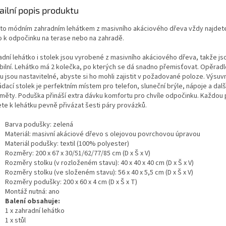
ailní popis produktu
mto módním zahradním lehátkem z masivního akáciového dřeva vždy najdet
o k odpočinku na terase nebo na zahradě.
adní lehátko i stolek jsou vyrobené z masivního akáciového dřeva, takže js
abilní. Lehátko má 2 kolečka, po kterých se dá snadno přemisťovat. Opěrad
u jsou nastavitelné, abyste si ho mohli zajistit v požadované poloze. Výsuv
dací stolek je perfektním místem pro telefon, sluneční brýle, nápoje a dal
měty. Poduška přináší extra dávku komfortu pro chvíle odpočinku. Každou
te k lehátku pevně přivázat šesti páry provázků.
Barva podušky: zelená
Materiál: masivní akáciové dřevo s olejovou povrchovou úpravou
Materiál podušky: textil (100% polyester)
Rozměry: 200 x 67 x 30/51/62/77/85 cm (D x Š x V)
Rozměry stolku (v rozloženém stavu): 40 x 40 x 40 cm (D x Š x V)
Rozměry stolku (ve složeném stavu): 56 x 40 x 5,5 cm (D x Š x V)
Rozměry podušky: 200 x 60 x 4 cm (D x Š x T)
Montáž nutná: ano
Balení obsahuje:
1 x zahradní lehátko
1 x stůl