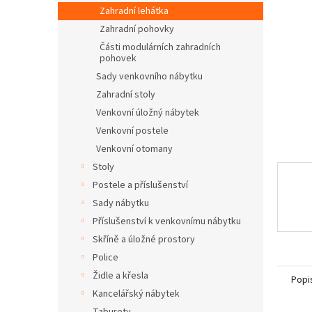
n
Zahradní lehátka
e
Zahradní pohovky
l
Části modulárních zahradních
pohovek
Sady venkovního nábytku
Zahradní stoly
Venkovní úložný nábytek
Venkovní postele
Venkovní otomany
Stoly
Postele a příslušenství
Sady nábytku
Příslušenství k venkovnímu nábytku
Skříně a úložné prostory
Police
Židle a křesla
Popi
Kancelářský nábytek