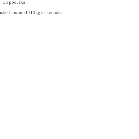
1 x poduška
mální hmotnost 110 kg na sedadlo.