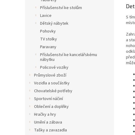
Taburety
Det
Příslušenství ke stolům
Lavice
S tí
míst
Dětský nábytek
Pohovky
Zahr
TV stolky
a st
noho
Paravany
odklá
Příslušenství ke kancelářskému
před
nábytku
může
Policové vozíky
Průmyslové zboží
Vozidla a součástky
Chovatelské potřeby
Sportovní náčiní
Oblečení a doplňky
Hračky a hry
Umění a zábava
Tašky a zavazadla