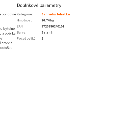
Doplňkové parametry
e pohodlné
Kategorie
:
Zahradní lehátka
Hmotnost
:
20.74 kg
EAN
:
8720286240151
ou bytelné
Barva
:
Zelená
lo a opěrka
ný
Počet balíků
:
2
ší drobné
 podušku