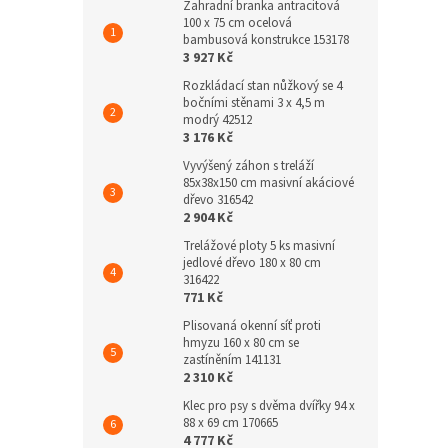
Zahradní branka antracitová
100 x 75 cm ocelová
bambusová konstrukce 153178
3 927 Kč
Rozkládací stan nůžkový se 4
bočními stěnami 3 x 4,5 m
modrý 42512
3 176 Kč
Vyvýšený záhon s treláží
85x38x150 cm masivní akáciové
dřevo 316542
2 904 Kč
Trelážové ploty 5 ks masivní
jedlové dřevo 180 x 80 cm
316422
771 Kč
Plisovaná okenní síť proti
hmyzu 160 x 80 cm se
zastíněním 141131
2 310 Kč
Klec pro psy s dvěma dvířky 94 x
88 x 69 cm 170665
4 777 Kč