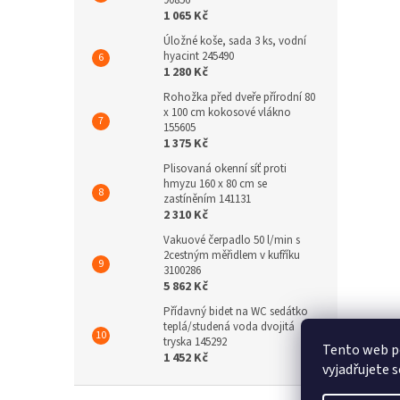
90856
1 065 Kč
Úložné koše, sada 3 ks, vodní
hyacint 245490
1 280 Kč
Rohožka před dveře přírodní 80
x 100 cm kokosové vlákno
155605
1 375 Kč
Plisovaná okenní síť proti
hmyzu 160 x 80 cm se
zastíněním 141131
2 310 Kč
Vakuové čerpadlo 50 l/min s
2cestným měřidlem v kufříku
3100286
5 862 Kč
Přídavný bidet na WC sedátko
teplá/studená voda dvojitá
tryska 145292
Tento web p
1 452 Kč
vyjadřujete s
Z