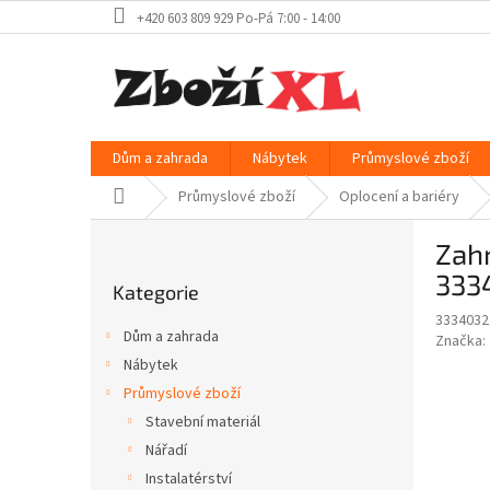
Přejít
+420 603 809 929 Po-Pá 7:00 - 14:00
na
obsah
Dům a zahrada
Nábytek
Průmyslové zboží
Domů
Průmyslové zboží
Oplocení a bariéry
P
Zahr
o
Přeskočit
s
333
Kategorie
kategorie
t
3334032
r
Dům a zahrada
Značka:
a
Nábytek
n
Průmyslové zboží
n
í
Stavební materiál
p
Nářadí
a
Instalatérství