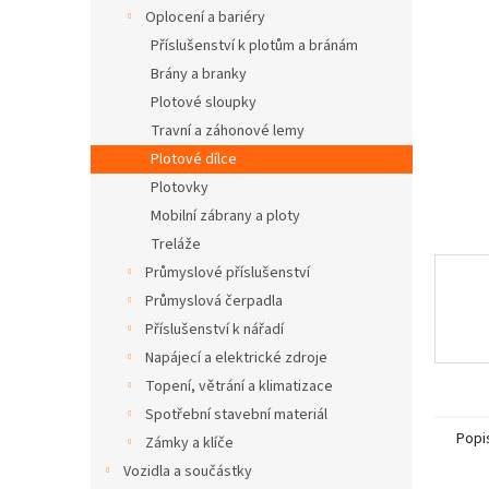
n
Oplocení a bariéry
e
Příslušenství k plotům a bránám
l
Brány a branky
Plotové sloupky
Travní a záhonové lemy
Plotové dílce
Plotovky
Mobilní zábrany a ploty
Treláže
Průmyslové příslušenství
Průmyslová čerpadla
Příslušenství k nářadí
Napájecí a elektrické zdroje
Topení, větrání a klimatizace
Spotřební stavební materiál
Popi
Zámky a klíče
Vozidla a součástky