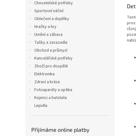
Chovatelské potřeby
Det
Sportovní náčiní
Tento
Oblečení a doplňky
prost
Hračky a hry
různ
poze
Umění a zábava
nabí
Tašky a zavazadla
Obchod a průmysl
Kancelářské potřeby
Zboží pro dospělé
Elektronika
Zdraví a krása
Fotoaparáty a optika
Kojenci a batolata
Lepidla
Přijímáme online platby