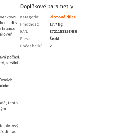
Doplňkové parametry
š venkovní
Kategorie
:
Plotové dílce
hce ladí s
Hmotnost
:
17.7 kg
e hranice
EAN
:
8721158858436
zároveň
Barva
:
Šedá
Počet balíků
:
2
ává počasí.
ed, ideální
různých
dičním
adě, tento
ělým
to plotový
ředí – od