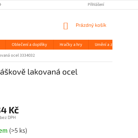
H ÚDAJŮ
Přihlášení
NÁKUPNÍ
Prázdný košík
KOŠÍK
Oblečení a doplňky
Hračky a hry
Umění a zábava
kovaná ocel 3334032
ráškově lakovaná ocel
34 Kč
 bez DPH
dem
(>5 ks)