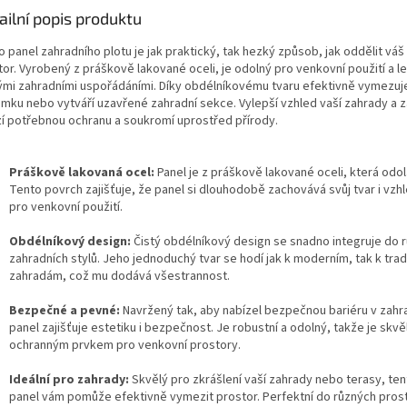
ailní popis produktu
 panel zahradního plotu je jak praktický, tak hezký způsob, jak oddělit vá
or. Vyrobený z práškově lakované oceli, je odolný pro venkovní použití a le
ými zahradními uspořádáními. Díky obdélníkovému tvaru efektivně vymezuj
mku nebo vytváří uzavřené zahradní sekce. Vylepší vzhled vaší zahrady a 
zí potřebnou ochranu a soukromí uprostřed přírody.
Práškově lakovaná ocel:
Panel je z práškově lakované oceli, která odol
Tento povrch zajišťuje, že panel si dlouhodobě zachovává svůj tvar i vzhl
pro venkovní použití.
Obdélníkový design:
Čistý obdélníkový design se snadno integruje do 
zahradních stylů. Jeho jednoduchý tvar se hodí jak k moderním, tak k tra
zahradám, což mu dodává všestrannost.
Bezpečné a pevné:
Navržený tak, aby nabízel bezpečnou bariéru v zahr
panel zajišťuje estetiku i bezpečnost. Je robustní a odolný, takže je skv
ochranným prvkem pro venkovní prostory.
Ideální pro zahrady:
Skvělý pro zkrášlení vaší zahrady nebo terasy, ten
panel vám pomůže efektivně vymezit prostor. Perfektní do různých prost