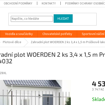
OBCHODNÍ PODMÍNKY
KONTAKTY
PODMÍNKY OCHRANY OSOBNÍC
HLEDAT
Vozidla a součástky
Chovatelské potřeby
Sportovní náčiní
Plotové dílce
Zahradní plot WOERDEN 2 ks 3,4 x 1,5 m Práškově la
adní plot WOERDEN 2 ks 3,4 x 1,5 m P
4032
ZBXL
4 5
3 747 Kč
Měrná
Skla
cena: