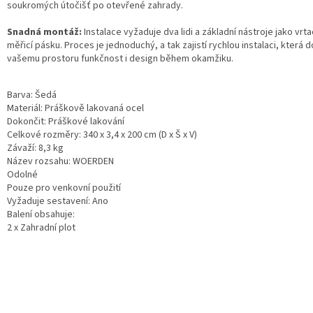
soukromých útočišť po otevřené zahrady.
Snadná montáž:
Instalace vyžaduje dva lidi a základní nástroje jako vrta
měřicí pásku. Proces je jednoduchý, a tak zajistí rychlou instalaci, která 
vašemu prostoru funkčnost i design během okamžiku.
Barva: Šedá
Materiál: Práškově lakovaná ocel
Dokončit: Práškové lakování
Celkové rozměry: 340 x 3,4 x 200 cm (D x Š x V)
Závaží: 8,3 kg
Název rozsahu: WOERDEN
Odolné
Pouze pro venkovní použití
Vyžaduje sestavení: Ano
Balení obsahuje:
2 x Zahradní plot