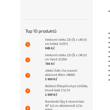
Top 10 produktů
Venkovní roleta 225 (Š) x 140 (V)
cm hnědá 312973
945 Kč
Venkovní roleta 125 (Š) x 140 (V)
cm černá 312942
766 Kč
Jídelní židle 2 ks masivní
akáciové dřevo 246005
3 909 Kč
Skládací třístupňové psí schůdky
tmavě šedé 171174
1 089 Kč
Standardní šípy k recurve luku
30" 0,6 cm sklolaminát 12 ks