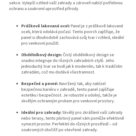
sekce. Vylepší vzhled vaší zahrady a zároveň nabízí potřebnou
ochranu a soukromí uprostřed přírody.
Práškově lakovaná ocel:
Panel je z práškově lakované
oceli, která odolává počasí. Tento povrch zajišťuje, že
panel si dlouhodobě zachovává svůj tvar i vzhled, ideální
pro venkovní použití.
Obdélníkový design:
Čistý obdélníkový design se
snadno integruje do různých zahradních stylů. Jeho
jednoduchý tvar se hodí jak k moderním, tak k tradičním
zahradám, což mu dodává všestrannost.
Bezpečné a pevné:
Navržený tak, aby nabízel
bezpečnou bariéru v zahradě, tento panel zajišťuje
estetiku i bezpečnost. Je robustní a odolný, takže je
skvělým ochranným prvkem pro venkovní prostory.
Ideální pro zahrady:
Skvělý pro zkrášlení vaší zahrady
nebo terasy, tento plotový panel vám pomůže efektivně
vymezit prostor. Perfektní do různých prostředí – od
soukromých útočišť po otevřené zahrady.