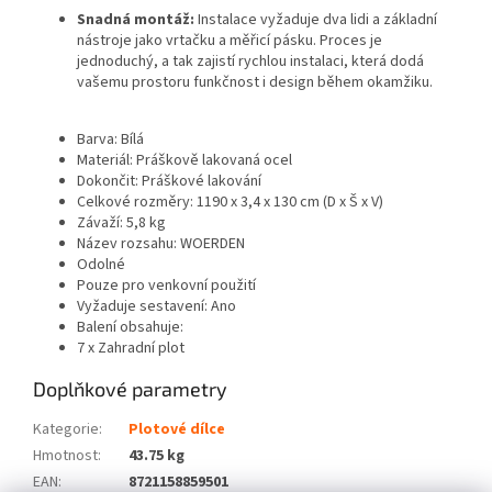
Snadná montáž:
Instalace vyžaduje dva lidi a základní
nástroje jako vrtačku a měřicí pásku. Proces je
jednoduchý, a tak zajistí rychlou instalaci, která dodá
vašemu prostoru funkčnost i design během okamžiku.
Barva: Bílá
Materiál: Práškově lakovaná ocel
Dokončit: Práškové lakování
Celkové rozměry: 1190 x 3,4 x 130 cm (D x Š x V)
Závaží: 5,8 kg
Název rozsahu: WOERDEN
Odolné
Pouze pro venkovní použití
Vyžaduje sestavení: Ano
Balení obsahuje:
7 x Zahradní plot
Doplňkové parametry
Kategorie
:
Plotové dílce
Hmotnost
:
43.75 kg
EAN
:
8721158859501