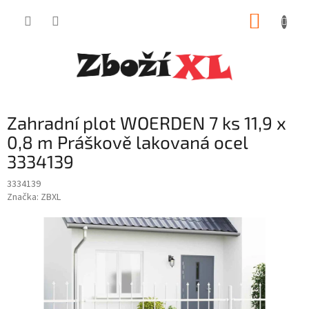
Přejít
NÁKUP
na
obsah
KOŠÍK
Zahradní plot WOERDEN 7 ks 11,9 x
0,8 m Práškově lakovaná ocel
3334139
3334139
Značka:
ZBXL