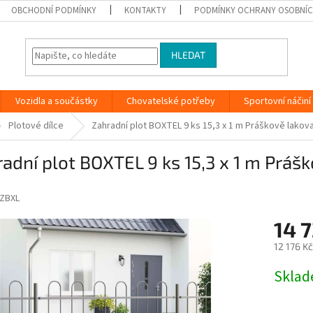
OBCHODNÍ PODMÍNKY
KONTAKTY
PODMÍNKY OCHRANY OSOBNÍC
HLEDAT
Vozidla a součástky
Chovatelské potřeby
Sportovní náčiní
Plotové dílce
Zahradní plot BOXTEL 9 ks 15,3 x 1 m Práškově lakov
adní plot BOXTEL 9 ks 15,3 x 1 m Práš
ZBXL
14 7
12 176 K
Měrná
Skla
cena: