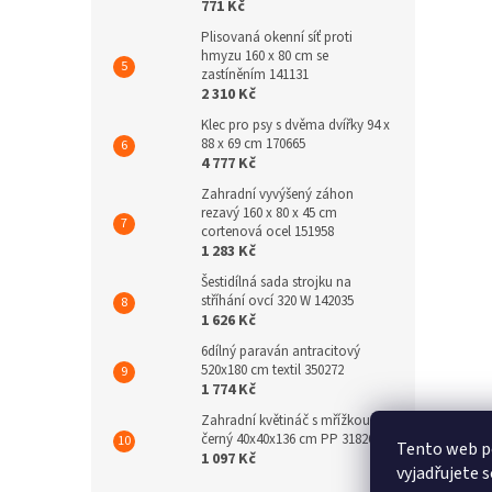
771 Kč
Plisovaná okenní síť proti
hmyzu 160 x 80 cm se
zastíněním 141131
2 310 Kč
Klec pro psy s dvěma dvířky 94 x
88 x 69 cm 170665
4 777 Kč
Zahradní vyvýšený záhon
rezavý 160 x 80 x 45 cm
cortenová ocel 151958
1 283 Kč
Šestidílná sada strojku na
stříhání ovcí 320 W 142035
1 626 Kč
6dílný paraván antracitový
520x180 cm textil 350272
1 774 Kč
Zahradní květináč s mřížkou
černý 40x40x136 cm PP 318269
Tento web p
1 097 Kč
vyjadřujete s