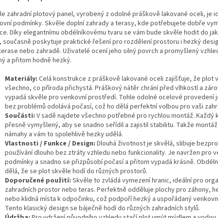
le zahradní plotový panel, vyrobený z odolné práškově lakované oceli, je id
ovní podmínky. Skvěle doplní zahrady a terasy, kde potřebujete dobře v
ice. Díky elegantnímu obdélníkovému tvaru se vám bude skvěle hodit do ja
u, současně poskytuje praktické řešení pro rozdělení prostoru i hezký desi
 terase nebo zahradě. Uživatelé ocení jeho silný povrch a promyšlený vzhled
ný a přitom hodně hezký.
Materiály:
Celá konstrukce z práškově lakované oceli zajišťuje, že plot 
všechno, co příroda přichystá. Práškový nátěr chrání před vlhkostí a zár
vypadá skvěle pro venkovní prostředí. Tohle odolné ocelové provedení je
bez problémů odolává počasí, což ho dělá perfektní volbou pro vaši zahr
Součásti:
V sadě najdete všechno potřebné pro rychlou montáž. Každý 
přesně vymyšlený, aby se snadno seřídil a zajistil stabilitu. Takže montáž
námahy a vám to spolehlivě hezky udělá.
Vlastnosti / Funkce / Design:
Dlouhá životnost je skvělá, slibuje bezp
používání dlouho bez ztráty vzhledu nebo funkcionality. Je navržen pro 
podmínky a snadno se přizpůsobí počasí a přitom vypadá krásně. Obdéln
dělá, že se plot skvěle hodí do různých prostorů.
Doporučené použití:
Skvěle to zvládá vymezení hranic, ideální pro orga
zahradních prostor nebo teras. Perfektně odděluje plochy pro záhony, h
nebo klidná místa k odpočinku, což podpoří hezký a uspořádaný venkovní
Tento klasický design se báječně hodí do různých zahradních stylů.
Údržba:
Pro udržení původního vzhledu stačí plot umýt mýdlem a vodou