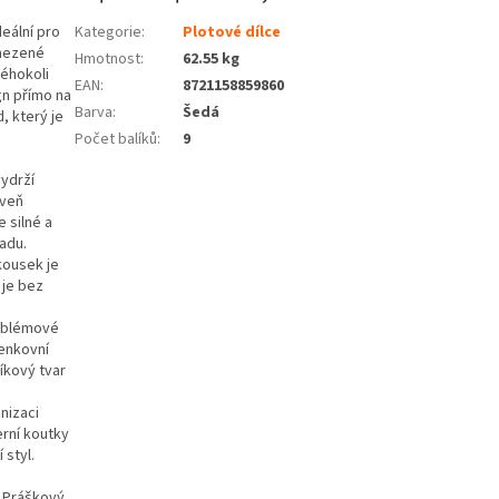
eální pro
Kategorie
:
Plotové dílce
ymezené
Hmotnost
:
62.55 kg
kéhokoli
EAN
:
8721158859860
gn přímo na
Barva
:
Šedá
, který je
Počet balíků
:
9
vydrží
oveň
 silné a
adu.
kousek je
 je bez
roblémové
venkovní
íkový tvar
nizaci
erní koutky
 styl.
. Práškový