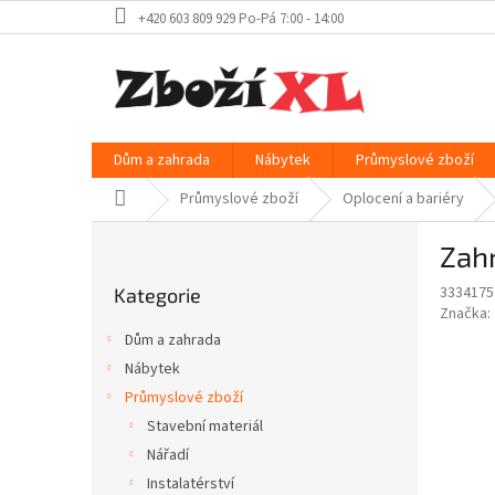
Přejít
+420 603 809 929 Po-Pá 7:00 - 14:00
na
obsah
Dům a zahrada
Nábytek
Průmyslové zboží
Domů
Průmyslové zboží
Oplocení a bariéry
P
Zahr
o
Přeskočit
s
3334175
Kategorie
kategorie
t
Značka:
r
Dům a zahrada
a
Nábytek
n
Průmyslové zboží
n
í
Stavební materiál
p
Nářadí
a
Instalatérství