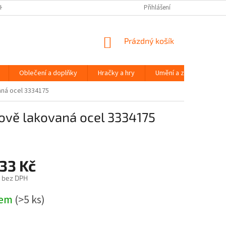
H ÚDAJŮ
Přihlášení
NÁKUPNÍ
Prázdný košík
KOŠÍK
Oblečení a doplňky
Hračky a hry
Umění a zábava
aná ocel 3334175
kově lakovaná ocel 3334175
33 Kč
č bez DPH
dem
(>5 ks)