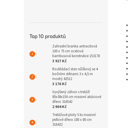
Top 10 produktů
Zahradní branka antracitová
100 x 75 cm ocelová
bambusová konstrukce 153178
3 927 Kč
Rozkládací stan nůžkový se 4
bočními stěnami 3 x 4,5 m
modrý 42512
3 176 Kč
Vyvýšený záhon s treláží
85x38x150 cm masivní akáciové
dřevo 316542
2 904 Kč
Trelážové ploty 5 ks masivní
jedlové dřevo 180 x 80 cm
316422