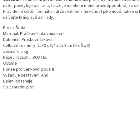
nátěr poskytuje ochranu, takže je mnohem méně pravděpodobné, že se 
Pravidelné čištění pomáhá udržet vzhled a funkčnost jako nové, takže si 
užívejte krásy své zahrady.
Barva: Šedá
Materiál: Práškově lakovaná ocel
Dokončit: Práškové lakování
Celkové rozměry: 1530 x 3,4 x 150 cm (D x Š x V)
Závaží: 6,5 kg
Název rozsahu: BOXTEL
Odolné
Pouze pro venkovní použití
Vyžaduje sestavení: Ano
Balení obsahuje:
9 x Zahradní plot