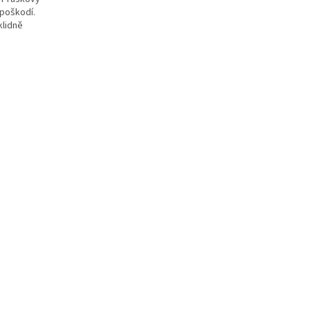
poškodí.
klidně