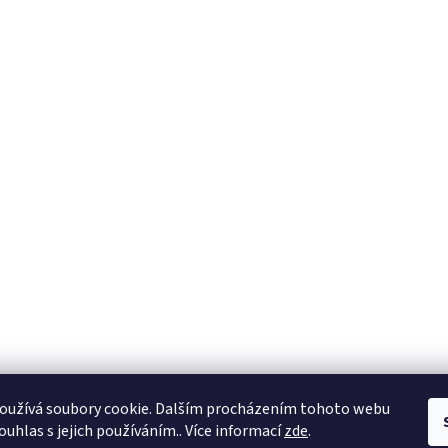
oužívá soubory cookie. Dalším procházením tohoto webu
ouhlas s jejich používáním.. Více informací
zde
.