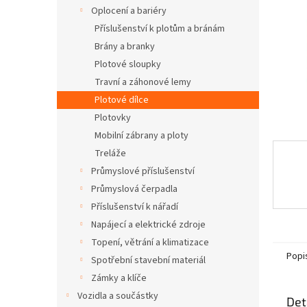
n
Oplocení a bariéry
e
Příslušenství k plotům a bránám
l
Brány a branky
Plotové sloupky
Travní a záhonové lemy
Plotové dílce
Plotovky
Mobilní zábrany a ploty
Treláže
Průmyslové příslušenství
Průmyslová čerpadla
Příslušenství k nářadí
Napájecí a elektrické zdroje
Topení, větrání a klimatizace
Popi
Spotřební stavební materiál
Zámky a klíče
Vozidla a součástky
Det