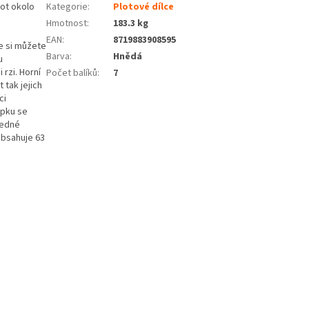
lot okolo
Kategorie
:
Plotové dílce
Hmotnost
:
183.3 kg
EAN
:
8719883908595
e si můžete
Barva
:
Hnědá
u
 rzi. Horní
Počet balíků
:
7
 tak jejich
ci
upku se
jedné
obsahuje 63