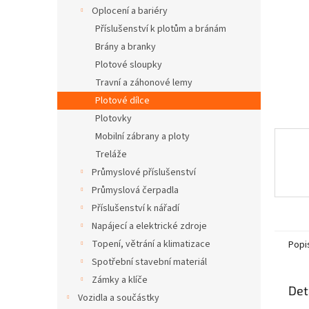
n
Oplocení a bariéry
e
Příslušenství k plotům a bránám
l
Brány a branky
Plotové sloupky
Travní a záhonové lemy
Plotové dílce
Plotovky
Mobilní zábrany a ploty
Treláže
Průmyslové příslušenství
Průmyslová čerpadla
Příslušenství k nářadí
Napájecí a elektrické zdroje
Topení, větrání a klimatizace
Popi
Spotřební stavební materiál
Zámky a klíče
Det
Vozidla a součástky