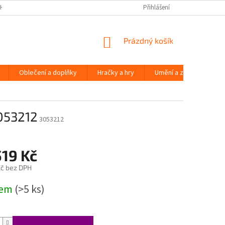
H ÚDAJŮ
Přihlášení
NÁKUPNÍ
Prázdný košík
KOŠÍK
Oblečení a doplňky
Hračky a hry
Umění a zábava
3053212
3053212
519 Kč
č bez DPH
dem
(>5 ks)