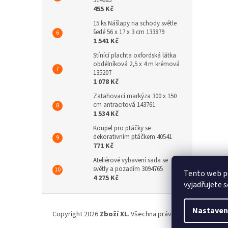
314685
455 Kč
15 ks Nášlapy na schody světle
šedé 56 x 17 x 3 cm 133879
1 541 Kč
Stínící plachta oxfordská látka
obdélníková 2,5 x 4 m krémová
135207
1 078 Kč
Zatahovací markýza 300 x 150
cm antracitová 143761
1 534 Kč
Koupel pro ptáčky se
dekorativním ptáčkem 40541
771 Kč
Ateliérové vybavení sada se
světly a pozadím 3094765
Tento web p
4 275 Kč
vyjadřujete s
Z
á
Nastaven
Copyright 2026
Zboží XL
. Všechna práva vyhrazena.
p