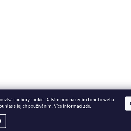
oužívá soubory cookie. Dalším procházením tohoto webu
ouhlas s jejich používáním.. Více informací
zde
.
í