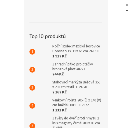
Top 10 produktů
Noční stolek mexická borovice
Corona 53 x 39 x 66 cm 243730
1 917 Kč
Zahradní pítko pro ptáčky
bronzové plast 48223
744 Kč
Stahovací markýza Béžová 350
x 200 cm textil 3329720
7 167 Kč
Venkovní roleta 205 (Š) x 140 (V)
cm hnědá HDPE 312972
1 131 Kč
Závěsy do dveří proti hmyzu 2
ks s magnety černé 200 x 80 cm