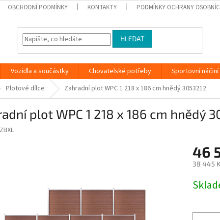
OBCHODNÍ PODMÍNKY
KONTAKTY
PODMÍNKY OCHRANY OSOBNÍC
HLEDAT
Vozidla a součástky
Chovatelské potřeby
Sportovní náčiní
Plotové dílce
Zahradní plot WPC 1 218 x 186 cm hnědý 3053212
adní plot WPC 1 218 x 186 cm hnědý 
ZBXL
46 
38 445 K
Měrná
Skla
cena: