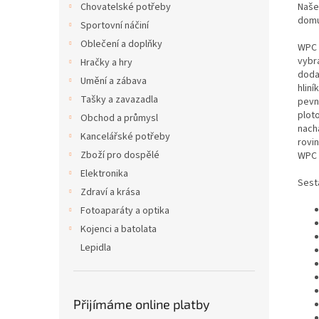
Naše
Chovatelské potřeby
domu
Sportovní náčiní
Oblečení a doplňky
WPC 
vybr
Hračky a hry
dodat
Umění a zábava
hliní
Tašky a zavazadla
pevn
plot
Obchod a průmysl
nach
Kancelářské potřeby
rovi
Zboží pro dospělé
WPC d
Elektronika
Sest
Zdraví a krása
Fotoaparáty a optika
Kojenci a batolata
Lepidla
Přijímáme online platby