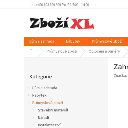
Přejít
+420 603 809 929 Po-Pá 7:00 - 14:00
na
obsah
Dům a zahrada
Nábytek
Průmyslové zboží
Domů
Průmyslové zboží
Oplocení a bariéry
P
Zahr
o
Přeskočit
s
Značka:
Kategorie
kategorie
t
r
Dům a zahrada
a
Nábytek
n
Průmyslové zboží
n
í
Stavební materiál
p
Nářadí
a
Instalatérství