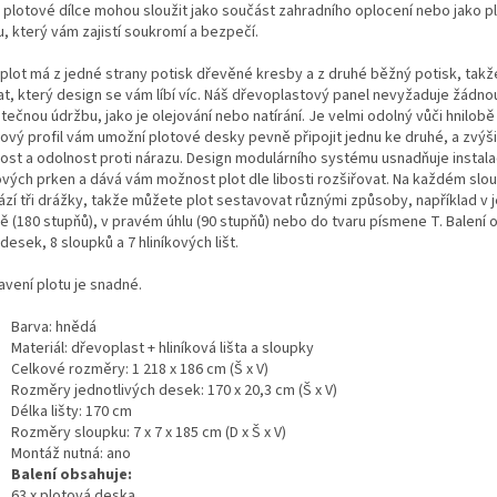
 plotové dílce mohou sloužit jako součást zahradního oplocení nebo jako p
, který vám zajistí soukromí a bezpečí.
plot má z jedné strany potisk dřevěné kresby a z druhé běžný potisk, takž
at, který design se vám líbí víc. Náš dřevoplastový panel nevyžaduje žádno
ečnou údržbu, jako je olejování nebo natírání. Je velmi odolný vůči hnilobě i
kový profil vám umožní plotové desky pevně připojit jednu ke druhé, a zvýšit
ost a odolnost proti nárazu. Design modulárního systému usnadňuje instala
ových prken a dává vám možnost plot dle libosti rozšiřovat. Na každém slo
ází tři drážky, takže můžete plot sestavovat různými způsoby, například v 
ně (180 stupňů), v pravém úhlu (90 stupňů) nebo do tvaru písmene T. Balení 
esek, 8 sloupků a 7 hliníkových lišt.
avení plotu je snadné.
Barva: hnědá
Materiál: dřevoplast + hliníková lišta a sloupky
Celkové rozměry: 1 218 x 186 cm (Š x V)
Rozměry jednotlivých desek: 170 x 20,3 cm (Š x V)
Délka lišty: 170 cm
Rozměry sloupku: 7 x 7 x 185 cm (D x Š x V)
Montáž nutná: ano
Balení obsahuje:
63 x plotová deska