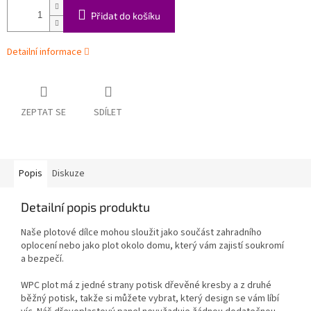
Přidat do košíku
Detailní informace
ZEPTAT SE
SDÍLET
Popis
Diskuze
Detailní popis produktu
Naše plotové dílce mohou sloužit jako součást zahradního
oplocení nebo jako plot okolo domu, který vám zajistí soukromí
a bezpečí.
WPC plot má z jedné strany potisk dřevěné kresby a z druhé
běžný potisk, takže si můžete vybrat, který design se vám líbí