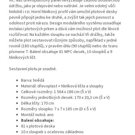
víc. Náš dřevoplastový panel nevyžaduje žádnou dodatečnou
údržbu, jako je olejování nebo natírání. Je velmi odolný vůči
hnilobě i rzi. Horní hliníkový profil vám umožní plotové desky
pevně připojit jednu ke druhé, a zvýšit tak jejich pevnost a
odolnost proti nárazu. Design modulárního systému usnadňuje
instalaci plotových prken a dává vám možnost plot dle libosti
rozšiřovat. Na každém sloupku se nachází tři drážky, takže
můžete plot sestavovat různými způsoby, například v jedné
rovině (180 stupňů), v pravém úhlu (90 stupňů) nebo do tvaru
písmene T. Balení obsahuje 81 WPC desek, 10 sloupků a 9
hliníkových lišt.
Sestavení plotu je snadné.
Barva: hnědá
Materiál: dřevoplast + hliníková lišta a sloupky
Celkové rozměry: 1 564 x 186 cm (Š x V)
Rozměry jednotlivých desek: 170 x 20,3 cm (Š x V)
Délka lišty: 170 cm
Rozměry sloupku: 7 x 7 x 185 cm (D x Š x V)
Montáž nutná: ano
Balení obsahuje:
81 x plotová deska
10 x sloupek s ocelovou základnou