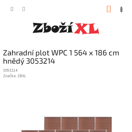
Přejít
NÁKUP
na
obsah
KOŠÍK
Zahradní plot WPC 1 564 x 186 cm
hnědý 3053214
3053214
Značka:
ZBXL