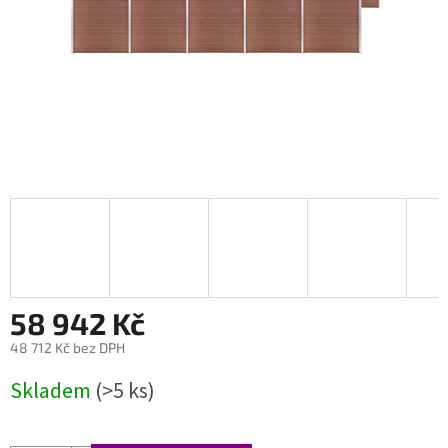
58 942 Kč
48 712 Kč bez DPH
Měrná
Skladem
(>5 ks)
cena: