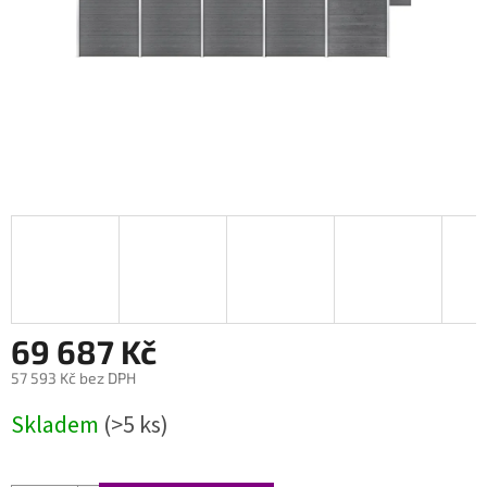
69 687 Kč
57 593 Kč bez DPH
Měrná
Skladem
(>5 ks)
cena: