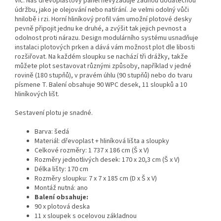
víc. Náš dřevoplastový panel nevyžaduje žádnou dodatečnou
údržbu, jako je olejování nebo natírání. Je velmi odolný vůči
hnilobě i rzi. Horní hliníkový profil vám umožní plotové desky
pevně připojit jednu ke druhé, a zvýšit tak jejich pevnost a
odolnost proti nárazu. Design modulárního systému usnadňuje
instalaci plotových prken a dává vám možnost plot dle libosti
rozšiřovat. Na každém sloupku se nachází tři drážky, takže
můžete plot sestavovat různými způsoby, například v jedné
rovině (180 stupňů), v pravém úhlu (90 stupňů) nebo do tvaru
písmene T. Balení obsahuje 90 WPC desek, 11 sloupků a 10
hliníkových lišt.
Sestavení plotu je snadné.
Barva: šedá
Materiál: dřevoplast + hliníková lišta a sloupky
Celkové rozměry: 1 737 x 186 cm (Š x V)
Rozměry jednotlivých desek: 170 x 20,3 cm (Š x V)
Délka lišty: 170 cm
Rozměry sloupku: 7 x 7 x 185 cm (D x Š x V)
Montáž nutná: ano
Balení obsahuje:
90 x plotová deska
11 x sloupek s ocelovou základnou