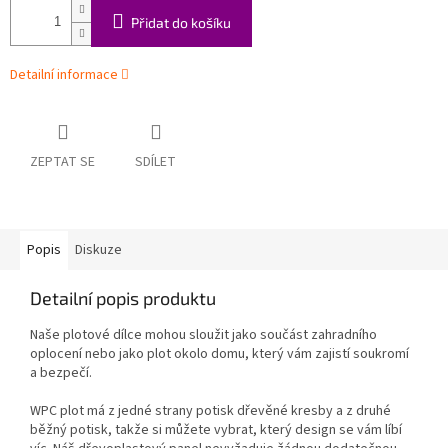
Přidat do košíku
Detailní informace
ZEPTAT SE
SDÍLET
Popis
Diskuze
Detailní popis produktu
Naše plotové dílce mohou sloužit jako součást zahradního
oplocení nebo jako plot okolo domu, který vám zajistí soukromí
a bezpečí.
WPC plot má z jedné strany potisk dřevěné kresby a z druhé
běžný potisk, takže si můžete vybrat, který design se vám líbí