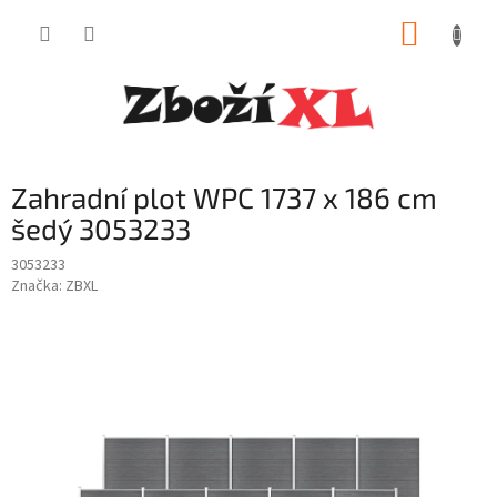
Přejít
NÁKUP
na
obsah
KOŠÍK
Zahradní plot WPC 1737 x 186 cm
šedý 3053233
3053233
Značka:
ZBXL