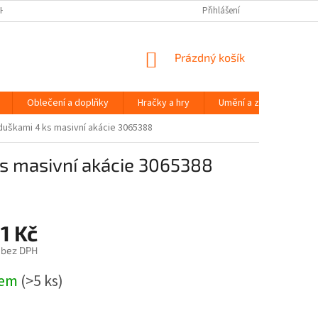
H ÚDAJŮ
Přihlášení
NÁKUPNÍ
Prázdný košík
KOŠÍK
Oblečení a doplňky
Hračky a hry
Umění a zábava
duškami 4 ks masivní akácie 3065388
ks masivní akácie 3065388
1 Kč
 bez DPH
dem
(>5 ks)