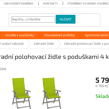
OBCHODNÍ PODMÍNKY
KONTAKTY
PODMÍNKY OCHRANY OSOBNÍC
HLEDAT
Vozidla a součástky
Chovatelské potřeby
Sportovní náčiní
í sedací nábytek
Zahradní židle
Zahradní polohovací židle s po
adní polohovací židle s poduškami 4 
ZBXL
5 79
4 786 Kč
Měrná
Skla
cena: