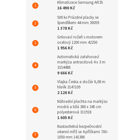
Klimatizace Samsung AR35
16 490 Kč
500 ks Prázdné placky se
špendlíkem 44 mm 30059
1 378 Kč
Grilovací rožeň s motorem
ocelový 1200 mm 42250
1 956 Kč
Automatická zatahovací
markýza antracitová 4 x 3 m
3154488
9 666 Kč
Vlajka Česka a stožár 6,08 m
hliník 3147109
2 128 Kč
Náhradní plachta na markýzu
modrá a bílá 380 x 345 cm
polyesterová 311918
1 605 Kč
Nastavitelná bezpečnostní
okenní mříž se 4 příčkami 700–
1050 mm 141386