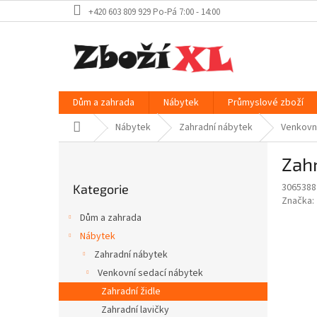
Přejít
+420 603 809 929 Po-Pá 7:00 - 14:00
na
obsah
Dům a zahrada
Nábytek
Průmyslové zboží
Domů
Nábytek
Zahradní nábytek
Venkovn
P
Zahr
o
Přeskočit
s
3065388
Kategorie
kategorie
t
Značka:
r
Dům a zahrada
a
Nábytek
n
Zahradní nábytek
n
í
Venkovní sedací nábytek
p
Zahradní židle
a
Zahradní lavičky