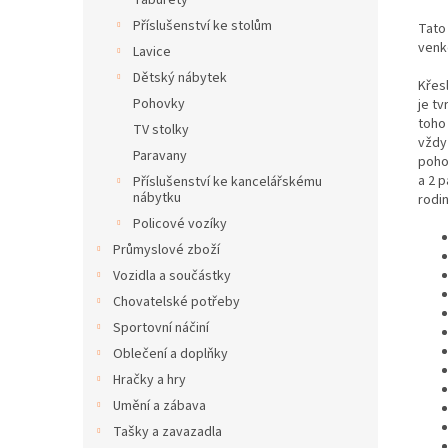
Taburety
Příslušenství ke stolům
Tato
venk
Lavice
Dětský nábytek
Křes
Pohovky
je tv
toho 
TV stolky
vždy
Paravany
poho
a 2 p
Příslušenství ke kancelářskému
nábytku
rodi
Policové vozíky
Průmyslové zboží
Vozidla a součástky
Chovatelské potřeby
Sportovní náčiní
Oblečení a doplňky
Hračky a hry
Umění a zábava
Tašky a zavazadla