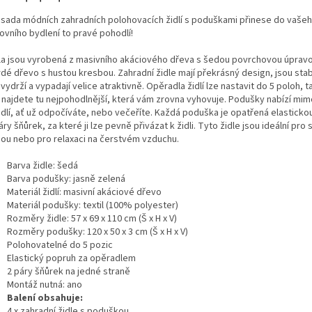
 sada módních zahradních polohovacích židlí s poduškami přinese do vaše
ovního bydlení to pravé pohodlí!
la jsou vyrobená z masivního akáciového dřeva s šedou povrchovou úpravo
rdé dřevo s hustou kresbou. Zahradní židle mají překrásný design, jsou stab
vydrží a vypadají velice atraktivně. Opěradla židlí lze nastavit do 5 poloh, t
 najdete tu nejpohodlnější, která vám zrovna vyhovuje. Podušky nabízí mi
dlí, ať už odpočíváte, nebo večeříte. Každá poduška je opatřená elastick
áry šňůrek, za které ji lze pevně přivázat k židli. Tyto židle jsou ideální pro 
nou nebo pro relaxaci na čerstvém vzduchu.
Barva židle: šedá
Barva podušky: jasně zelená
Materiál židlí: masivní akáciové dřevo
Materiál podušky: textil (100% polyester)
Rozměry židle: 57 x 69 x 110 cm (Š x H x V)
Rozměry podušky: 120 x 50 x 3 cm (Š x H x V)
Polohovatelné do 5 pozic
Elastický popruh za opěradlem
2 páry šňůrek na jedné straně
Montáž nutná: ano
Balení obsahuje:
4 x zahradní židle s poduškou