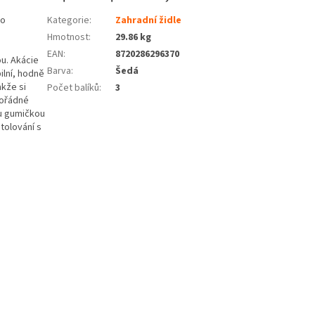
ho
Kategorie
:
Zahradní židle
Hmotnost
:
29.86 kg
EAN
:
8720286296370
u. Akácie
Barva
:
Šedá
ilní, hodně
akže si
Počet balíků
:
3
mořádné
ou gumičkou
stolování s