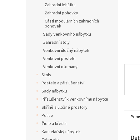
n
Zahradní lehátka
e
Zahradní pohovky
l
Části modulárních zahradních
pohovek
Sady venkovního nábytku
Zahradní stoly
Venkovní úložný nábytek
Venkovní postele
Venkovní otomany
Stoly
Postele a příslušenství
Sady nábytku
Příslušenství k venkovnímu nábytku
Skříně a úložné prostory
Police
Popi
Židle a křesla
Kancelářský nábytek
Det