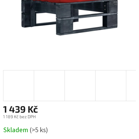
1 439 Kč
1 189 Kč bez DPH
Měrná
Skladem
(>5 ks)
cena: