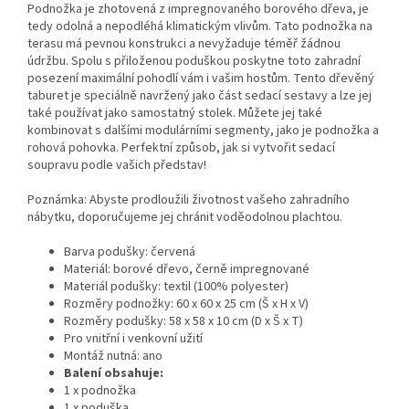
Podnožka je zhotovená z impregnovaného borového dřeva, je
tedy odolná a nepodléhá klimatickým vlivům. Tato podnožka na
terasu má pevnou konstrukci a nevyžaduje téměř žádnou
údržbu. Spolu s přiloženou poduškou poskytne toto zahradní
posezení maximální pohodlí vám i vašim hostům. Tento dřevěný
taburet je speciálně navržený jako část sedací sestavy a lze jej
také používat jako samostatný stolek. Můžete jej také
kombinovat s dalšími modulárními segmenty, jako je podnožka a
rohová pohovka. Perfektní způsob, jak si vytvořit sedací
soupravu podle vašich představ!
Poznámka: Abyste prodloužili životnost vašeho zahradního
nábytku, doporučujeme jej chránit voděodolnou plachtou.
Barva podušky: červená
Materiál: borové dřevo, černě impregnované
Materiál podušky: textil (100% polyester)
Rozměry podnožky: 60 x 60 x 25 cm (Š x H x V)
Rozměry podušky: 58 x 58 x 10 cm (D x Š x T)
Pro vnitřní i venkovní užití
Montáž nutná: ano
Balení obsahuje:
1 x podnožka
1 x poduška