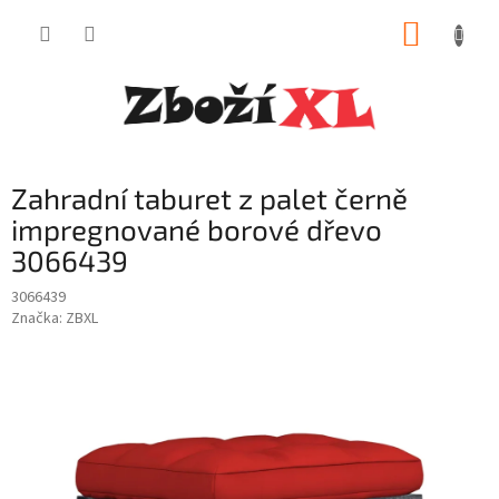
Přejít
NÁKUP
na
obsah
KOŠÍK
Zahradní taburet z palet černě
impregnované borové dřevo
3066439
3066439
Značka:
ZBXL