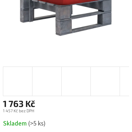
1 763 Kč
1 457 Kč bez DPH
Měrná
Skladem
(>5 ks)
cena: