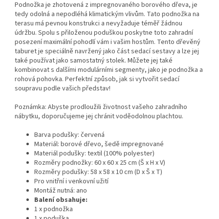
Podnožka je zhotovená z impregnovaného borového dřeva, je
tedy odolná a nepodléhá klimatickým vlivům. Tato podnožka na
terasu má pevnou konstrukci a nevyžaduje téměř žádnou
údržbu. Spolu s přiloženou poduškou poskytne toto zahradní
posezení maximální pohodlí vám i vašim hostům. Tento dřevěný
taburet je speciálně navržený jako část sedací sestavy a lze jej
také používat jako samostatný stolek. Můžete jej také
kombinovat s dalšími modulárními segmenty, jako je podnožka a
rohová pohovka. Perfektní způsob, jak si vytvořit sedací
soupravu podle vašich představ!
Poznámka: Abyste prodloužili životnost vašeho zahradního
nábytku, doporučujeme jej chránit voděodolnou plachtou.
Barva podušky: červená
Materiál: borové dřevo, šedě impregnované
Materiál podušky: textil (100% polyester)
Rozměry podnožky: 60 x 60 x 25 cm (Š x H x V)
Rozměry podušky: 58 x 58 x 10 cm (D x Š x T)
Pro vnitřní i venkovní užití
Montáž nutná: ano
Balení obsahuje:
1 x podnožka
1 x poduška