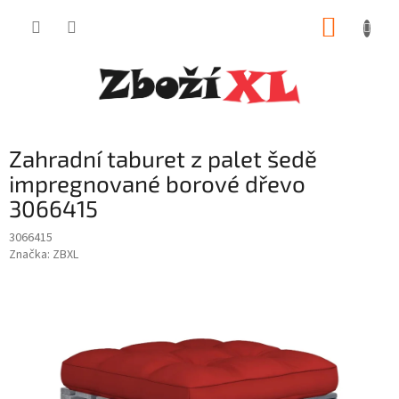
Přejít
NÁKUP
na
obsah
KOŠÍK
Zahradní taburet z palet šedě
impregnované borové dřevo
3066415
3066415
Značka:
ZBXL