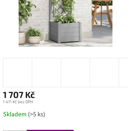
1 707 Kč
1 411 Kč bez DPH
Měrná
Skladem
(>5 ks)
cena: