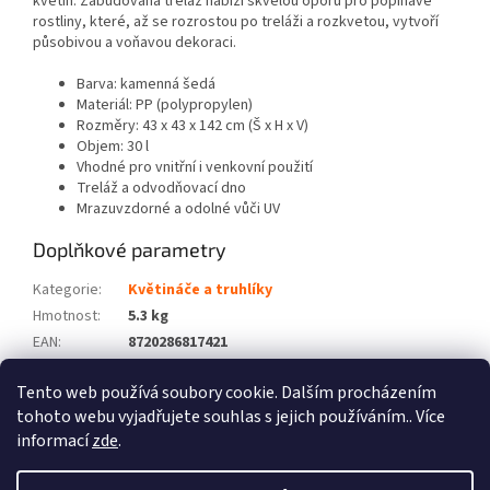
květin. Zabudovaná treláž nabízí skvělou oporu pro popínavé
rostliny, které, až se rozrostou po treláži a rozkvetou, vytvoří
působivou a voňavou dekoraci.
Barva: kamenná šedá
Materiál: PP (polypropylen)
Rozměry: 43 x 43 x 142 cm (Š x H x V)
Objem: 30 l
Vhodné pro vnitřní i venkovní použití
Treláž a odvodňovací dno
Mrazuvzdorné a odolné vůči UV
Doplňkové parametry
Kategorie
:
Květináče a truhlíky
Hmotnost
:
5.3 kg
EAN
:
8720286817421
Barva
:
Šedá
Tento web používá soubory cookie. Dalším procházením
Počet balíků
:
1
tohoto webu vyjadřujete souhlas s jejich používáním.. Více
informací
zde
.
Z
á