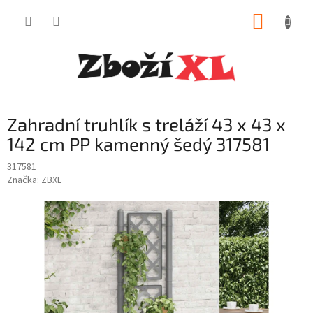
Přejít
NÁKUP
na
obsah
KOŠÍK
Zahradní truhlík s treláží 43 x 43 x
142 cm PP kamenný šedý 317581
317581
Značka:
ZBXL