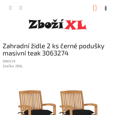
Přejít
NÁKUP
na
obsah
KOŠÍK
Zahradní židle 2 ks černé podušky
masivní teak 3063274
3063274
Značka:
ZBXL