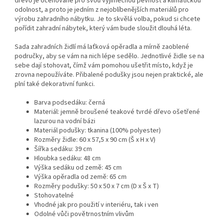
dřevo je oceňované pro svou výjimečnou pevnost a klimatickou
odolnost, a proto je jedním z nejoblíbenějších materiálů pro
výrobu zahradního nábytku. Je to skvělá volba, pokud si chcete
pořídit zahradní nábytek, který vám bude sloužit dlouhá léta.
Sada zahradních židlí má laťková opěradla a mírně zaoblené
područky, aby se vám na nich lépe sedělo. Jednotlivé židle se na
sebe dají stohovat, čímž vám pomohou ušetřit místo, když je
zrovna nepoužíváte. Přibalené podušky jsou nejen praktické, ale
plní také dekorativní funkci.
Barva podsedáku: černá
Materiál: jemně broušené teakové tvrdé dřevo ošetřené
lazurou na vodní bázi
Materiál podušky: tkanina (100% polyester)
Rozměry židle: 60 x 57,5 x 90 cm (Š x H x V)
Šířka sedáku: 39 cm
Hloubka sedáku: 48 cm
Výška sedáku od země: 45 cm
Výška opěradla od země: 65 cm
Rozměry podušky: 50 x 50 x 7 cm (D x Š x T)
Stohovatelné
Vhodné jak pro použití v interiéru, tak i ven
Odolné vůči povětrnostním vlivům