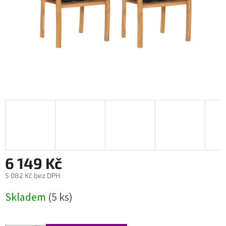
6 149 Kč
5 082 Kč bez DPH
Měrná
Skladem
(5 ks)
cena: