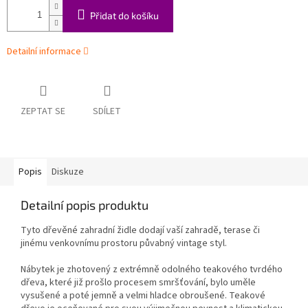
Přidat do košíku
Detailní informace
ZEPTAT SE
SDÍLET
Popis
Diskuze
Detailní popis produktu
Tyto dřevěné zahradní židle dodají vaší zahradě, terase či
jinému venkovnímu prostoru půvabný vintage styl.
Nábytek je zhotovený z extrémně odolného teakového tvrdého
dřeva, které již prošlo procesem smršťování, bylo uměle
vysušené a poté jemně a velmi hladce obroušené. Teakové