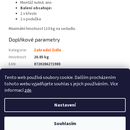
Montáž nutná: ano
Balení obsahuje:
2 x křeslo
2 x poduška
Maximální hmotnost 110 kg na sedadlo.
Doplňkové parametry
Kategorie
:
Zahradní židle
Hmotnost
:
20.85 kg
EAN
:
8720286271988
Barva
:
Černý
Tento web používá soubory cookie. Dalším procházením
Počet balíků
:
2
tohoto webu vyjadřujete souhlas s jejich používáním.. Více
informací
zde
.
Z
á
Nastavení
Vytvořil Shoptet
p
a
t
Souhlasím
Copyright 2026
Zboží XL
. Všechna práva vyhrazena.
í