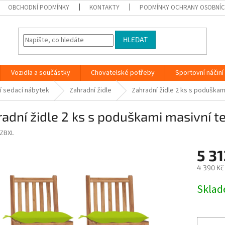
OBCHODNÍ PODMÍNKY
KONTAKTY
PODMÍNKY OCHRANY OSOBNÍC
HLEDAT
Vozidla a součástky
Chovatelské potřeby
Sportovní náčiní
í sedací nábytek
Zahradní židle
Zahradní židle 2 ks s poduška
adní židle 2 ks s poduškami masivní 
ZBXL
5 31
4 390 Kč
Měrná
Skla
cena: