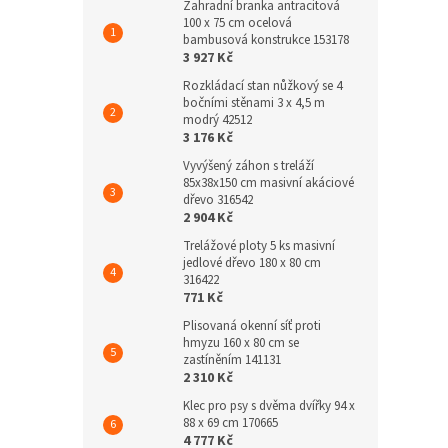
Zahradní branka antracitová
100 x 75 cm ocelová
bambusová konstrukce 153178
3 927 Kč
Rozkládací stan nůžkový se 4
bočními stěnami 3 x 4,5 m
modrý 42512
3 176 Kč
Vyvýšený záhon s treláží
85x38x150 cm masivní akáciové
dřevo 316542
2 904 Kč
Trelážové ploty 5 ks masivní
jedlové dřevo 180 x 80 cm
316422
771 Kč
Plisovaná okenní síť proti
hmyzu 160 x 80 cm se
zastíněním 141131
2 310 Kč
Klec pro psy s dvěma dvířky 94 x
88 x 69 cm 170665
4 777 Kč