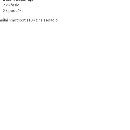
2 x křeslo
2 x poduška
mální hmotnost 110 kg na sedadlo.