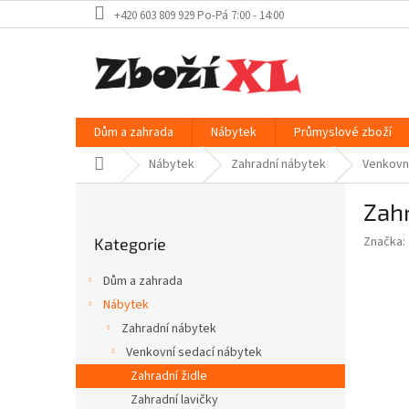
Přejít
+420 603 809 929 Po-Pá 7:00 - 14:00
na
obsah
Dům a zahrada
Nábytek
Průmyslové zboží
Domů
Nábytek
Zahradní nábytek
Venkovn
P
Zahr
o
Přeskočit
s
Značka:
Kategorie
kategorie
t
r
Dům a zahrada
a
Nábytek
n
Zahradní nábytek
n
í
Venkovní sedací nábytek
p
Zahradní židle
a
Zahradní lavičky