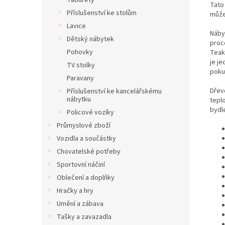
Taburety
Tato 
Příslušenství ke stolům
může
Lavice
Náby
Dětský nábytek
proc
Pohovky
Teak
je je
TV stolky
pokud
Paravany
Dřev
Příslušenství ke kancelářskému
nábytku
teplo
bydle
Policové vozíky
Průmyslové zboží
Vozidla a součástky
Chovatelské potřeby
Sportovní náčiní
Oblečení a doplňky
Hračky a hry
Umění a zábava
Tašky a zavazadla