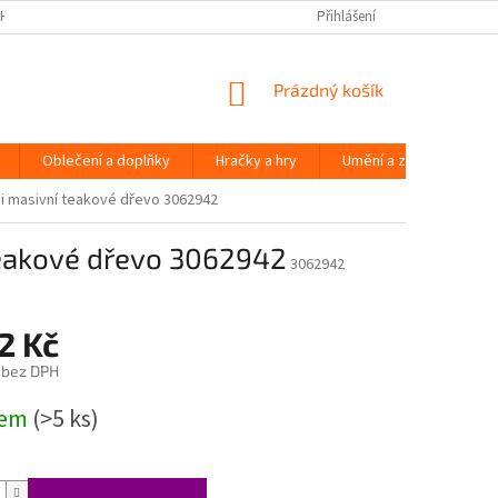
H ÚDAJŮ
Přihlášení
NÁKUPNÍ
Prázdný košík
KOŠÍK
Oblečení a doplňky
Hračky a hry
Umění a zábava
mi masivní teakové dřevo 3062942
teakové dřevo 3062942
3062942
2 Kč
 bez DPH
dem
(>5 ks)