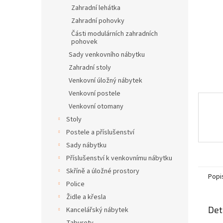
n
Zahradní lehátka
e
Zahradní pohovky
l
Části modulárních zahradních
pohovek
Sady venkovního nábytku
Zahradní stoly
Venkovní úložný nábytek
Venkovní postele
Venkovní otomany
Stoly
Postele a příslušenství
Sady nábytku
Příslušenství k venkovnímu nábytku
Skříně a úložné prostory
Popi
Police
Židle a křesla
Det
Kancelářský nábytek