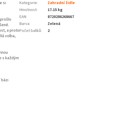
e si
Kategorie
:
Zahradní židle
Hmotnost
:
17.15 kg
EAN
:
8720286268667
 prošlo
Barva
:
Zelená
šené.
st, a proto
Počet balíků
:
2
ělá volba,
emnou
ne s každým
 bázi