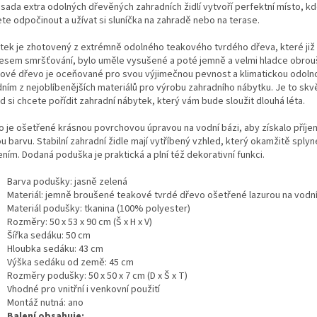
sada extra odolných dřevěných zahradních židlí vytvoří perfektní místo, kd
te odpočinout a užívat si sluníčka na zahradě nebo na terase.
tek je zhotovený z extrémně odolného teakového tvrdého dřeva, které již
esem smršťování, bylo uměle vysušené a poté jemně a velmi hladce obrou
ové dřevo je oceňované pro svou výjimečnou pevnost a klimatickou odolno
dním z nejoblíbenějších materiálů pro výrobu zahradního nábytku. Je to skv
 si chcete pořídit zahradní nábytek, který vám bude sloužit dlouhá léta.
o je ošetřené krásnou povrchovou úpravou na vodní bázi, aby získalo příj
u barvu. Stabilní zahradní židle mají vytříbený vzhled, který okamžitě sply
ním. Dodaná poduška je praktická a plní též dekorativní funkci.
Barva podušky: jasně zelená
Materiál: jemně broušené teakové tvrdé dřevo ošetřené lazurou na vodní
Materiál podušky: tkanina (100% polyester)
Rozměry: 50 x 53 x 90 cm (Š x H x V)
Šířka sedáku: 50 cm
Hloubka sedáku: 43 cm
Výška sedáku od země: 45 cm
Rozměry podušky: 50 x 50 x 7 cm (D x Š x T)
Vhodné pro vnitřní i venkovní použití
Montáž nutná: ano
Balení obsahuje: