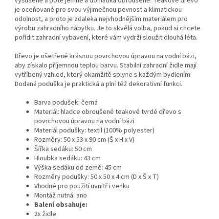
vysušené a poté jemně a dohladka obroušené. Teakové dřevo
je oceňované pro svou výjimečnou pevnost a klimatickou
odolnost, a proto je zdaleka nejvhodnějším materiálem pro
výrobu zahradního nábytku. Je to skvělá volba, pokud si chcete
pořídit zahradní vybavení, které vám vydrží sloužit dlouhá léta.
Dřevo je ošetřené krásnou povrchovou úpravou na vodní bázi,
aby získalo příjemnou teplou barvu. Stabilní zahradní židle mají
vytříbený vzhled, který okamžitě splyne s každým bydlením.
Dodaná poduška je praktická a plní též dekorativní funkci.
Barva podušek: černá
Materiál: hladce obroušené teakové tvrdé dřevo s
povrchovou úpravou na vodní bázi
Materiál podušky: textil (100% polyester)
Rozměry: 50 x 53 x 90 cm (Š x H x V)
Šířka sedáku: 50 cm
Hloubka sedáku: 43 cm
Výška sedáku od země: 45 cm
Rozměry podušky: 50 x 50 x 4 cm (D x Š x T)
Vhodné pro použití uvnitř i venku
Montáž nutná: ano
Balení obsahuje:
2x židle