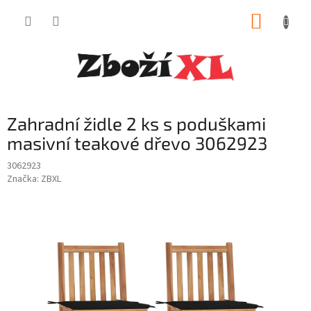
Přejít
NÁKUP
na
obsah
KOŠÍK
Zahradní židle 2 ks s poduškami
masivní teakové dřevo 3062923
3062923
Značka:
ZBXL