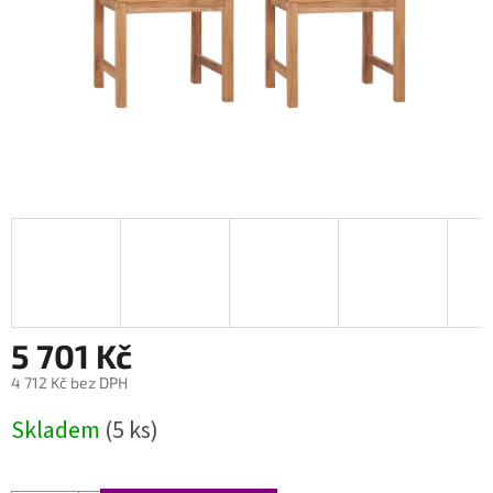
5 701 Kč
4 712 Kč bez DPH
Měrná
Skladem
(5 ks)
cena: